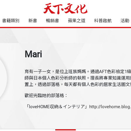
書籍類別
新書
暢銷書
蘋果之道
科普啟航
活動
Mari
育有一子一女，是位上班族媽媽。通過AFT色彩檢定1
師與日本個人色彩分析師的執照。擅長將專業知識運用
置上，透過部落格，每天都有個人色彩的居家生活圖文
歡迎光臨她的部落格：
「loveHOME収納＆インテリア」
http://lovehome.blog.