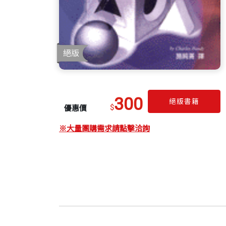
300
絕版書籍
$
優惠價
※大量團購需求請點擊洽詢