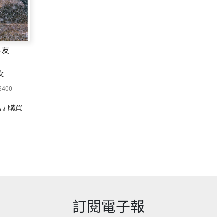
，對上帝心存敬畏，就能把事情做好。」這句話應該再加
個需要與他人共事的人，對於「要為別人負責」的人，則
開本
14.8cm x
ersityofIowa）財金碩士，曾任職於華僑銀行、匯
心絃；有些在工作轉變之際格外有用；有些則在多年以後
為友
行。此外，文章中穿插一些小故事，我想每個人都會有所領
「其他人」有機會夢想成真。所以，這本書就是為那些「
文
印刷規格
黑白
r)和經理人的真正任務。本書不但是寫給領導者的，也是寫
$400
護士長和醫院院長、餐廳經理和主廚、某某機構執行長及
購買
ISBN
957-621-487-4
頁數
316
重量
410
訂閱電子報