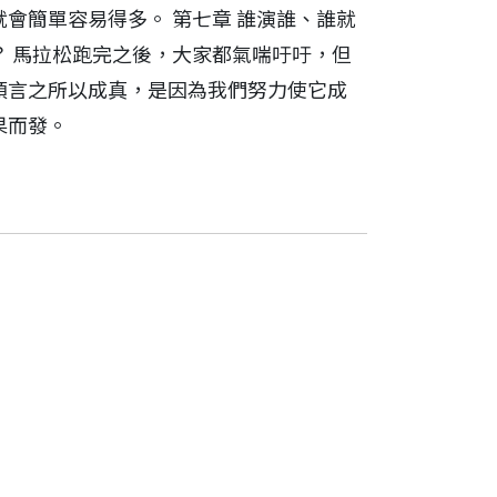
會簡單容易得多。 第七章 誰演誰、誰就
？ 馬拉松跑完之後，大家都氣喘吁吁，但
 預言之所以成真，是因為我們努力使它成
果而發。
。當時我剛來到這個新天地，進入史隆管理
請我和一些朋友、同事見見面，這群人教
授、溫莎城堡聖喬治堂（St. Georg
過甚麼是「組織行為」。事實上，我認為世事本來如
為聖公會吏長，先後在愛爾蘭、英國牛津大學
棄了對數字的追尋，轉而研究起組織和人
阿波羅與酒神》（
Gods of Managemen
、會議中所表現出來的奇怪行徑，也愈來
nd Its Challenges
）等。
功、如何改善等。有時，就因為我能夠推斷
他最後一本著作，取材自最初發表於《閒
學校的核心課程，事實卻不然——許多人得
這些知識，因為不管怎樣，我們都要有所組
行了；我們還需要學會與別人共事，並透過