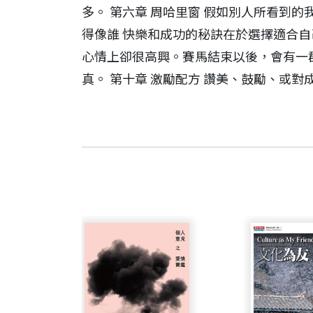
多。 第六章 周哈里窗 假如別人所看到
得像誰 快樂和成功的秘訣在於選擇適合自
心情上卻很高興。賽馬結束以後，會有一群
真。 第十章 激勵配方 讚美、鼓勵、或
引言──讓別人夢想成真 二十年前，我
查爾斯．韓第 作者
學院。那天早上，我在迴廊上漫遊，湊巧
查爾斯．韓第是一位作家、廣播節目主持人
的全是「組織行為」(organization
e’s House）學監，擔任過英國皇家
此，就和天氣一樣，不需要問它們為甚麼
和美國麻省理工學院接受教育。韓第著作
群，慢慢地，這些讓我著迷的人群以及他
t
）、《第二曲線》（
The Second Curve
愈不奇怪、愈來愈不難理解。 這種了解
韓第於 2024 年 12 月 13 日辭世，享年
出一個人或群體的反應，而得以出奇制勝
人雜誌》（
The Idler
）的文章。
透過痛苦的經歷去獨力發掘，以致於朋友
織、條理分明地完成工作——不管是在家