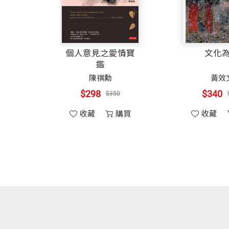
他人的協助做事。希臘人說：「了解自己
施純菁 譯者
別人緊密相繫。 這本書的目標讀者是每
中興大學企管系畢，美國愛荷華大學（Univ
變你對世界的觀感。有些觀點很容易觸動
個人意見之愛情寶
文化
每章末還安排一兩個問題，幫助你身體力
鑑
個想讓夢想成真的人，其實都在想辦法使
陳祺勳
黃效
我相信這也是每個組織者(organize
$298
$340
$350
舞台經理、工廠領班、教區牧師和教師、
收藏
購買
收藏
父親和母親……。沒把你給遺漏了吧？