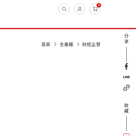
0
分
享
首頁
全書籍
財經企管
收
藏