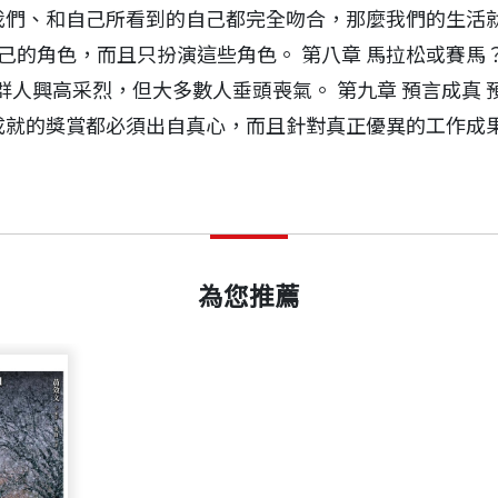
的我們、和自己所看到的自己都完全吻合，那麼我們的生活就
己的角色，而且只扮演這些角色。 第八章 馬拉松或賽馬
人興高采烈，但大多數人垂頭喪氣。 第九章 預言成真
對成就的獎賞都必須出自真心，而且針對真正優異的工作成
站在麻省理工學院的階梯上，遙望查爾斯河畔的波士頓市
出版日期
1998/09/25
碰到班尼斯教授。我猜他大概被我的英國腔吸引，所以邀
和老師，也曾是石油公司高階主管、經濟學家、倫敦商學院教
al behaviour)。我從來沒有聽過這門學科，也從來沒想
藝術學會（RSA）主席。韓第出生於愛爾蘭基代爾郡，父親
為您推薦
書號
BCB182
存在。 沒想到迴廊一見，竟改變了我的生命。從此我放
豐富，包括《覺醒的年代》（
The Empty Raincoat
）、《
們的行為，開始變得愈來愈容易了解。人們在群體、家庭
）、《你是誰，比你做什麼更重要》（
21 Letters On Life A
還真的管用，因為我看得清事情為什麼出錯、怎樣才能成
出版社
天下文化
 92 歲。《九十自述》（
The View from Ninety
）這本文集是
。 了解他人 你也許以為這些簡單又明顯的觀點，是每所
反目、甚至和家人撕破臉。 儘管如此，大家還是要學習
、學校或是公司。然而「完成工作」，不只是做個計畫就
裝幀
平裝