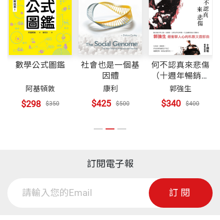
社會也是一個基
何不認真來悲傷
數學公式圖鑑
因體
（十週年暢銷典
藏版）
康利
郭強生
阿基頓敦
$425
$340
$298
$500
$400
$350
訂閱電子報
訂閱