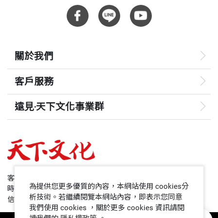
關於我們
客戶服務
遠見‧天下文化事業群
遠見
哈佛商業評論
50+
客服專線：+886 2 2662-0012
為提供您更多優質的內容，本網站使用 cookies分
時間：週一~週五9:00~12:30;13:30~17:00
領導影響力學院
析技術。若繼續閱覽本網站內容，即表示您同意
信箱：service@cwgv.com.tw
我們使用 cookies ，關於更多 cookies 資訊請閱