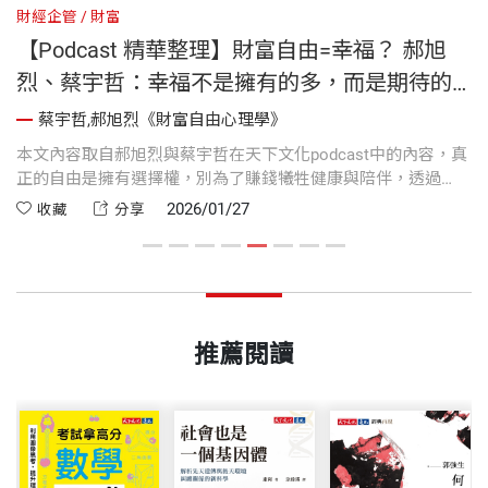
財經企管
財富
財
【Podcast 精華整理】財富自由=幸福？ 郝旭
烈、蔡宇哲：幸福不是擁有的多，而是期待的
少｜《財富自由心理學》
蔡宇哲,郝旭烈《財富自由心理學》
人
本文內容取自郝旭烈與蔡宇哲在天下文化podcast中的內容，真
每
制
正的自由是擁有選擇權，別為了賺錢犧牲健康與陪伴，透過
的
才
「馬桶理論」與「人生四輪」哲學，學會平衡生活，找回內心
為
2026/01/27
收藏
分享
真正的富足與快樂。
做
推薦閱讀