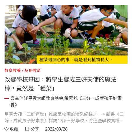
教育教養
品格教育
改變學校基因，將學生變成三好天使的魔法
棒，竟然是「種菜」
公益信託星雲大師教育基金,稅素芃《三好，成就孩子好素
養》
星雲大師「三好運動」推廣至校園的精采紀錄之一。新書《三
好，成就孩子好素養》採訪17所三好學校，將這些學校實踐
「三好運動」後所推動的好事、帶來的良善轉變、學生所受到
2022/09/28
收藏
分享