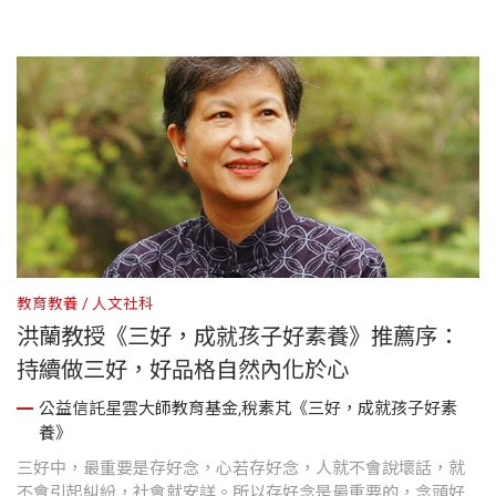
的潛移默化記錄下來。期待更多人看到這些美好的故事，讓人
人都能行三好「做好事、說好話、存好心」
教育教養
人文社科
洪蘭教授《三好，成就孩子好素養》推薦序：
持續做三好，好品格自然內化於心
公益信託星雲大師教育基金,稅素芃《三好，成就孩子好素
養》
三好中，最重要是存好念，心若存好念，人就不會說壞話，就
不會引起糾紛，社會就安詳。所以存好念是最重要的，念頭好