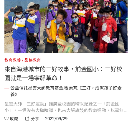
教育教養
品格教育
來自海港城市的三好故事，前金國小：三好校
園就是一場寧靜革命！
公益信託星雲大師教育基金,稅素芃《三好，成就孩子好素
養》
星雲大師「三好運動」推廣至校園的精采紀錄之一「前金國
小」，一個沒有大肆喧譁，也未大張旗鼓的教育運動，以毫無
爭議性的姿態，在臺灣教育界進行一場寧靜改革。
2022/09/29
收藏
分享