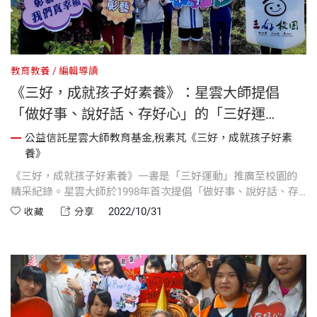
教育教養
編輯導讀
《三好，成就孩子好素養》：星雲大師提倡
「做好事、說好話、存好心」的「三好運
動」，迄今超過千所學校師生迴響！
公益信託星雲大師教育基金,稅素芃《三好，成就孩子好素
養》
《三好，成就孩子好素養》一書是「三好運動」推廣至校園的
精采紀錄。星雲大師於1998年首次提倡「做好事、說好話、存
好心」的「三好運動」，盼望安定人心，找回社會良知。推行
2022/10/31
收藏
分享
多年後，星雲大師深感教育乃百年大事、國之根本，於是將自
己寫書所得，以及「一筆字」墨寶的善款，拿出來成立「公益
信託星雲大師教育基金」，做為推廣社會教育文化之用。