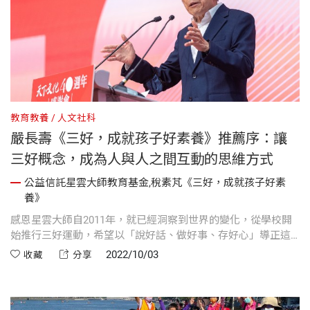
教育教養
人文社科
嚴長壽《三好，成就孩子好素養》推薦序：讓
三好概念，成為人與人之間互動的思維方式
公益信託星雲大師教育基金,稅素芃《三好，成就孩子好素
養》
感恩星雲大師自2011年，就已經洞察到世界的變化，從學校開
始推行三好運動，希望以「說好話、做好事、存好心」導正這
個風氣。在「三好校園」的活動裡，有許多學校表現得很精
2022/10/03
收藏
分享
采，充滿創意，而具有創意的活動，才能幫助「三好校園」的
效益發揮得更好。