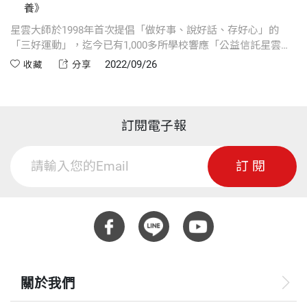
養》
星雲大師於1998年首次提倡「做好事、說好話、存好心」的
「三好運動」，迄今已有1,000多所學校響應「公益信託星雲大
師教育基金」參加「三好校園」，每一個學校的三好活動都別
2022/09/26
收藏
分享
出心裁，深具意義，期待《三好，成就孩子好素養》這本書能
讓更多人看到這些美好的故事，讓人人都能行三好，社會更和
諧。
訂閱電子報
訂閱
關於我們