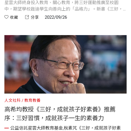
星雲大師終身投入教育、關心教育，將三好運動推廣至校園
中，期望學校啟迪學生向善向上的「品格力」。新書《三好，
成就孩子好素養》採訪17所三好學校，將這些學校實踐「三好
2022/09/26
收藏
分享
運動」後所推動的好事、帶來的良善轉變、學生所受到的潛移
默化記錄下來。期待更多人看到這些美好的故事，讓人人都能
行三好，社會更和諧。
人文社科
教育教養
高希均教授《三好，成就孩子好素養》推薦
序：三好習慣，成就孩子一生的素養力
公益信託星雲大師教育基金,稅素芃《三好，成就孩子好素