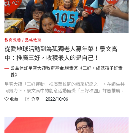
教育教養
品格教育
從愛地球活動到為孤獨老人募年菜！景文高
中：推廣三好，收穫最大的是自己！
公益信託星雲大師教育基金,稅素芃《三好，成就孩子好素
養》
星雲大師「三好運動」推廣至校園的精采紀錄之一。在師生共
同努力下，景文高中的創意活動備受「三好校園」評審推薦。
2022/10/06
收藏
分享