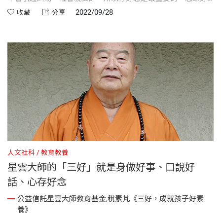
了，後面的口和做都會自動表現出來，這一點也是我們做老師
2022/09/28
收藏
分享
感到最困難的地方。
人文社科
教育教養
星雲大師的「三好」就是身做好事、口說好
話、心存好念
公益信託星雲大師教育基金,稅素芃《三好，成就孩子好素
養》