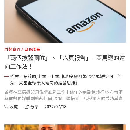
財經企管
自我成長
「兩個披薩團隊」、「六頁報告」—亞馬遜的逆
向工作法！
柯林．布萊爾,比爾．卡爾,陳琇玲,廖月娟《亞馬遜逆向工作
法：揭密全球最大電商的經營思維》
曾經在亞馬遜與貝佐斯並肩工作十餘年的前副總裁柯林‧布萊爾
與前數位媒體副總裁比爾‧卡爾，領悟到亞馬遜驚人的成功其實
來自一套獨特的經營模式與創新思維，其最重要的核心就是
2022/07/18
收藏
分享
「逆向工作法」