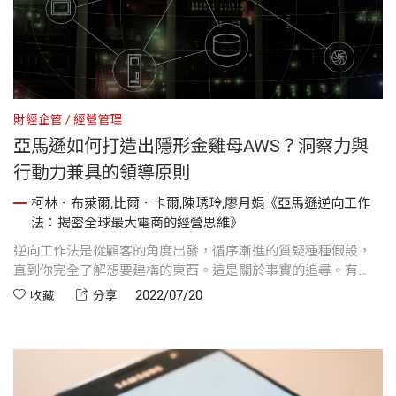
財經企管
經營管理
亞馬遜如何打造出隱形金雞母AWS？洞察力與
行動力兼具的領導原則
柯林．布萊爾,比爾．卡爾,陳琇玲,廖月娟《亞馬遜逆向工作
法：揭密全球最大電商的經營思維》
逆向工作法是從顧客的角度出發，循序漸進的質疑種種假設，
直到你完全了解想要建構的東西。這是關於事實的追尋。有
時，逆向工作法能揭露讓人驚訝的真相。
2022/07/20
收藏
分享