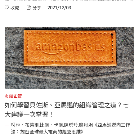
這讓人想起貝佐斯那句關於單向門和雙向門的名言，以及不可
2021/12/03
收藏
分享
逆轉的「第一類」決策。
財經企管
如何學習貝佐斯、亞馬遜的組織管理之道？七
大建議一次掌握！
柯林．布萊爾,比爾．卡爾,陳琇玲,廖月娟《亞馬遜逆向工作
法：揭密全球最大電商的經營思維》