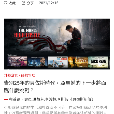
是一個地表、雲端、太空三棲的亞馬遜帝國
2021/12/15
收藏
分享
財經企管
經營管理
告別25年的貝佐斯時代，亞馬遜的下一步將面
臨什麼挑戰？
布萊德．史東,洪慧芳,李芳齡,李斯毅《貝佐斯新傳》
亞馬遜與我們的生活和社群密不可分，在家裡訂購商品的便利
性，消費者深受吸引，幾乎是所有零售業者無法超越的挑戰。