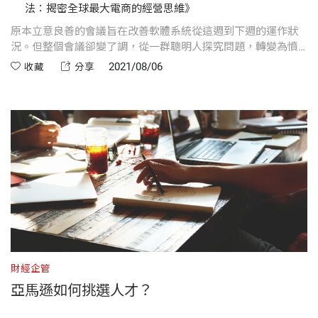
法：揭密全球最大電商的經營思維》
原本立意良善的會議旨在改善軟體系統從這週到下週的運作狀
況。但整個會議卻變了調，從一群聰明人探究問題，轉變為憤
怒的暴民互相攻擊，折磨那些有所作為的人，並剝奪他們想要
2021/08/06
收藏
分享
成功的意志。
財經企管
亞馬遜如何挑選人才？