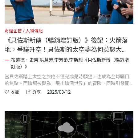
財經企管
人物傳記
《貝佐斯新傳（暢銷增訂版）》後記：火箭落
地，爭議升空！貝佐斯的太空夢為何惹怒大
眾？
布萊德．史東,洪慧芳,李芳齡,李斯毅《貝佐斯新傳（暢銷增
訂版）》
當貝佐斯踏上太空之旅他不僅完成兒時願望，也成為全球矚目
的焦點。而這場被譽為「飛出這個世界」的冒險，同時引發關
於財富、企業責任與社會公平的爭議....
2025/03/12
收藏
分享