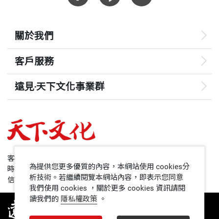
關於我們
客戶服務
遠見‧天下文化事業群
遠見
哈佛商業評論
50+
客服專線：+886 2 2662-0012
為提供您更多優質的內容，本網站使用 cookies分
時間：週一~週五9:00~12:30;13:30~17:00
領導影響力學院
析技術。若繼續閱覽本網站內容，即表示您同意
信箱：service@cwgv.com.tw
我們使用 cookies ，關於更多 cookies 資訊請閱
讀我們的
隱私權政策
。
1號課堂