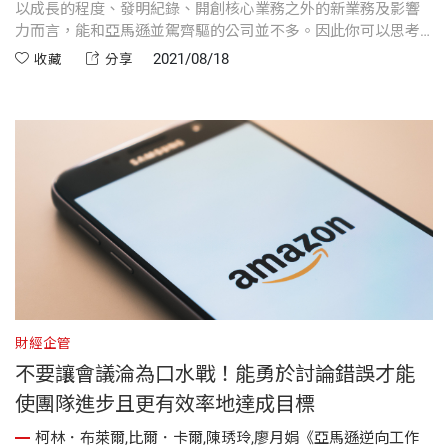
以成長的程度、發明紀錄、開創核心業務之外的新業務及影響
力而言，能和亞馬遜並駕齊驅的公司並不多。因此你可以思考
實踐亞馬遜之道能為你的公司帶來什麼助益，更重要的是，你
2021/08/18
收藏
分享
的顧客能得到什麼好處。
財經企管
不要讓會議淪為口水戰！能勇於討論錯誤才能
使團隊進步且更有效率地達成目標
柯林．布萊爾,比爾．卡爾,陳琇玲,廖月娟《亞馬遜逆向工作