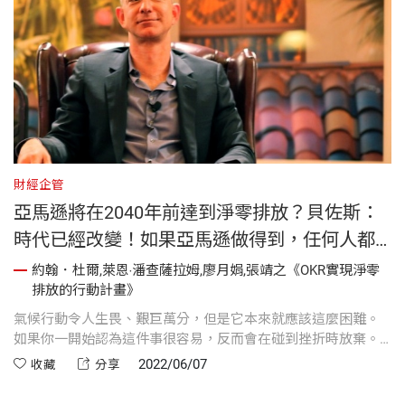
財經企管
亞馬遜將在2040年前達到淨零排放？貝佐斯：
時代已經改變！如果亞馬遜做得到，任何人都
辦得到。
約翰．杜爾,萊恩‧潘查薩拉姆,廖月娟,張靖之《OKR實現淨零
排放的行動計畫》
氣候行動令人生畏、艱巨萬分，但是它本來就應該這麼困難。
如果你一開始認為這件事很容易，反而會在碰到挫折時放棄。
但是，如果亞馬遜做得到，任何人都辦得到。我們知道，我們
2022/06/07
收藏
分享
做得到。更重要的是，我們知道我們必須這麼做。