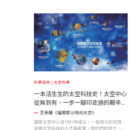
成，尤其是生命活動長期造成的反射光，更有可
能成為外星文明觀察到的線索。若真的想主動引
起注意，靠廣播不如送出高速探測器來得有效。
科學自然
太空科學
一本活生生的太空科技史！太空中心
從無到有、一步一腳印走過的艱辛歷
程
王季蘭《福爾摩沙飛向太空》
國家太空中心自1991年成立，一直致力於培育、
扶植太空科技的人才與產業。而他們的努力，也