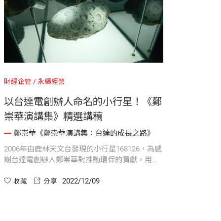
財經企管
永續經營
以台達電創辦人命名的小行星！《鄭
崇華演講集》精選講稿
鄭崇華《鄭崇華演講集：台達的成長之路》
2006年由鹿林天文台發現的小行星168126，為感
謝台達電創辦人鄭崇華對推動環保的貢獻，用其
名為小行星命名。台達電創辦人鄭崇華以新書
2022/12/09
《鄭崇華演講集》收錄歷年精采講稿，都是他在
收藏
分享
不同階段，對當時環境、產業以及社會發展的思
索與想像。本文摘自《鄭崇華演講集》中，2008
年於「中央大學小行星命名記者會」的致詞演