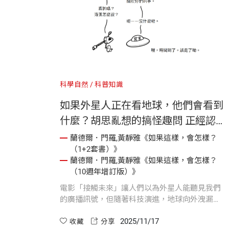
科學自然
科普知識
如果外星人正在看地球，他們會看到
什麼？胡思亂想的搞怪趣問 正經認
真的科學妙答《如果這樣，會怎樣》
蘭德爾．門羅,黃靜雅《如果這樣，會怎樣？
（1+2套書）》
蘭德爾．門羅,黃靜雅《如果這樣，會怎樣？
（10週年增訂版）》
電影「接觸未來」讓人們以為外星人能聽見我們
的廣播訊號，但隨著科技演進，地球向外洩漏的
無線電訊號其實越來越微弱，想被偵測到的難度
2025/11/17
極高。相較之下，反射自地球的陽光與大氣組
收藏
分享