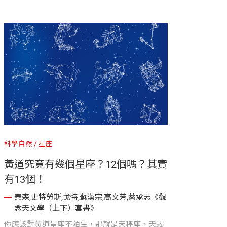
講。
科學自然
星座
黃道究竟有幾個星座？12個嗎？其實
有13個！
泰森,史特勞斯,戈特,蘇漢宗,高文芳,蔡承志《觀
念天文學（上下）套書》
你應該對黃道星座不陌生，那就是天秤座、天蝎