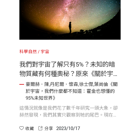
科學自然
宇宙
我們對宇宙了解只有5%？未知的暗
物質藏有何種奧秘？原來《關於宇
宙，我們什麼都不知道》！
豪爾赫．陳,丹尼爾．懷森,徐士傑,葉尚倫《關
於宇宙，我們什麼都不知道：霍金也想懂的
95%未知世界》
這情況就像是我們花了數千年研究一頭大象，卻
赫然發現，我們其實只觀察到牠的尾巴。現在看
起來我們高興得太早了，因為宇宙的絕大部分都
2023/10/17
是由別的東西組成的。
收藏
分享