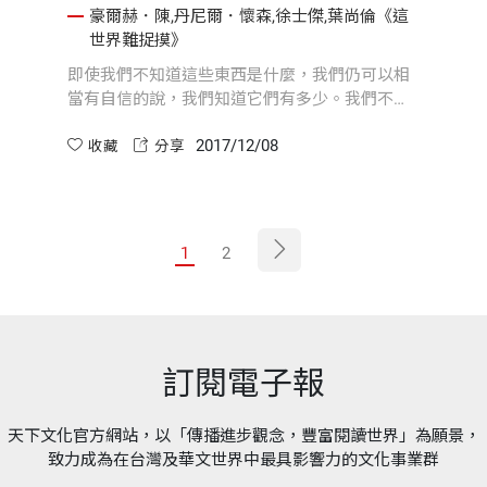
豪爾赫．陳,丹尼爾．懷森,徐士傑,葉尚倫《這
世界難捉摸》
即使我們不知道這些東西是什麼，我們仍可以相
當有自信的說，我們知道它們有多少。我們不知
道它們是什麼，但我們知道它們確實存在。
2017/12/08
收藏
分享
1
2
訂閱電子報
天下文化官方網站，以「傳播進步觀念，豐富閱讀世界」為願景，
致力成為在台灣及華文世界中最具影響力的文化事業群