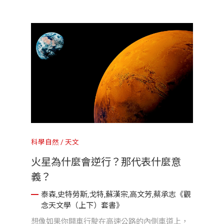
科學自然
天文
火星為什麼會逆行？那代表什麼意
義？
泰森,史特勞斯,戈特,蘇漢宗,高文芳,蔡承志《觀
念天文學（上下）套書》
想像如果你開車行駛在高速公路的內側車道上，