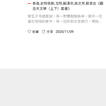
泰森,史特勞斯,戈特,蘇漢宗,高文芳,蔡承志《觀
念天文學（上下）套書》
孿生子弔詭是說，有一對雙胞胎姊妹，其中一位
留在地球的家中。另一位則到太空旅行，等她回
到地球時，發現自己比地球上的姊妹年輕。
2020/11/09
收藏
分享