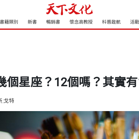
書籍類別
新書
暢銷書
懷念高教授
科普啟航
活
幾個星座？12個嗎？其實有
斯
,
戈特