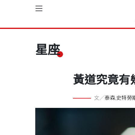
星座
黃道究竟有
文／
泰森
,
史特勞