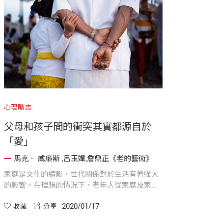
心理勵志
父母和孩子間的衝突其實都源自於
「愛」
馬克． 威廉斯 ,呂玉嬋,詹鼎正《老的藝術》
家庭是文化的縮影，世代關係對於生活有著強大
的影響。在理想的情況下，老年人從家庭及家庭
中的角色獲得支援、關心、尊重、地位與使命
2020/01/17
感；反過來，他們提供家庭文化意義、安定力量
收藏
分享
和歷史延續。