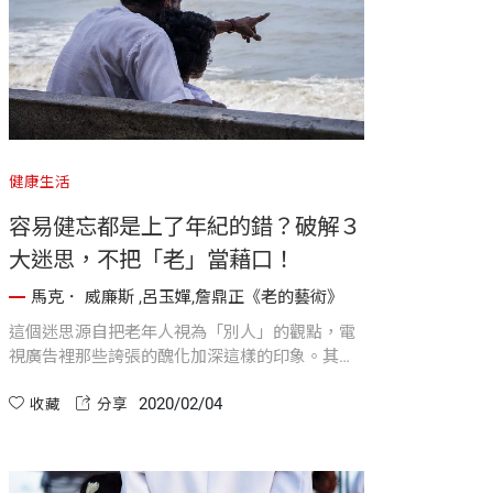
健康生活
容易健忘都是上了年紀的錯？破解３
大迷思，不把「老」當藉口！
馬克． 威廉斯 ,呂玉嬋,詹鼎正《老的藝術》
這個迷思源自把老年人視為「別人」的觀點，電
視廣告裡那些誇張的醜化加深這樣的印象。其
實，人愈老愈獨特，愈與眾不同，愈具個人特
2020/02/04
色，也愈來愈互不相同。
收藏
分享