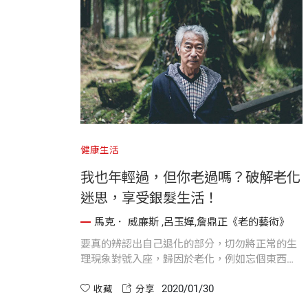
健康生活
我也年輕過，但你老過嗎？破解老化
迷思，享受銀髮生活！
馬克． 威廉斯 ,呂玉嬋,詹鼎正《老的藝術》
要真的辨認出自己退化的部分，切勿將正常的生
理現象對號入座，歸因於老化，例如忘個東西，
就說「我老了」、「我記憶力減退」等等，請看
2020/01/30
看小學生的記憶力好嗎？
收藏
分享