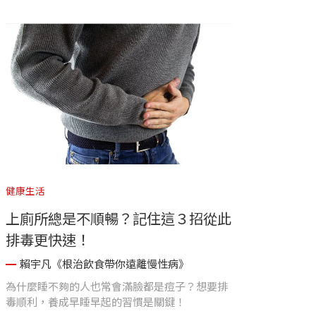
健康生活
上廁所總是不順暢？記住這３招從此
排毒更快速！
賴宇凡《根治飲食帶你遠離慢性病》
為什麼睡不夠的人也常會滿臉都是痘子？想要排
毒順利，養成早睡早起的習慣是關鍵！