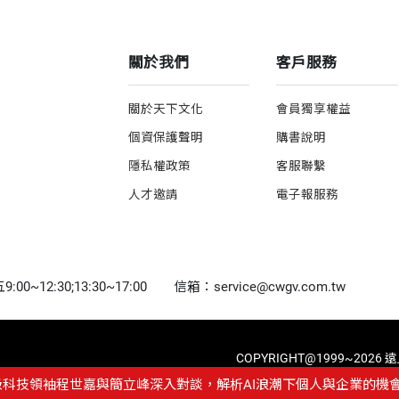
關於我們
客戶服務
關於天下文化
會員獨享權益
個資保護聲明
購書說明
隱私權政策
客服聯繫
人才邀請
電子報服務
0~12:30;13:30~17:00
信箱：service@cwgv.com.tw
COPYRIGHT@1999~2026
級科技領袖程世嘉與簡立峰深入對談，解析AI浪潮下個人與企業的機