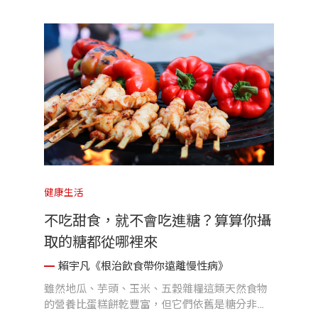
健康生活
不吃甜食，就不會吃進糖？算算你攝
取的糖都從哪裡來
賴宇凡《根治飲食帶你遠離慢性病》
雖然地瓜、芋頭、玉米、五穀雜糧這類天然食物
的營養比蛋糕餅乾豐富，但它們依舊是糖分非常