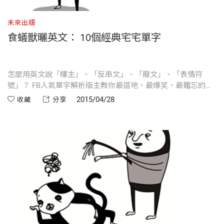
未來出版
食蟻獸曬英文： 10個經典宅宅單字
怎麼用英文說「樓主」、「反串文」、「廢文」、「表情符
號」？ FB人氣單字解析版主教你最道地、最爆笑、最難忘的單
字＋例句學習法！
2015/04/28
收藏
分享