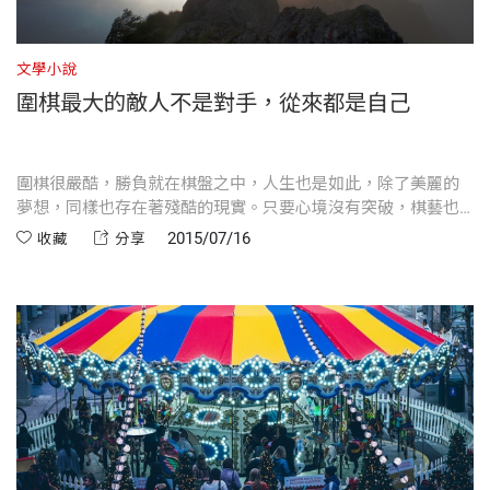
文學小說
圍棋最大的敵人不是對手，從來都是自己
圍棋很嚴酷，勝負就在棋盤之中，人生也是如此，除了美麗的
夢想，同樣也存在著殘酷的現實。只要心境沒有突破，棋藝也
難以登峰造極。
2015/07/16
收藏
分享