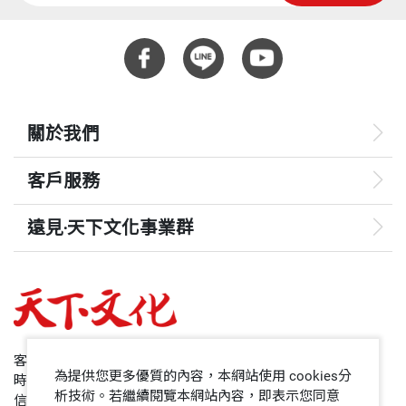
關於我們
客戶服務
遠見‧天下文化事業群
遠見
哈佛商業評論
50+
客服專線：+886 2 2662-0012
為提供您更多優質的內容，本網站使用 cookies分
時間：週一~週五9:00~12:30;13:30~17:00
領導影響力學院
析技術。若繼續閱覽本網站內容，即表示您同意
信箱：service@cwgv.com.tw