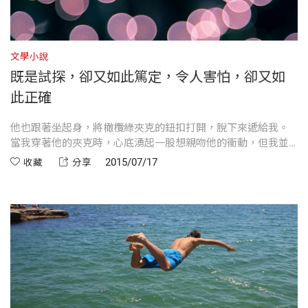
文學小說
既是試探，卻又如此篤定，令人害怕，卻又如
此正確
他也跟著坐起身，將橄欖綠夾克的鈕扣打開，脫下來遞給我。
當我穿著他的夾克時，心底湧起一股想親吻他的衝動，但我並
沒有付諸行動。
2015/07/17
收藏
分享