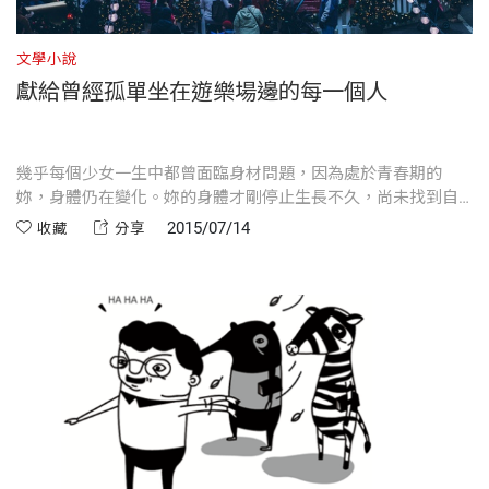
文學小說
獻給曾經孤單坐在遊樂場邊的每一個人
幾乎每個少女一生中都曾面臨身材問題，因為處於青春期的
妳，身體仍在變化。妳的身體才剛停止生長不久，尚未找到自
然的平衡點。不過，雖然妳的身體尚未穩定或拒絕穩定下來，
2015/07/14
收藏
分享
並不表示妳不可能擁有曼妙的身材。一切都只在於個人意志。