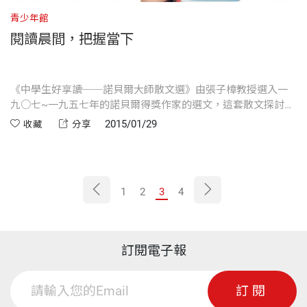
青少年館
閱讀晨間，把握當下
《中學生好享讀──諾貝爾大師散文選》由張子樟教授選入一
九○七~一九五七年的諾貝爾得獎作家的選文，這套散文探討範
圍包含文學、歷史、哲學及藝術等領域，是一套給新世代讀者
2015/01/29
收藏
分享
的晨間讀本。
1
2
3
4
訂閱電子報
訂閱