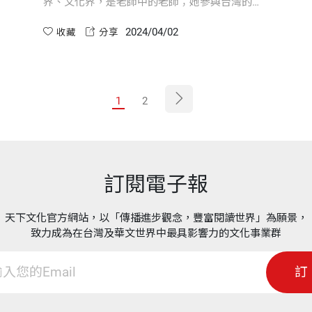
界、文化界，是老師中的老師；她參與台灣的文
學創作、學術研究、翻譯出版等主持與研究工
2024/04/02
作，是名家中的翹楚。 她一生著作等身，尤以人
收藏
分享
生長河巨著《巨流河》回憶錄，於2009年出版，
銷售超過15萬冊，轉譯多國語言版本，是二戰世
代之後的華人知識份子典範。
1
2
訂閱電子報
天下文化官方網站，以「傳播進步觀念，豐富閱讀世界」為願景，
致力成為在台灣及華文世界中最具影響力的文化事業群
訂