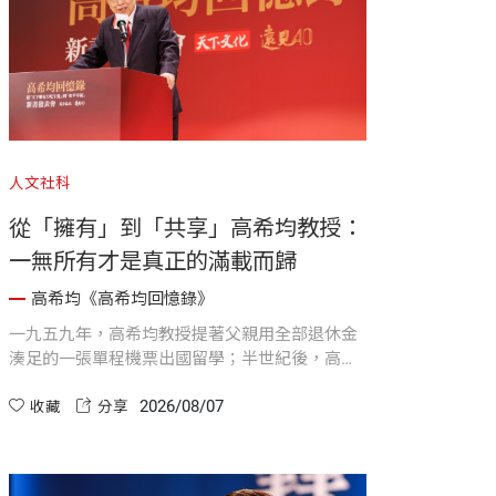
人文社科
從「擁有」到「共享」高希均教授：
一無所有才是真正的滿載而歸
高希均《高希均回憶錄》
一九五九年，高希均教授提著父親用全部退休金
湊足的一張單程機票出國留學；半世紀後，高教
授與高夫人毅然將承載全家四十多年回憶、曾獲
2026/08/07
選「十大名宅」的美國住宅與終身藏書，全數捐
收藏
分享
給威斯康辛大學 。他豁達地表示，奉獻珍藏能將
個人的「擁有」提升為眾人的「共享」 。當高教
授再度提著同一只皮箱、帶著父母「讀書人要對