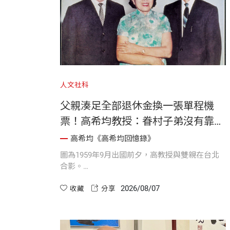
人文社科
父親湊足全部退休金換一張單程機
票！高希均教授：眷村子弟沒有靠
山，「把書讀好」就是唯一的自救之
高希均《高希均回憶錄》
道
圖為1959年9月出國前夕，高教授與雙親在台北
合影。
2026/08/07
一九五九年，身為眷村子弟的高希均教授，靠著
收藏
分享
父親辦理提前退休的全部退休金與母親標會湊齊
的六百美元，換得一張飛往美國的單程機票。懷
著重大的責任感，他在領到第一筆獎學金時便按