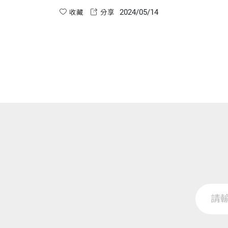
「如果一切照規定做，永遠不會有進步。」他敢
2024/05/14
挑戰現狀，改變現狀。馮將軍這位傳主，在這本
收藏
分享
回憶錄中，所展現的奉獻與愛國情操值得閱讀，
並祝福他的期望能落實：「大鵬展翅，和平高
飛。」