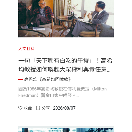
人文社科
一句「天下哪有白吃的午餐」！高希
均教授如何喚起大眾權利與責任意
識？
高希均《高希均回憶錄》
圖為1986年高希均教授在傅利曼教授（Milton
Friedman）舊金山家中晤談。
2026/08/07
一九七七年，高希均教授在時任《聯合報》總編
收藏
分享
輯張作錦先生的邀稿與支持下，發表了震撼社會
的〈天下哪有白吃的午餐〉系列文章。他將諾貝
爾經濟學獎得主傅利曼（Milton Friedman）的核