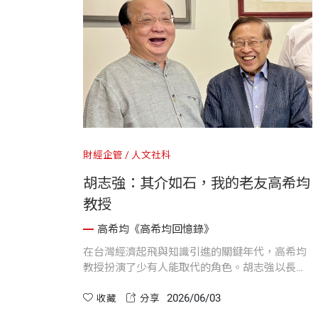
月掛號寄回三十美元家用，不僅改善了家計，更
鼓舞了整座眷村的勤讀風氣，帶動無數後進奮發
翻轉命運。回首來時路，他深刻領悟到眷村軍人
子弟沒有特權與財富可依靠，正因為一無所有，
才更要靠自己；而「把書讀好」，就是貧困歲月
裡最為堅定且深刻的自救之道。
財經企管
人文社科
胡志強：其介如石，我的老友高希均
教授
高希均《高希均回憶錄》
在台灣經濟起飛與知識引進的關鍵年代，高希均
教授扮演了少有人能取代的角色。胡志強以長年
相識的朋友身分，描繪這位經濟學者如何堅守原
2026/06/03
則、不求名利，卻持續推動閱讀與國際視野，影
收藏
分享
響無數人。「其介如石」不只是性格寫照，更象