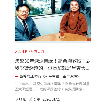
心理念譯成中文，一舉擊碎當時社會習慣於保
護、補貼與政府施捨的傳統心態，提醒大眾「享
受權利必須付出代價」。這句名言不僅迅速在台
灣掀起熱烈討論、榮獲國際獎項，啟蒙無數大眾
與年輕學子的關鍵現代經濟思維。
人文社科
星雲大師
跨越30年深遠善緣！高希均教授：對
我影響深遠的一位長輩就是星雲大師
《和平幸福，百年深耕》
高希均,王力行《和平幸福，百年深耕》
1989年的一場歷史演講，開啟了高希均教授與星
雲大師超過三十載的深厚善緣。高教授回憶，大
師是他生命中影響深遠的長輩，即便專業領域不
2026/01/27
同，他卻從大師倡導的「人間佛教」中，獲取了
收藏
分享
無數關於教育、文化與生活的啟示。在大師百歲