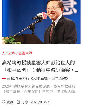
得起社會」的叮囑回到台灣傳播進步觀念時 ，他
用半世紀的人生實踐深刻體悟到：帶走財富並非
真正的收穫，帶著使命與坦然回到起點，「一無
所有」才是心靈上最豐盛的「滿載而歸」 。
人文社科
星雲大師
高希均教授談星雲大師獻給世人的
「和平藍圖」：動盪中減少衝突，分
歧中累積信任《和平幸福，百年深
高希均,王力行《和平幸福，百年深耕》
耕》
2026年適逢星雲大師百歲誕辰，高希均教授於
《和平幸福，百年深耕》自序中，憶述與大師結
緣三十載的智慧傳承。在不確定與焦慮的年代，
2026/01/27
高教授帶領讀者重新思考大師留下的「和平藍
收藏
分享
圖」，不只是宗教傳播，更是一份在動盪中減少