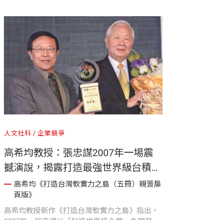
衝突、於分歧中累積信任的行動綱領，指引我們
回歸慈悲本質，守住個人與社會的和平。
人文社科
企業競爭
高希均教授：張忠謀2007年一場震
撼演說，揭露打造最強世界級台積電
的9個條件｜《打造台灣軟實力之
高希均《打造台灣軟實力之島（五冊）親簽扉
頁版》
島》
高希均教授新作《打造台灣軟實力之島》指出，