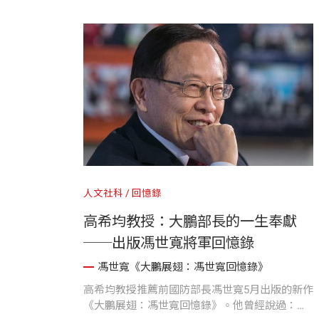
徵他在出版與思想傳播上的堅定力量。透過這篇
文章，我們得以重新理解一位低調卻深遠影響台
灣發展的重要人物
人文社科
回憶錄
高希均教授：大鵬部長的一生奉獻
──出版馮世寬將軍回憶錄
馮世寬《大鵬展翅：馮世寬回憶錄》
高希均教授推薦前國防部長馮世寬5月出版的新作
《大鵬展翅：馮世寬回憶錄》。他曾經說過：