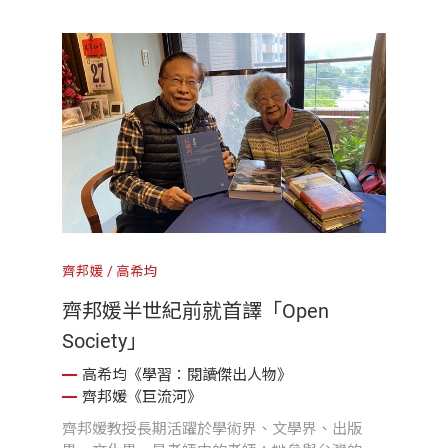
誕辰之際，透過書中回顧，看見大師如何以慈悲
為引，將處世智慧轉化為安定人心的力量，在百
年行履中映照出圓滿的生命光輝。
齊邦媛
高希均
齊邦媛半世紀前就首譯「Open
Society」
高希均《學習：閱讀傑出人物》
齊邦媛《巨流河》
齊邦媛教授長期活躍於學術界、文學界、出版