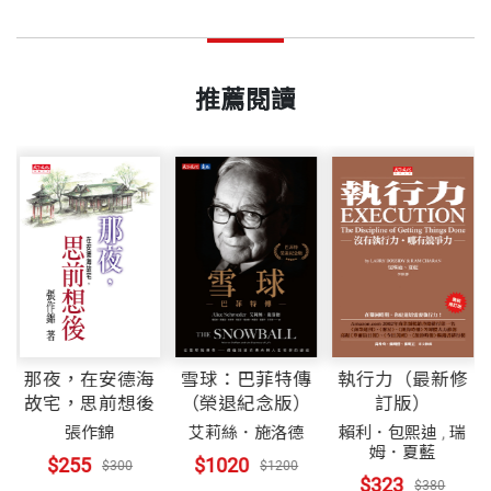
與
推薦閱讀
那夜，在安德海
雪球：巴菲特傳
執行力（最新修
故宅，思前想後
（榮退紀念版）
訂版）
張作錦
艾莉絲．施洛德
賴利．包熙迪
,
瑞
姆．夏藍
$255
$1020
$300
$1200
$323
$380