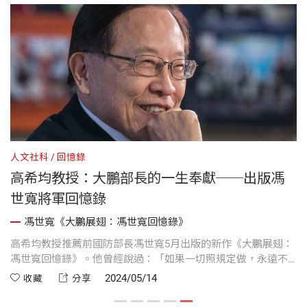
人文社科
回憶錄
高希均教授：大鵬部長的一生奉獻──出版馮
世寬將軍回憶錄
馮世寬《大鵬展翅：馮世寬回憶錄》
夫
高希均教授推薦前國防部長馮世寬5月出版的新作《大鵬展翅：
6
馮世寬回憶錄》。他曾經說過：「如果一切照規定做，永遠不
導
會有進步。」他敢挑戰現狀，改變現狀。馮將軍這位傳主，在
2024/05/14
收藏
分享
，
這本回憶錄中，所展現的奉獻與愛國情操值得閱讀，並祝福他
的期望能落實：「大鵬展翅，和平高飛。」