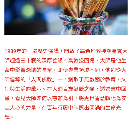
1989年的一場歷史演講，開啟了高希均教授與星雲大
師超過三十載的深厚善緣。高教授回憶，大師是他生
命中影響深遠的長輩，即便專業領域不同，他卻從大
師倡導的「人間佛教」中，獲取了無數關於教育、文
化與生活的啟示。在大師百歲誕辰之際，透過書中回
顧，看見大師如何以慈悲為引，將處世智慧轉化為安
定人心的力量，在百年行履中映照出圓滿的生命光
輝。