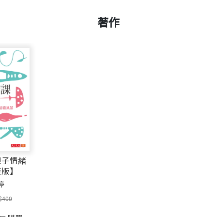
著作
親子情緒
簽版】
婷
$400