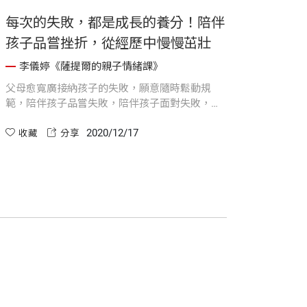
每次的失敗，都是成長的養分！陪伴
夫妻
孩子品嘗挫折，從經歷中慢慢茁壯
讓溝
李儀婷《薩提爾的親子情緒課》
李
父母愈寬廣接納孩子的失敗，願意隨時鬆動規
女人是
範，陪伴孩子品嘗失敗，陪伴孩子面對失敗，那
重要的
麼每一次的失敗，都是未來最好的成長跳板。
方感覺
2020/12/17
收藏
分享
通方式
收