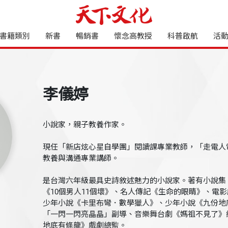
書籍類別
新書
暢銷書
懷念高教授
科普啟航
活
李儀婷
小說家，親子教養作家。
現任「新店炫心星自學團」閱讀課專業教師，「走電人
教養與溝通專業講師。
是台灣六年級最具史詩敘述魅力的小說家。著有小說集
《10個男人11個壞》、名人傳記《生命的眼睛》、電
少年小說《卡里布彎．數學獵人》、少年小說《九份地
「一閃一閃亮晶晶」副導、音樂舞台劇《媽祖不見了》
地底有條龍》戲劇總監。