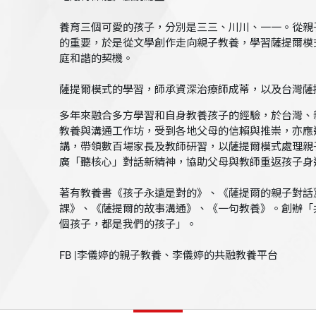
養育三個可愛的孩子，分別是三三、川川、一一。從親
的重要，於是從文學創作走向親子教養，學習薩提爾模
庭和諧的契機。
薩提爾模式的學習，師承資深治療師成蒂，以及台灣薩
多年來融合多方學習和自身教養孩子的經驗，於台灣、
教養與溝通工作坊，受到各地父母的信賴與推崇，亦應
講，帶領數百場家長及教師研習，以薩提爾模式處理親
廣「聽核心」對話新精神，協助父母與教師重返孩子身
著有教養書《孩子永遠是對的》、《薩提爾的親子對話
課》、《薩提爾的故事溝通》、《一句教養》。創辦「
個孩子，都是我們的孩子」。
FB |李儀婷的親子教養、李儀婷的共融教養平台