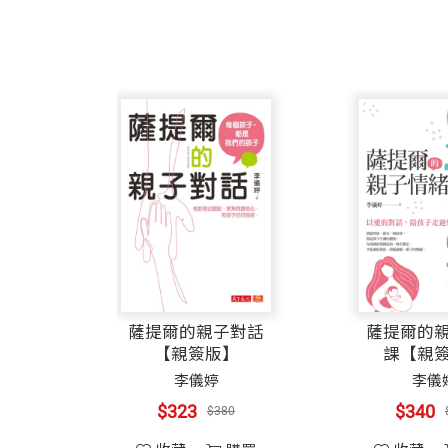
薩提爾的親子對話
薩提爾的
【親簽版】
課【親
李儀婷
李儀
$323
$340
$380