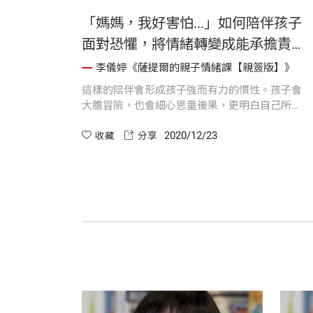
父母的
「媽媽，我好害怕...」如何陪伴孩子
盡的愛
面對恐懼，將情緒轉變成能承擔責任
的勇氣？
李儀婷《薩提爾的親子情緒課【親簽版】》
物，會
這樣的陪伴會形成孩子強而有力的慣性。孩子會
其中。
大膽冒險，也會細心思量後果，更明白自己所需
負擔的責任為何。
2020/12/23
收藏
分享