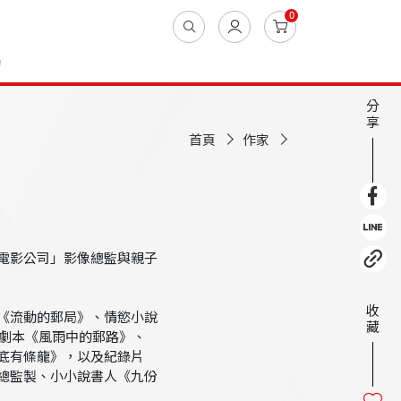
0
動
分
享
首頁
作家
電影公司」影像總監與親子
收
《流動的郵局》、情慾小說
藏
影劇本《風雨中的郵路》、
底有條龍》，以及紀錄片
總監製、小小說書人《九份