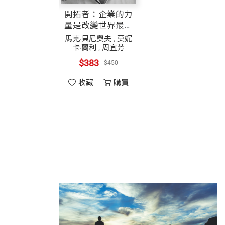
開拓者：企業的力
量是改變世界最好
的平台
馬克‧貝尼奧夫
,
莫妮
卡‧蘭利
,
周宜芳
$383
$450
收藏
購買