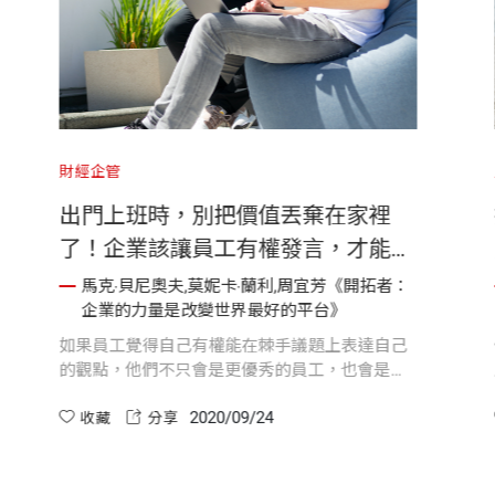
財經企管
出門上班時，別把價值丟棄在家裡
了！企業該讓員工有權發言，才能開
創變革的版圖
馬克‧貝尼奧夫,莫妮卡‧蘭利,周宜芳《開拓者：
企業的力量是改變世界最好的平台》
如果員工覺得自己有權能在棘手議題上表達自己
的觀點，他們不只會是更優秀的員工，也會是更
充實的人。
2020/09/24
收藏
分享