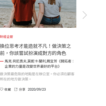
財經企管
財經企
換位思考才能造就不凡！做決策之
錢的
前，你該嘗試扮演成對方的角色
有日
起成
馬克‧貝尼奧夫,莫妮卡‧蘭利,周宜芳《開拓者：
馬克
企業的力量是改變世界最好的平台》
企
做決策最危險的地點是在辦公室。你必須在顧客
但公司
所在的地方做決策。
日積月
2020/09/23
收藏
分享
收藏