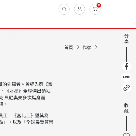
0
分
享
首頁
作家
端運算的先驅者。曾經入選《富
ator）、《財星》全球傑出領袖
克‧貝尼奧夫多次挺身而
項。
收
藏
多名員工，《富比士》譽其為
點」，以及「全球最受尊崇