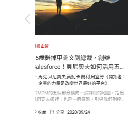
財經企管
35歲辭掉甲骨文副總裁，創辦
Salesforce！貝尼奧夫如何活用五大
流程，達到傲人成就？
馬克‧貝尼奧夫,莫妮卡‧蘭利,周宜芳《開拓者：
企業的力量是改變世界最好的平台》
V2MOM的五個部分構成一張詳細的地圖，指出
我們要去哪裡；也是一個羅盤，引導我們到達目
的地。它是Salesforce故事的重頭戲，也是我們
2020/09/24
成功的重要因素。
收藏
分享