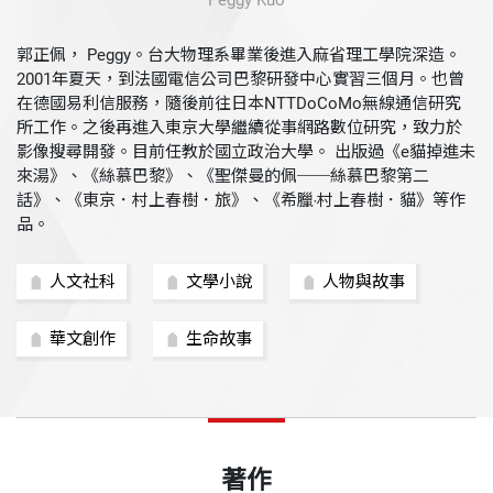
Peggy Kuo
郭正佩， Peggy。台大物理系畢業後進入麻省理工學院深造。
2001年夏天，到法國電信公司巴黎研發中心實習三個月。也曾
在德國易利信服務，隨後前往日本NTTDoCoMo無線通信研究
所工作。之後再進入東京大學繼續從事網路數位研究，致力於
影像搜尋開發。目前任教於國立政治大學。 出版過《e貓掉進未
來湯》、《絲慕巴黎》、《聖傑曼的佩──絲慕巴黎第二
話》、《東京．村上春樹．旅》、《希臘‧村上春樹．貓》等作
品。
人文社科
文學小說
人物與故事
華文創作
生命故事
著作