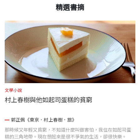
精選書摘
文學小說
文
村上春樹與他如起司蛋糕的貧窮
郭正佩《東京．村上春樹．旅》
那時候又年輕又貧窮，不知道什麼叫做害怕，我住在如起司蛋
第
糕的三角地帶。現在想起來是很不爭氣的生活，卻很快樂。
餓