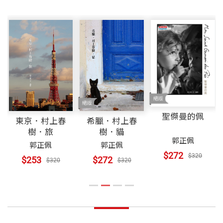
聖傑曼的佩
東京．村上春
希臘．村上春
樹．旅
樹．貓
郭正佩
郭正佩
郭正佩
$272
$320
$253
$272
$320
$320