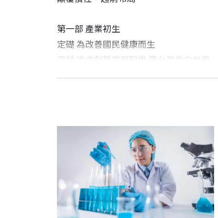
第一部 產業初生
定礎 為改善國民健康而生
深耕 追求創新掌握契機 帶台灣走向世界
王明德 作者
第二部 厚植人才
科技媒體資深記者。曾任電子時報記者。光電
台灣抗體之父張子文 持續創新 才能被世
動化雜誌主編。合著《撥雲迎驕陽》、《
新藥「第二棒」推手汪嘉林 理論加實務 
產學研整合者吳忠勳 好人才要能把好研
生醫商品化橋接者張綺芬 優秀人才也要
陳培思 作者
免疫學專家吳佳城 技術人脈並濟 實現創
台大新聞研究所碩士，曾擔任《聯合報》、
廣效疫苗先行者張嘉銘 勇於創新突破 成
力點亮醫療》、《迎向零醫院》、《勇敢
CAR-T研發專家官建村 以造福病友的初