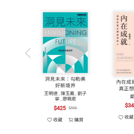
結語
革新思維，開創新局
附錄
​成為台灣生技產業最佳夥伴
洞見未來：勾勒美
競合力點亮醫療
好新境界
王明德
,
陳玉鳳
,
劉子
黃筱珮
,
劉惠敏
,
陳麗
寧
,
廖珮君
婷
,
陳培思
$425
$500
$425
$500
收藏
購買
收藏
購買