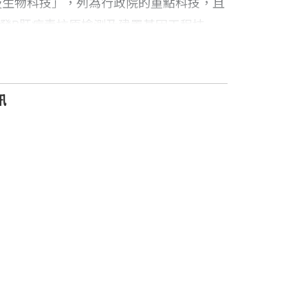
及生物科技」，列為行政院的重點科技，且
研發B肝病毒抗原檢測及建置基因工程技
2年11月起出生的新生兒，全面施打B肝疫
訊
為台灣最具代表性的生物技術研究機構。
，持續配合國內政策、產業、學術及研
，積極提升台灣生技醫藥產業的競爭力與
這些新創公司在台灣生技產業發展歷程，
發實力。