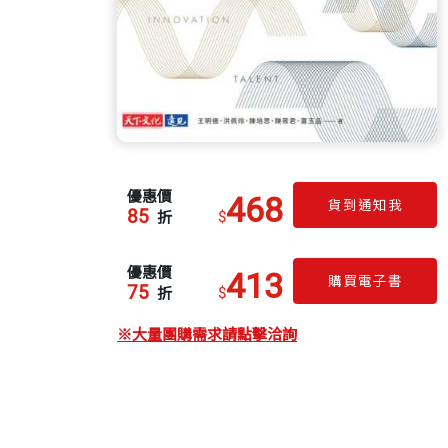
優惠價
468
貨到通知我
85
$
折
優惠價
413
購買電子書
75
$
折
※大量團購需求請點擊洽詢