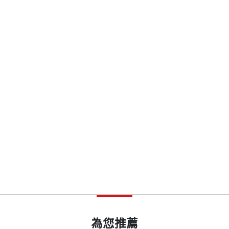
開本
17×23cm
者、節目企劃及主持人，擔任公關活動企劃，現為文字、
格局
印刷規格
彩色
文化、教育、運動等領域議題，現為自由撰稿人。著有《A
小鴨把拔向前衝：賴瑞隆報到》（合著）等書。
ISBN
9786263556645
病友慢性傷口的利器
染病寫下新頁
頁數
264
燃生命希望
，並曾擔任媒體數位部門主管。
茲海默症的契機
重量
674
藥物市場
為您推薦