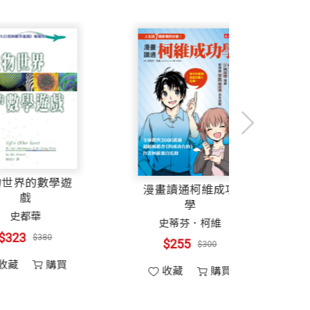
生物世界的數學遊
漫畫讀通柯維
戲
學
史都華
培
史蒂芬．柯
$323
$380
$255
$300
收藏
購買
收藏