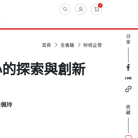
0
動
分
享
首頁
全書籍
財經企管
心的探索與創新
洪佩玲
收
藏