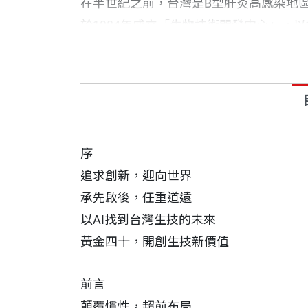
在半世紀之前，台灣是B型肝炎高感染地區
於1984年成立「生物技術開發中心」，
術，供開發B肝疫苗之用。
終於在1986年，美國默克藥廠及比利時
苗，解決台灣B型肝炎發病問題。同時，
序
四十年之後，生醫技術產業已被列為台灣
追求創新，迎向世界
究，建構生技醫藥發展所需要的設施與環
承先啟後，任重道遠
影響力。
以AI找到台灣生技的未來
不僅如此，生技中心透過輔導產品商業化
黃金四十，開創生技新價值
扮演著重要角色，不但擘劃台灣生技的前
前言
顛覆慣性，超前布局