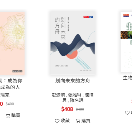
內在成就：成為你
划向未來的方舟
真正想成為的人
愛瑞克
彭漣漪
,
張雅琳
,
陳
思
,
陳名珉
$340
$400
$408
$480
收藏
購買
收藏
購買