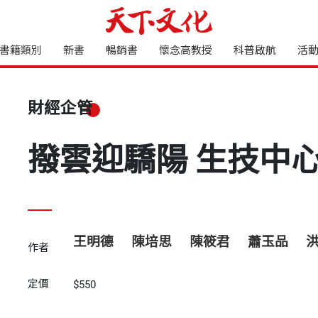
書籍類別
新書
暢銷書
懷念高教授
科普啟航
活
財經企管
撥雲迎驕陽 生技中
王明德
陳培思
陳筱君
蕭玉品
作者
定價
$550