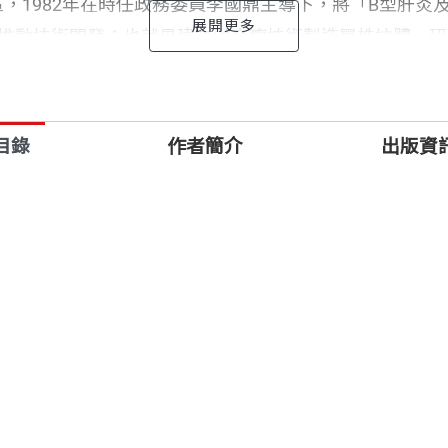
，1982年在時任政務委員李國鼎主導下，將「B型肝炎
以推動技術開發；也就是建立融合瘤技術製造單株抗體、
史克美占公司利用基因工程技術，成功開發B肝疫苗，199
目錄
作者簡介
出版資
台灣也將生技產業列為產業發展的重點，而生技中心則成
「六大核心戰略產業」之一，生技中心也從肝病防治出發
境、協助產業與學界開發關鍵技術、培育並延攬專業人才
、育成新創，衍生許多生技公司，形成生技醫藥產業鏈。
瞻視野，也協助生技產業與世界接軌，讓國際見證台灣研