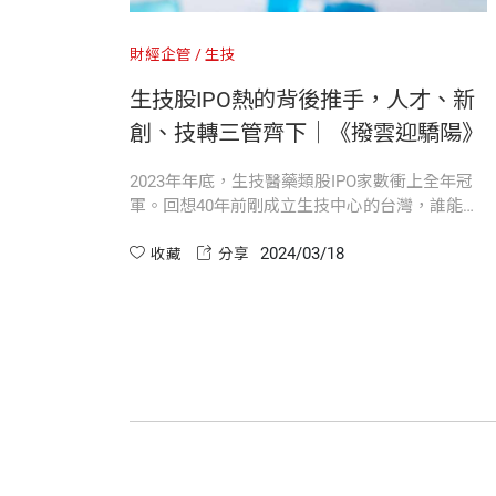
第三部 衍生新創
陳筱君 作者
財經企管
生技
台灣尖端 首開生技業衍生新創先例
中國文化大學政治系畢業，曾任職媒體記
昌達生化毒理中心 打開台灣毒理試驗新
生技股IPO熱的背後推手，人才、新
創、技轉三管齊下｜《撥雲迎驕陽》
台康生技 為CDMO市場注入活水
啟弘生技 立足生物藥檢測航向新藍海
2023年年底，生技醫藥類股IPO家數衝上全年冠
蕭玉品 作者
邁高生技 打造植物新藥CRO價值鏈
軍。回想40年前剛成立生技中心的台灣，誰能想
曾任《遠見雜誌》記者，長期關注科技、
到現在的市場榮景？支撐這場輝煌背後的力量，
2024/03/18
是人才、新創、技術，是無畏轉型陣痛、持續創
收藏
分享
著）、《台灣AI大未來》（合著）、《
第四部 技術移轉
新前進的勇氣...
首款上市植物新藥DCB-WH1 照顧糖尿
去毒LTH（αK）技術平台 為防範新興傳
洪佩玲 作者
全球獨家ENO-1抗體藥物 為癌症患者點
採訪金融保險、生技醫療新聞等達十餘年
口服免疫調節新藥EI-1071 發現治療阿
雙轉移酶醣鍵結技術 部署ADC雙效抗癌