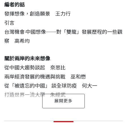
編者的話
發揮想像，創造願景 王力行
引言
台灣機會‧中國想像──對「雙龍」發展歷程的一些觀
察 高希均
關於兩岸的未來想像
從中國大趨勢談起 奈思比
兩岸經濟發展的機遇與挑戰 巫和懋
從「被遺忘的中國」 談全球防疫 何大一
打造世界一流大學 朱經武
關於台灣的未來發展
編者的話
引言
高希均 作者
兩岸和解，共享和平紅利 馬英九
出版日期
2010/03/26
發揮想像，創造願景
台灣機會．中國想像