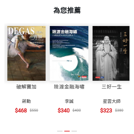
一九三六年南京出生，江南度過童年，一九四九年來
變局中，台灣的對策 朱立倫
—─對「雙龍」發展歷程的一些觀察
王力行
台。先後在台北商業大學（原為台北商職）、中興大
為您推薦
台北邁向國際大都市之路 郝龍斌
高希均
書號
BGB295
學（原為省立台中農學院）與美國南達科達州立大學
綠色之島的想像與實踐 沈世宏
二○○九年，兩岸分隔一甲子；這是具有特殊意義的
（碩士）畢業，並獲三校傑出校友獎。
寫在前面
一年。六十年前，一批從中國大陸流離到台灣、香
關於市場的未來創新
出版社
天下文化
港、美國……的中國人，他們落地生根，自立自強，
一九六四年獲密西根州立大學經濟發展博士，應聘為
創業家的致勝法則 李開復
二○○八年五月馬總統執政後，兩岸關係終於進入
創造了另一個華人世界。
威斯康辛大學（河城校區）經濟系助理教授，繼續發
創新贏天下 張亞勤
「正視現實、建立互信、擱置爭議、共創雙贏」的新
表英文論述，七年後升任正教授，並出任經濟系主任
裝幀
軟皮精裝
品牌信任的積累 杜書伍
階段。當台北直飛南京（我的出生地）只要九十分
留在中國的，前半段歷經大躍進、三反五反、文化大
（一九七一∼一九八〇）。
大中華區資本市場的機會及遠景 丁紹曾
鐘，比從台北到高雄的高鐵還要快時，兩岸在一瞬間
革命；三十年後，才真正邁入現代化、改革開放的
破解竇加
險渡金融海嘯
三好一生
從新兩岸關係看台灣資本市場運籌 劉宇環
就看到了合作的機會，以及繁榮的想像，華人世界也
開本
15x21cm
路。
一九七一年當選美國傑出教育家，一九七四年威斯康
蔣勳
李誠
星雲大師
就出現了前所未有的樂觀願景。
辛大學傑出教授獎，一九九八年威州州長卓越貢獻
關於文化的未來版圖
$468
$340
$323
$550
$400
$380
現在的中國，十三億人口，創造了許多世界第一（根
獎。美國傅爾布萊特訪問教授名人堂。二〇一三年亞
兩岸文創產業的合作機會──從聽奧談起 賴聲川
印刷規格
黑白
「機會」是給要「爭取」的人，「想像」是給有
據二○○八年數字）：可勞動人口十‧七億人，世界第
洲大學第一屆名譽管理學博士，二〇一四年中興大學
學習蘇格蘭人的大智慧 南方朔
「志氣」的人，「願景」是結合「機會」與「想像」
一；城市之多是世界第一；經常帳順差四千二百六十
名譽管理學博士，二〇二〇年國立台北商業大學第一