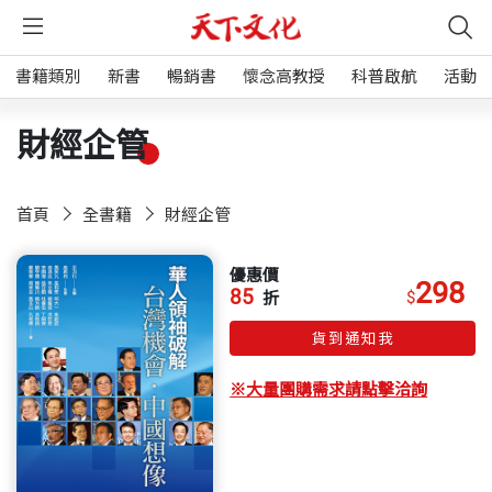
書籍類別
新書
暢銷書
懷念高教授
科普啟航
活動
財經企管
首頁
全書籍
財經企管
優惠價
298
85
$
折
貨到通知我
※大量團購需求請點擊洽詢