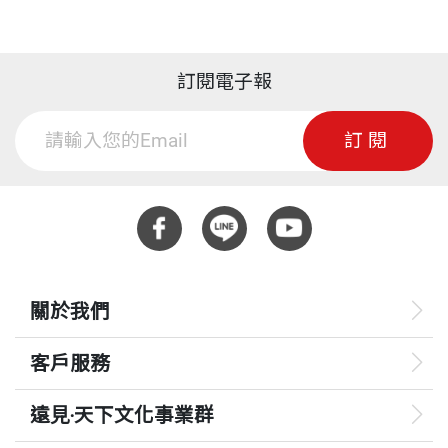
讓文化回歸本位吧 余秋雨
的具體圖像。二○○九年十一月，四百餘位來自全球
一億美元，世界第一；外匯存底一兆九千四百六十億
屆名譽商學博士。二〇一六年四月總統頒贈「二等景
ISBN
9789862165027
各地的華人領袖雲集在台北的圓山之巔，共同聚焦討
美元，世界第一；手機產量五‧六億支，世界第一；鞋
星勳章」。
關於企業的未來責任
訂閱電子報
論「台灣機會．中國想像．華人願景」，那是一場空
子產量超過一百零六億雙，世界第一；固網電話用戶
落實企業社會責任──台達電子的經驗 鄭崇華
頁數
250
前的海外精英的知識盛宴。
三‧三三億戶，世界第一；出版電子圖書六十五萬種，
一九六九年起，先後返台擔任經合會人力小組顧問、
失落的價值，看不見的危機──談倫理教育 周俊吉
訂閱
世界第一……。
台灣大學商學研究所講座教授、中興大學知識經濟講
企業社會責任的體悟 馬玉山
一、雙龍的出現
座教授、國統會研究委員、海基會董事、行政院政務
重量
430
飛利浦的綠色創新與永續 孔祥輝
三十年來，中國的崛起，讓世界矚目，國內生產毛額
顧問、經濟部顧問、教育部顧問、監察院諮詢委員及
在瞬息萬變的全球化時代，不論做趨勢預測或數據推
（GDP）成長近八十二倍，二○一○年擠下日本，成
國內外文教基金會董事。
論，都有風險。半世紀前，凱因斯就調侃地說：「寧
為世界第二大經濟體；抓緊建設「鐵公機」--鐵路、
可『差不多』地對，而不要『精確』地錯」。國內外
關於我們
公路、機場，鐵路增加二‧七萬公里；公路增長三倍，
一九八〇年代在台灣創辦《天下》雜誌、《遠見》雜
對中國大陸經濟發展的評估，一直出現二種極端看
已達三百六十八萬公里；機場和海港的現代化，使得
誌與「天下文化出版公司」，現為「遠見．天下文化
客戶服務
法：在過去三十年的改革與開放中，一邊是看它「即
上海成為全球最大港口，北京機場在二○○八世運已
事業群」創辦人暨榮譽董事長與「財團法人遠見．天
將崩潰」，另一邊是看它「持續成長」。「崩潰論」
展現國際一流機場的風貌。
下文化教育基金會」董事長。
遠見‧天下文化事業群
者隨著大陸發展的軌跡已大幅減少，但仍有一些認為