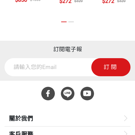
$272
$272
$250
$320
$32
生長在抗日戰亂中的大陸，成長在經濟落後的台灣，
獎。美國傅爾布萊特訪問教授名人堂。二〇一三年亞
新讀書主義
印刷規格
黑白
高希均教授是現代書生報國最好的榜樣，他有科技
二十三歲去到優勝劣敗的美國，當時就立刻加深了自
洲大學第一屆名譽管理學博士，二〇一四年中興大學
熟讀偉人傳記培養格局──格局決定結局
腦、人文心和中華情。他寫過：「走在趨勢前面是遠
己強烈的危機意識：要救自己的國家，先要救自己。
名譽管理學博士，二〇二〇年國立台北商業大學第一
在「學習的年代」不做「現代文盲」
見，與趨勢同步是定見，與趨勢反向是偏見。」我們
救自己就是把自己變成一個有用的人。靠天生的體
屆名譽商學博士。二〇一六年四月總統頒贈「二等景
ISBN
9789862164389
值得尊敬的人
不能再做溫水中煮的青蛙了，所有的知識分子要站出
力、靠中國人性格中的打拚是不夠的，也無法持久
星勳章」。
為歷史留下紀錄──天下文化出版傳記、回憶錄的用
訂閱電子報
來，憑著他的良知與良心，共挽狂瀾，使我們的下一
的。西方社會顯示：必須要靠現代方法，才能把每個
心
頁數
333
代能有尊嚴地活在自己的土地上。
一九六九年起，先後返台擔任經合會人力小組顧問、
人化平庸為出色。
看書、選書、出書──心情總是一片蔚藍
訂閱
台灣大學商學研究所講座教授、中興大學知識經濟講
閱讀，終身的承諾
── 洪蘭．中央大學認知神經科學研究所所長
用經濟的術語說，現代方法就是要把人提昇成具有競
座教授、國統會研究委員、海基會董事、行政院政務
重量
525
文化產品的豐富，才是現代社會的驕傲
爭力、具有生產力、具有高附加價值的人。這個方法
顧問、經濟部顧問、教育部顧問、監察院諮詢委員及
傳播知識為己任
就是靠教育。這個橋樑就是靠認真讀書，靠大量閱
國內外文教基金會董事。
高教授既有遠見，也有遠憂。「遠見」是理性的、
寬容與公正──金鐘獎的入圍與出局
讀。
「遠憂」是感性的。理性加感性，文章才能動人。
疑中留情──引申美國的一句片語
關於我們
一九八〇年代在台灣創辦《天下》雜誌、《遠見》雜
這些年來，讀書風氣如果稍見普及，高教授的貢獻應
孩子未來的競爭力
世界上沒有一個現代國家，教育落後而經濟進步的；
誌與「天下文化出版公司」，現為「遠見．天下文化
該受到肯定。
自求多福
客戶服務