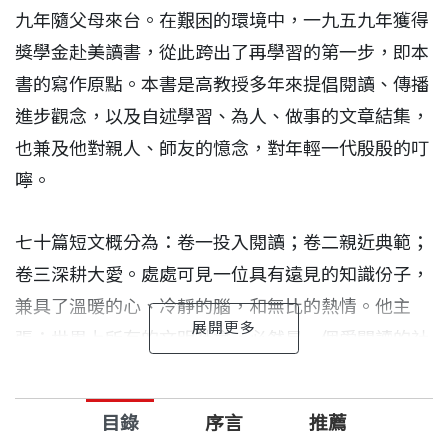
九年隨父母來台。在艱困的環境中，一九五九年獲得
獎學金赴美讀書，從此跨出了再學習的第一步，即本
書的寫作原點。
本書是高教授多年來提倡閱讀、傳播
進步觀念，以及自述學習、為人、做事的文章結集，
也兼及他對親人、師友的憶念，對年輕一代殷殷的叮
嚀。
七十篇短文概分為：卷一投入閱讀；卷二親近典範；
卷三深耕大愛。處處可見一位具有遠見的知識份子，
兼具了溫暖的心、冷靜的腦，和無比的熱情。
他主
張：世界上所有的文明社會，必然是一個愛閱讀的社
會。在新世紀人類越趨激烈的競爭中，有持久的能力
學習得更快、更徹底，就是「閱讀救自己」的根本。
目錄
序言
推薦