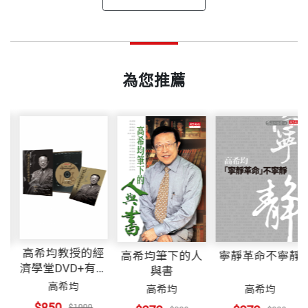
抖落一身庸俗
閱讀救自己
在我交往的朋友中，最會運用中文抒發情感、表達思
高希均 作者
挑好書讀
出版日期
2009/10/29
想的，首推高希均教授。他舉筆為文時，總會引人入
一九三六年南京出生，江南度過童年，一九四九年來
造一座知識不夜城──讀書不打烊
五十年前秋天去美國讀書，正是尼克森與甘迺迪競選
勝。有人說，近代思想家梁啟超的筆鋒常帶感情，而
台。先後在台北商業大學（原為台北商職）、中興大
為您推薦
讀書不能打折扣，買書呢？
美國總統前夕。他們在一年多的競選中，讓我親身經
書號
BGBC002
我認為高教授筆鋒不僅常帶感情，而且也富理性。
學（原為省立台中農學院）與美國南達科達州立大學
有一點錢的時候
歷了第一次的民主洗禮；尤其出現了歷史上第一次的
每一篇短文就像一杯醇酒，慢慢品嚐，會使人心曠神
（碩士）畢業，並獲三校傑出校友獎。
遠離知識就是走近無知
總統候選人電視辯論，使來自一個落後地區的年輕人
怡，對明天會充滿希望。
做一個貪婪的購買者──把「賽伊法則」用在知識市
出版社
天下文化
看得興高采烈。選舉結果是四十四歲的甘迺迪變成了
一九六四年獲密西根州立大學經濟發展博士，應聘為
場上
美國最年輕的總統。在就職演說中，他的二句話打動
威斯康辛大學（河城校區）經濟系助理教授，繼續發
── 于宗先．中研院院士
不做守財奴
了無數人心：「不要問政府能為你做什麼；要問你能
表英文論述，七年後升任正教授，並出任經濟系主任
裝幀
平裝
「聽君一席言」不如「手中一本書」
為政府做什麼。」甘迺迪的號召使在冷戰中太空計劃
（一九七一∼一九八〇）。
愛書如命──passion for Books
「高教授是經濟觀念普及化的大功臣」。
已居劣勢的的美國年輕一代警覺：我們真有本領能為
高希均教授的經
責任入
高希均筆下的人
寧靜革命不
「學習」比「休閒」更引人入勝──對年輕朋友的叮
濟學堂DVD+有聲
開本
14.8×21cm
冊
與書
一九七一年當選美國傑出教育家，一九七四年威斯康
國家做出貢獻嗎？
嚀
── 孫震．前台灣大學校長
書
高希均
諄
高希均
高希均
辛大學傑出教授獎，一九九八年威州州長卓越貢獻
絲路歸來──做一位終身學習者
$850
$1000