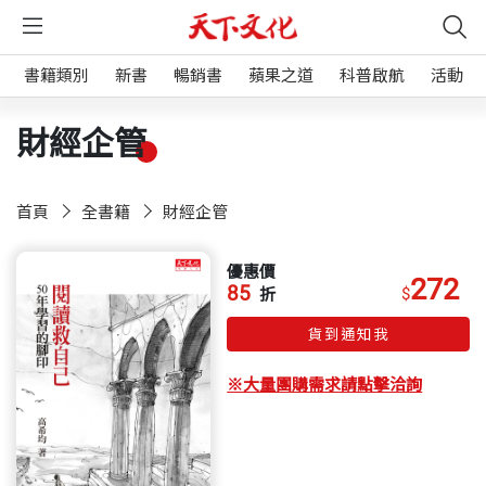
書籍類別
新書
暢銷書
蘋果之道
科普啟航
活動
財經企管
首頁
全書籍
財經企管
優惠價
272
85
$
折
貨到通知我
※大量團購需求請點擊洽詢