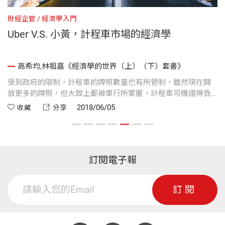
財經企管
經濟學入門
財
Uber V.S. 小黃，計程車市場的經濟學
高希均,林祖嘉《經濟學的世界（上）（下）套書》
均
受到政府的限制，計程車的牌照數量也有所管制，雖然現在開
N
一
放更多的牌照，但大致上都被車行所掌握，計程車司機還得負
薪
市
擔兩筆費用，整體收入與過去都大不相同，而Uber的營運模式
呢
2018/06/05
收藏
分享
更是對既有的計程車業者的一大威脅。
訂閱電子報
訂閱