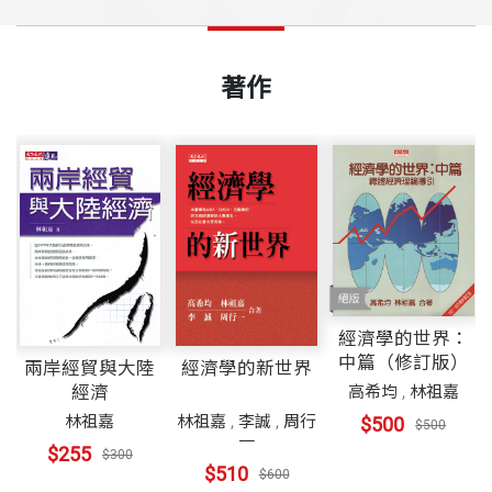
著作
經濟學的世界：
中篇（修訂版）
兩岸經貿與大陸
經濟學的新世界
經濟
高希均
,
林祖嘉
林
林祖嘉
林祖嘉
,
李誠
,
周行
$500
$500
誠
一
$255
$300
$510
$600
珠