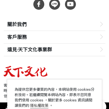
關於我們
客戶服務
遠見‧天下文化事業群
遠見
哈佛商業評論
50+
客服專線：+886 2 2662-0012
為提供您更多優質的內容，本網站使用 cookies分
時間：週一~週五9:00~12:30;13:30~17:00
領導影響力學院
析技術。若繼續閱覽本網站內容，即表示您同意
信箱：service@cwgv.com.tw
我們使用 cookies ，關於更多 cookies 資訊請閱
讀我們的
隱私權政策
。
1號課堂