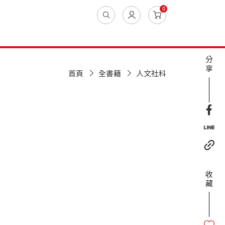
0
分
享
首頁
全書籍
人文社科
收
藏