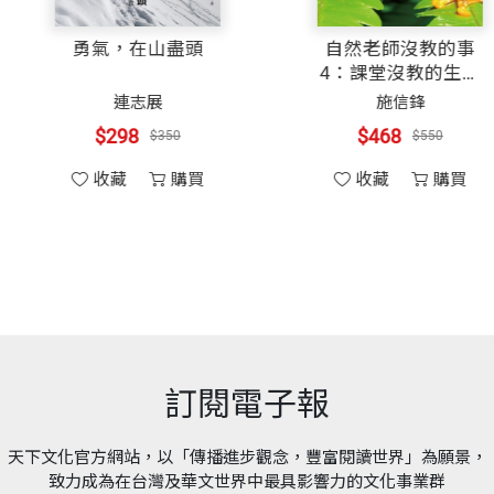
開本
14.8×21cm
樞機說：「單樞機講的話，人家會聽。」並且透露當年單
島嶼的另一種凝視
勇氣，在山盡頭
最深的是，單樞機離開時，陳樞機隔著車窗雙手握著單樞
給我許多鼓勵與啟發。希望本書也能成為每一位讀者的明
楊渡
連志展
印刷規格
黑白
他興高采烈地繞著單樞機，並且堅持一定要請單樞機吃午
$298
$298
$350
$350
是被單樞機「這個人」所感動吸引，因而在生活、思想上
收藏
購買
收藏
購買
慕道班，為一些慕道者講解天主教的基本要理，侯女士已
ISBN
9789862169025
頁數
270
榮十字架堂主持堂慶，並替十一位兄弟姊妹付洗。禮儀時
，高雄市杉林區的真福山參加中秋晚會。在車上，我已累
樞機說了兩次。真福山的中秋晚會溫馨親切；那晚我在蟲
重量
375
心
訂閱電子報
天下文化官方網站，以「傳播進步觀念，豐富閱讀世界」為願景，
房間窗台拍照。單樞機望著窗外寧靜的真福山，那是他「
致力成為在台灣及華文世界中最具影響力的文化事業群