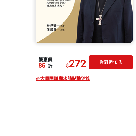
優惠價
272
貨到通知我
85
$
折
※大量團購需求請點擊洽詢