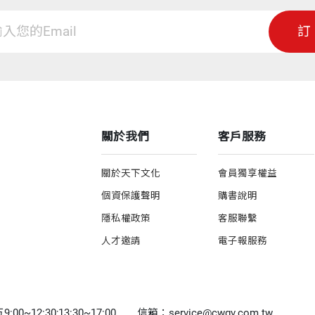
跟班」的原因吧！
訂
次對我說：「你應當為單樞機主教寫本書。」當時單樞機
。真正被單樞機感動的是在報上看到他罹患癌症後所寫的
關於我們
客戶服務
「活這麼久」。他以為自己只有幾個月時間，祈禱後，決
二○○七年八月至今，已完成了將近兩百場演講。
關於天下文化
會員獨享權益
個資保護聲明
購書說明
大的歲數」，並且還能到各處去演講。「我想生命最大的
隱私權政策
客服聯繫
每天都是奇蹟。」單樞機的一生，在這幾年可說到了「水
人才邀請
電子報服務
。他說：「現在是這輩子最幸福美滿的時刻。」
編輯事宜，我從羅馬打電話給單樞機，告訴單樞機「聽說
0~12:30;13:30~17:00
信箱：service@cwgv.com.tw