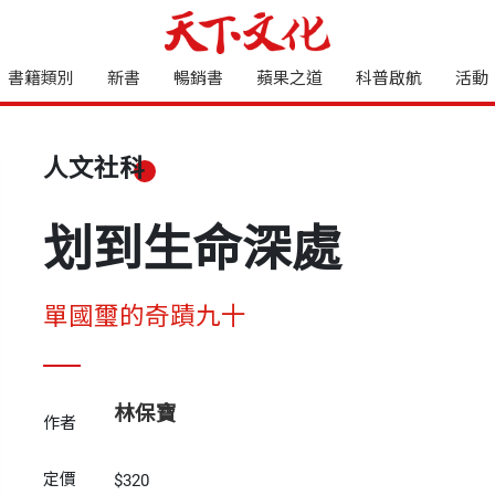
書籍類別
新書
暢銷書
蘋果之道
科普啟航
活動
人文社科
划到生命深處
單國璽的奇蹟九十
林保寶
作者
定價
$320