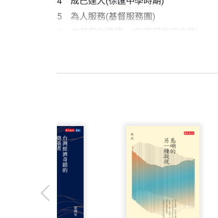
4 成己達人(徐匯中學時期)
5 為人服務(基督服務團)
6 在基督內重建一切(花蓮教區主教)
7 一個大原則(台灣地區主教團主席)
生命本是一場奇蹟──
與單樞機
我想單樞機並不需要人家給他說好聽的話
林保寶 作者
8 真福山 (高雄教區主教)
穌基督，也看到一位耶穌的好門徒能在九
台北實踐大學社會工作系、羅馬聖十字架
二○一一年中秋前夕，單國璽樞機主教得
9 宗教交談
天主給單樞機的大禮物，我能祝賀他的，
一同搭高鐵返回高雄。前一晚樞機來電說
10 橋樑角色(中梵邦交)
著有：
機「一通電話」就可以解決座位問題，但
11 樞機們談單樞機(晉陞樞機)
《老農夫》、《找出路》、《我跑來跑去
命，彷彿快速變化的窗景。
12 鞠躬盡瘁(生命告別之旅)
的美術館》（財團法人毓繡文化基金會）
福角落》、《失意角落》、《人間角落》
到了高雄，正是午餐時刻，一位自稱「達
卷二 生涯奇蹟
單國璽樞機主教樹立了一種生命典範，他
版）；《愛者》、《馬祖世紀末的告別》
說：「單樞機是我心中真正的『英雄』，
1 幼時至北平初學
社會上受苦的生命對話，讓生命因為瞭解
化）；《莿桐最後的望族》（玉山社）；
2 菲律賓讀哲學、及神學及晉鐸
深，意義就有多大。
第二天星期六，我們一早就出發前往屏東
3 彰化靜山時期
機與陳樞機「闢室密談」，後來陳日君樞
4 徐匯中學時期