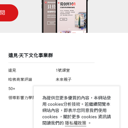
閱
給我的印象是沉默寡言，言談舉止都「平
幾篇「流露真情」的文章。單樞機於二○
遠見‧天下文化事業群
定利用這短短幾個月進行「生命告別之
遠見
1號課堂
哈佛商業評論
未來親子
奇蹟，就是能為天主的大愛作證，」他
50+
人文空間
落石出」的時候，真正從心裡凝結出來，
領導影響力學院
為提供您更多優質的內容，本網站使
用 cookies分析技術。若繼續閱覽本
網站內容，即表示您同意我們使用
cookies ，關於更多 cookies 資訊請
」高雄教區近日要為他慶祝九十大壽，單
閱讀我們的
隱私權政策
。