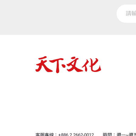
具體一點的認識，我想這也是他帶我這「
5 我有一個遙遠的夢
6 化解台灣亂象需要敬天第七倫
每天都是奇蹟
7 划向深處回應台灣的需求
8 划到深處撒你們的網捕魚罷
十多年前剛認識單樞機時，狄剛總主教有
9 給癌症患者的一封信
平淡淡」，但其細心與周到「讓人驚奇」
10 承行主旨
○六年得了肺腺癌，當時他也沒想到還能
旅」，到台灣各地為天主的愛做見證。從
附錄
單國璽樞機主教九十嵩壽大事記
單樞機說他從沒想到自己可以「活到這麼
說：「而現在我正在做這樣的事，可以說
「一以貫之」他生命的正是「承行主旨」
某個星期日為了《划到生命深處》一書的
客服專線：+886 2 2662-0012
時間：週一~週五9:0