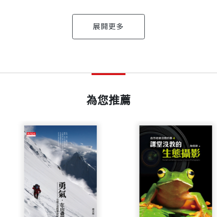
在一起的三天
，但是他會接受人家對他祝賀的好意，並把它發揮成一種
出版日期
2012/03/14
十個寒暑中，深深為主、為人、為情、為愛、為義、為平
大學哲學系、羅馬德蘭學院神學系畢業，曾任梵蒂岡廣播
知我從羅馬返台，邀我至高雄「小住幾天」。那時樞機正
就是送上卑微的祈禱，希望他能達成心願，把天主賜他的
要提早出發，因為秋節高鐵座位難劃。我們提前三小時到
為您推薦
書號
BGB331
他不願麻煩人。在高鐵上，樞機交給我他細心校對過的書
，從旅行中尋覓心靈》、《帶著媽媽去旅行》、《充滿祝
；《吹海風的路》、《聆聽花開的聲音》、《浪漫台三線
出版社
天下文化
、《聖母媽媽到萬金》、《誠意呷水甜》、《奉獻》（天
賴喇嘛」的信眾，堅持要到車站接單樞機，並請他吃「日
不僅願意和所有的宗教領袖對話，讓宗教成為友愛互諒的
、《生命的完成》、《划到生命深處》、《生命告別之旅
因為他勇敢地面對死亡。」樞機下午已有訪客，於是安排
，而更加友愛。他去醫院，去監獄，去災區，去偏遠的鄉
《耕耘心田》（法鼓文化）。
裝幀
平裝
潮州少年城，單樞機告訴我陳日君樞機主教特別從香港來
機主教告訴我，單樞機年紀大了，不再前往羅馬參加聖座