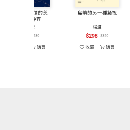
後，都會「飛到」台灣向單樞機請益。陳
5 光啟社時期
代文明的批判
台灣經濟奇蹟的奠
書，是他冒著危險帶到台灣的。讓我印象
6 花蓮教區主教
（紀念版）
基者 尹仲容
感謝天主賜我這樣一位人生導師，不斷地
許倬雲
葉萬安
7 台灣地區主教團主席
生命的深處去。
在屏東潮州，我遇見一位很特別的醫師，
$425
$408
$500
$480
8 高雄教區主教
路。更妙的是，莊醫師並非天主教友，只
9 晉陞樞機
收藏
購買
收藏
購買
回高雄，因為下午四點單樞機在住處開設
10 宗教交談
參加，因此擔任「班長」。
11 中梵邦交
12 生命告別之旅
第三天主日，樞機的行程是到屏東佳冬光
儀。單樞機的下個行程在「山的另一邊」
卷三 心靈奇蹟
「過了這『月光山洞』就是真福山。」單
1 單國璽樞機主教與基督服務團團員談
了！
2 我愛蘭嶼
3 脆弱中的偉大
第二天一早下樓後遇到樞機，拉著他到我
4 我的人生思維歷程