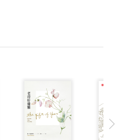
福傳的動力。透過這些慶祝，讓人看到耶
安所做出的一切奉獻。九十年的生命，是
電台編譯。
巧北上至台北市政府社會局演講，便邀我
禮物，變成大眾的禮物。
車站，樞機親自向票務人員劃位，其實樞
稿，那疊小小書稿述說單樞機九十年的生
福的告別》（天下生活）；《毓繡．心中
──聖座萬民福音部秘書長韓大輝總主教
人文風光款款行》、《永恆之城》、《幸
下雜誌）；《用靜默擁抱世界》（遠流出
本料理」。曾「混過黑道」的這位先生
開始，而不是誤解與戰爭的根源，他更和
》（天下文化）；《牆上烽火》（博揚文
司機徐先生載我到高雄主教公署參訪。
村，用自己的生命見證：人的愛心有多
台灣參加姚神父的殯葬彌撒。彌撒後單樞
關於中國的會議，因此他赴羅馬開會前
──馬英九總統