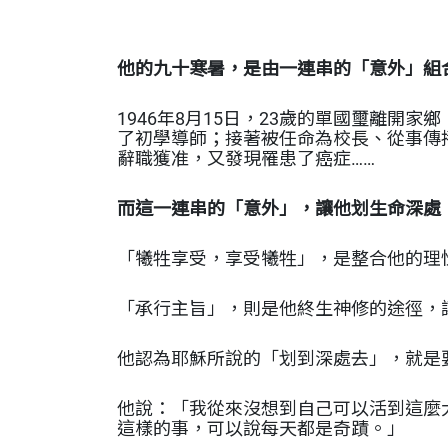
他的九十寒暑，是由一連串的「意外
」組
1946年8月15日，23歲的單國璽離
了初學導師；接著被任命為校長、從事傳
辭職獲准，又發現罹患了癌症……
而這一連串的「意外」，讓他划
生命深處
「犧牲享受，享受犧牲」，是
整合他的理
「承行主旨」，則是他終
生神修的途徑，
他認為耶穌所說的「划到深處
去」，就是
他說：「我從來沒想到自己
可以活到這麼
這樣的事，可以說每天都是奇蹟。」