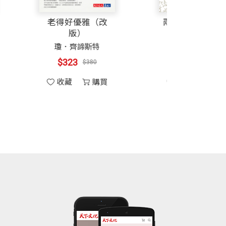
樞機收到從中國大陸來的「第一封」家
自然老師沒教的事
老得好優雅（改
機的手所流露的真情與敬意。
4：課堂沒教的生態
版）
燈，引導大家走向光明，也能勇敢地划向
攝影
施信鋒
瓊．齊諦斯特
餐，然後騎著他的單車在單樞機座車前引
$468
$323
$550
$380
，漸漸有了些轉變。午餐後，我們立刻趕
收藏
購買
收藏
購買
──台灣高鐵董事長歐晉德
經從上期慕道班畢業領洗了，卻樂意繼續
間很長，卻見他從容不迫地舉行完所有禮
得睡著了，醒來卻見單樞機唸著玫瑰經。
鳴聲中呼呼入睡，一覺到天亮。太舒服
遙遠的夢」。這一次我對單樞機的夢有了