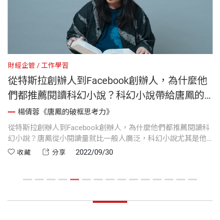
財經企管
工作學習
財
從特斯拉創辦人到Facebook創辦人，為什麼他
們都推薦閱讀科幻小說？科幻小說帶給唐鳳的
啟發
楊倩蓉《唐鳳的破框思考力》
為
從特斯拉創辦人到Facebook創辦人，為什麼他們都推薦閱讀科
回
幻小說？唐鳳從小閱讀量就比一般人廣泛，科幻小說尤其是他
習
年
的最愛，因為，科幻小說是一種思考未來的訓練
事
2022/09/30
收藏
分享
將
家
群