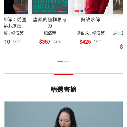
黃日燦傳：從圓
唐鳳的破框思考
吳敏求傳
環邊窮小孩走向
力
併購大師的壯闊
黃日燦
,
楊倩蓉
楊倩蓉
吳敏求
,
楊倩蓉
人生
$510
$357
$425
$600
$420
$500
精選書摘