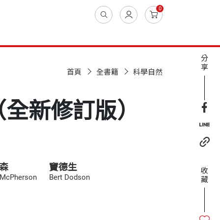
0
分
享
首頁
全書籍
科學自然
（全新修訂版）
森
竇德生
收
 McPherson
Bert Dodson
藏