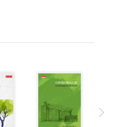
也是微生物學素養促進會（Microbial
，《觀念生物學1、2》以聰明、愉悅的方
物學3、4》正是結晶之一。
同僚共同發現轉移RNA（tRNA），揭
. Watson），1962年諾貝爾生理醫學獎得主
創作了《觀念生物學1、2》（天下文化出
1、2》是治癒生物盲的解藥。這套書能激
合著了多本機械及應用微生物學方面的書。
何畫素描。與霍格蘭聯手創作了《觀念生物
E. Murray），1990年諾貝爾生理醫學獎得主