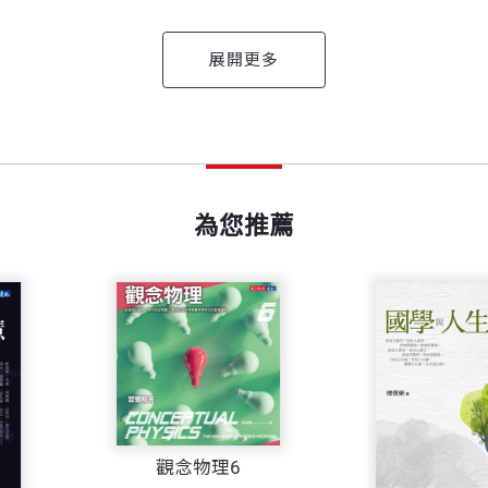
觀念。
的比喻，
然的美麗！
出版日期
2017/06/30
國微生物學會會士、ICAN製片公司的科學節目監製，同時
及生命如何演化成今日瑰麗的各樣形式，一般人所知甚少
xecutive Board）會長，領導各式各樣的科學教育方案，《觀念生
為您推薦
書號
BWS604X
人聯手出擊
。霍格蘭的重要學術成就為：發現胺基酸活化酵素，以及與
——華森（James D
的機制。 退休後，專注於科學寫作與教育。與竇德生聯手
指定教材
出版社
天下文化
、讓人一目了然的圖解，以及幽默的漫畫，《觀念生物學
監製，專精科學與資訊科技，也常擔任這方面的顧問。與人
裝幀
平裝
，每個生命都有共通的東西。
居民——微生物。
觀念物理6
畫。竇德生也在學校開課教授素描與插畫，並著書教人如
——穆雷（Joseph 