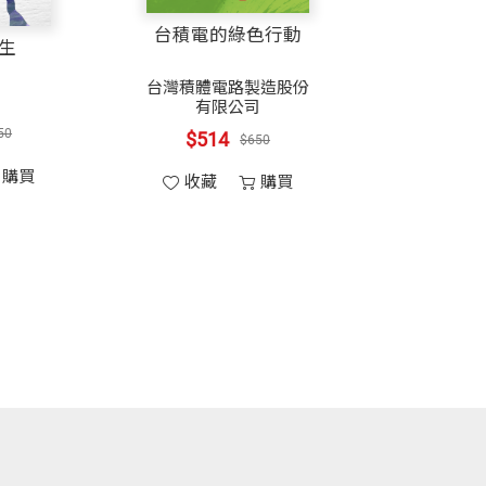
台積電的綠色行動
國學與人生
滿創造力又富啟發性的插圖，更是增色不
台灣積體電路製造股份
傅佩榮
有限公司
$298
$350
$514
$650
》、《婦科診療室》（合譯）（以上皆由天
收藏
購買
（Julian Davis），美國微生物學會前會長
收藏
購買
基因》、《創造通訊世界的電話——貝
性的比喻、以及引人深思的問題，來介紹
selio Schaechter），《有菇為伴》作者