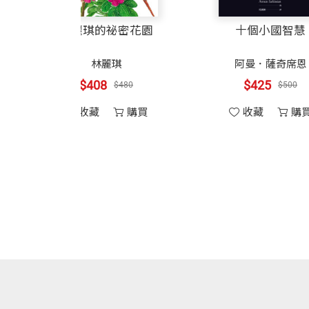
學1、2》（天下文化出版）。
其實，我們能活在這世界上，都多虧了微
前進熱帶雨林
下文化科學人文
林麗琪的祕密花園
李千毅 譯者
微生物是推動碳、氮、氧等物質循環的幕
海洋中的微生物
5周年十大經典套
這真是一套精采的書，用這麼吸引人又容
中興大學植物系畢業，密西根大學生物碩
也是把所有生命連結成複雜網絡所必需的
書
深海溝裡的生命
雷易克
,
李維
,
裴傑
林麗琪
少，連細菌也活靈活現、人模人樣了！每
瑞吉斯
,
戴森
,
霍
$408
大自然的自我療傷
$480
曼
,
威爾森
,
馬古利
譯有《金色雙螺旋》（合譯）、《觀念生物
,
薩根
,
麥克尼爾
,
說它們是地球生物圈的守護神，一點也不
所有生態系的總和
收藏
購買
楊玉齡
,
羅時成
下文化出版）；《愛上細胞》、《病菌殺
這些小傢伙也是所有生物的老祖宗，
$3485
$4100
爾》、《居禮夫人——放射科學的光芒》
當今生物的多樣性，
第二篇 生命的大樹
收藏
購買
能把科學用這麼清楚又有趣的方式介紹給
都是從它們單細胞的祖先那兒一點一滴演
撼動生命的大樹
為《觀念化學4》、《觀念化學5》譯者。
書中的內容。《觀念生物學3、4》真是
繽紛的生命
利用DNA建構生命的大樹
我們的枝條在哪裡？
演化大躍變
向前走，向後走