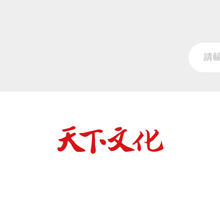
譯後記 看不見的珍藏
圖片來源
《觀念生物學４》
第三篇 危險的朋友，友善的敵人
與微生物同一個屋簷下
當朋友變成敵人
熟悉的敵人
最致命的陌生訪客
護衛我們的領土
如何管制傳染病的爆發
與細菌共跳一曲演化之舞
第四篇 未來的創造者