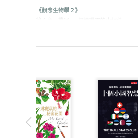
這就是《觀念生物學1、2》要傳達的核心
《觀念生物學２》
書中隨處可見豐富的想像力以及新鮮多汁
第４章 機器——打造機靈的小組件
搭配上精緻、俏皮的插畫。
第５章 回饋——傳訊、感覺與反應
強力推薦
尼達姆 作者
讓我們更加了解生命如何運作，讚嘆大自
第６章 群集——從一到多的繁複過程
波士頓大學暨塔夫茨大學微生物學副教授，美
第７章 演化——創造的生命模式
長久以來，對於可能製造生命的分子，以
Literacy Collaborative’s E
《觀念生物學3、4》
注解
式，揭開了這層面紗。
霍格蘭 作者
．生物學家、畫家、科學作家、媒體傳播
傑出的分子生物學家，美國國家科學院院士
．圖文並茂，帶你探索神祕的微生物世界
《觀念生物學３》
露了如何把DNA攜帶的訊息轉譯為蛋白質
．頂尖高中推薦閱讀書單、大學生物課程
前言一 走一趟小小小世界
版），詠嘆生命世界的驚奇。
前言二 微生物世界的居民
麥克佛森 作者
在遍覽了貫穿生物世界的16種模式之後，
這套書十分出色！充滿了想像力、創造力
科學作家、ICAN製片公司的科技節目
現在，請你踏入鏡中世界，
第一篇 生物圈的守護者
發我們了解，所有的生物是如何息息相關
竇德生 作者
造訪地球上最微小卻最充滿生命力的隱形
人類製造的垃圾問題
才華洋溢的畫家，曾為70多本書繪製插
循環不息的生物圈