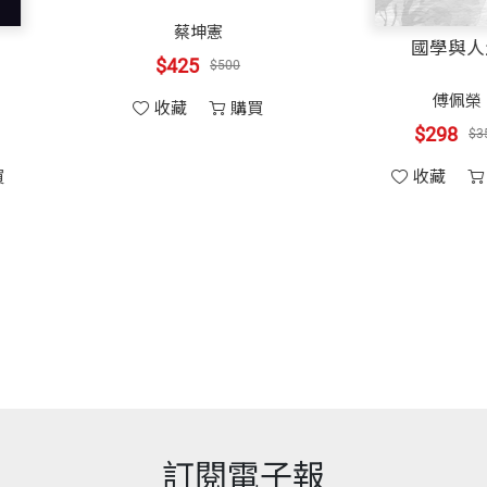
開本
20.5×20.5cm
生物的幫忙。
蔡坤憲
十個小國智慧
後功臣，
$425
$500
易了解的方式，把微生物的奇妙天地呈現出來。搭配了充
士，曾任天下文化資深編輯，現為文字工作者。
「黏膠」。
阿曼．薩奇席恩
印刷規格
彩色
收藏
購買
個人都應該讀讀《觀念生物學3、4》！
$425
$500
學1～4》、《現代化學II》（合譯）、《我數到3ㄛ！
為過！
收藏
購買
——戴維斯
手》、《串連生命的密碼——DNA》、《訂作一個我——
ISBN
4711225316635
、《圖解生物辭典》（以上皆由小天下出版）
大眾，實在相當少見！⋯⋯作者以吸引人的實例、富啟發
化而來的。
頁數
0
一本通往一整座奇妙王國的護照。
——謝克特（Mo
重量
1626
訂閱電子報