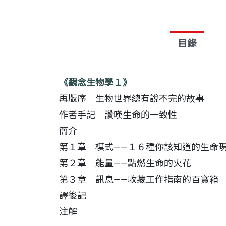
但這些生物的細胞內竟然有共通的「能量
真是不可思議呢！
目錄
生命是一個又一個的迴路，周而復始，循
生命從一到多，由簡到繁，一路悠悠走過漫
《觀念生物學１》
今天的世界充滿物種的多樣性，
再版序 生物世界總有說不完的故事
但演化仍保留著生命起源的蛛絲馬跡，供
作者手記 讚嘆生命的一致性
現在，甩掉枯燥難記的構造名詞，
簡介
拋開「界、門、綱、目、科、屬、種」的
第１章 模式——１６種你該知道的生命
請扭轉你的視野，和我們一起踏上這條貫
第２章 能量——點燃生命的火花
第３章 訊息——收藏工作指南的百寶箱
從最微小的細菌到最複雜的人類，全部被
譯後記
任憑生物世界再怎樣繽紛多樣，全都在這
注解