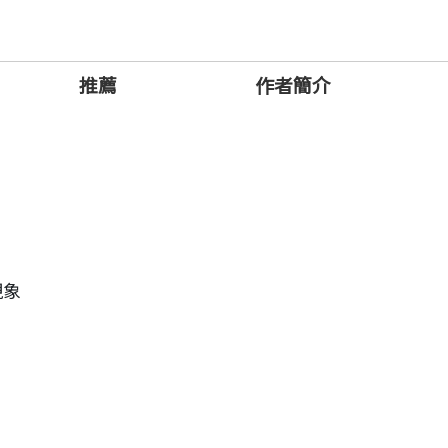
貨幣」，
推薦
作者簡介
環不已。
長的40億年。
人們去探索。
複雜分類，
現象
通生命奧祕的大道。
16種共通的模式貫穿，
些共通模式下一視同仁。