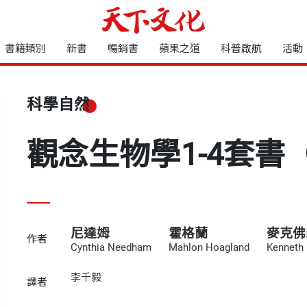
書籍類別
新書
暢銷書
蘋果之道
科普啟航
活動
科學自然
觀念生物學1-4套書
尼達姆
霍格蘭
麥克佛
作者
Cynthia Needham
Mahlon Hoagland
Kenneth
李千毅
譯者