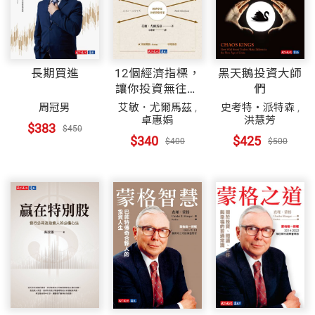
長期買進
12個經濟指標，
黑天鵝投資大師
讓你投資無往不
們
利
周冠男
艾敏．尤爾馬茲
,
史考特・派特森
,
卓惠娟
洪慧芳
$383
$450
$340
$425
$400
$500