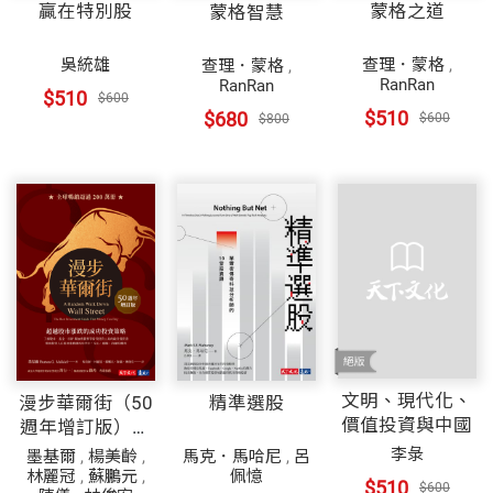
贏在特別股
蒙格之道
蒙格智慧
吳統雄
查理．蒙格
,
查理．蒙格
,
RanRan
RanRan
$510
$600
$510
$680
$600
$800
文明、現代化、
漫步華爾街（50
精準選股
價值投資與中國
週年增訂版）：
超越股市漲跌的
李彔
墨基爾
,
楊美齡
,
馬克．馬哈尼
,
呂
成功投資策略
林麗冠
,
蘇鵬元
,
佩憶
$510
$600