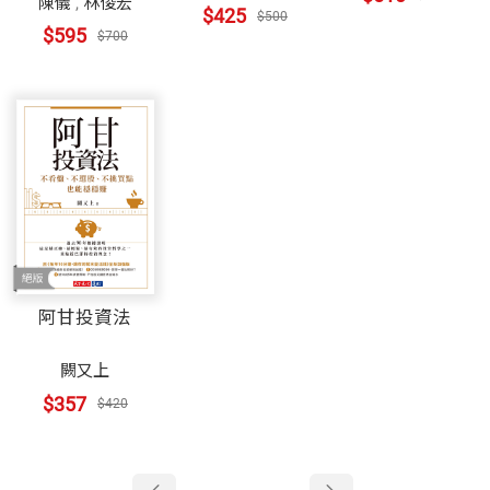
陳儀
,
林俊宏
$425
$500
$595
$700
阿甘投資法
闕又上
$357
$420