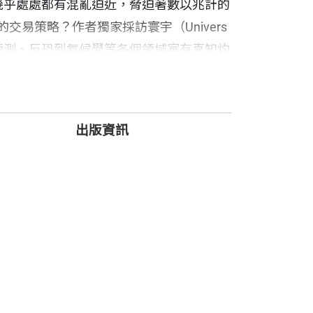
幾乎處處都有混亂迫近，脅迫著數以兆計的
易策略？作者獨家採訪寰宇（Univers
預測、反恐到氣候學等各個領域富有真知灼
出版資訊
holas Taleb）為首，他們相信人類永遠無
年，塔雷伯的長期合作夥伴馬克‧史匹茲納
來的混亂所衝擊，因此賺了數十億美元。
tte）是這群風險預言家中的佼佼者，他是個
ial Crisis Observatory）
並加以防禦的災難。