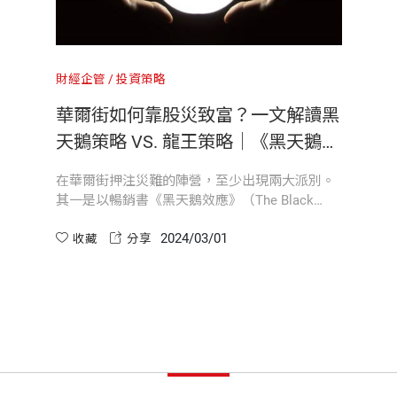
分校MBA。曾任職於Siemens Telecom及Citi
狀況，不知道指數成長的數學有多可怕。機率原理顯而易
裝幀
平裝
一些最耐人尋味的末日富豪剖繪，帶我們探索隨時可能崩
看錯會有損失，但是只要一次金融海嘯，這些放空部位會
不足以遏制危機。艾克曼看到了威脅未來的厄運黑洞：全
思考，這些『混沌之王』究竟是精明、投機、有遠見，還
財經企管
投資策略
出人意料，但並非無中生有，狄迪耶‧索耐特發現最極端
開本
14.8×21cm
自創思維》、《別自個兒用餐》、《別再開會開到死》等
華爾街如何靠股災致富？一文解讀黑
反，黑天鵝認為不可預測），這些事件就是所謂的龍王。
天鵝策略 VS. 龍王策略｜《黑天鵝投
資大師們》
魔鬼永不眠》（The Devil Never Sleeps: Learning to
印刷規格
套色
端事件」賺錢。
在華爾街押注災難的陣營，至少出現兩大派別。
，新冠病毒的爆發構成了全球衛生的緊急狀態。儘管警訊日
其一是以暢銷書《黑天鵝效應》（The Black
hanom Ghebreyesus）說：「現在是講科學的時候
Swan）作者塔雷伯為首，他們相信人類永遠無法
談兩個策略的發展，以及針鋒相對。
險。這種混亂對許多人來說是毀滅性的，但對少數從中獲
2024/03/01
預見大災難的到來。另一個派別是依賴複雜的公
收藏
分享
他的最後一根稻草，是米蘭時裝週。儘管義大利的北部爆
ISBN
9786263556287
式，他們認為迫近的混亂是可偵測的。到底哪一
是如何辦到的。」
口稠密的城市，到處傳播病毒。
派是對的？
主義等各個面向，來談這些極端事件的系統性風險，以及
頁數
384
約避險基金潘興廣場資本管理（Pershing Square Ca
nalytics）首席經濟學家及《金融衝擊與付出代價》（Financial 
重量
518