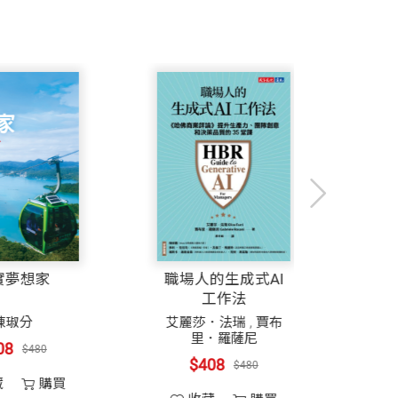
頓（Hilton）的大股東。如果我們無法
重要讀物。」
是另一個定時炸彈。他瀏覽公司的投資組合
道，但這是他的工作。
—
—
安妮塔・拉加萬（Anita Raghavan）
he Billionaire’s Apprentice）作者
力，至少在正常的世界裡是如此。但世界
，沒有人跟他一樣。他發電郵給巴菲特
美國，他將不得不取消波克夏海瑟威公司（Be
建議，只覺得艾克曼是哪根筋不對（巴菲特後
)
篤實夢想家
職場人的生成
病毒的擔憂。沒想到，對方開始咳嗽，艾克
工作法
陳琡分
艾麗莎．法瑞
識到，繼續到潘興廣場的辦公室上班，可
里．羅薩
$408
$480
怪罪病毒，可能會嚇到那些不知道自己面
$408
$48
公室辦公，甚至更久也說不定。
收藏
購買