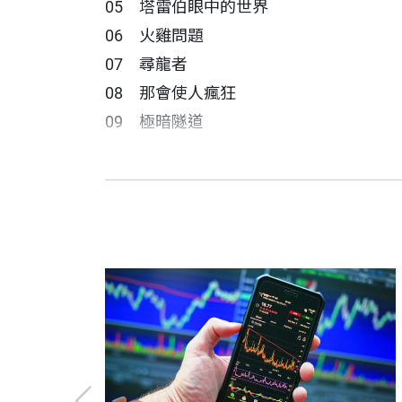
05 塔雷伯眼中的世界
到底哪一派是對的？我們的金融未來（風
06 火雞問題
07 尋龍者
本書內容從新冠疫情破題，談論世界的不
08 那會使人瘋狂
09 極暗隧道
第一部分，簡介黑天鵝策略與龍王策略，並說
第二部 肥尾效應到處在
地獄駕到
【各界讚譽】
史考特・派特森 作者
簡單來說，黑天鵝策略與其他策略不同的
10 夢想與夢魘
擔任記者近20年，主要在紐約、華盛頓和倫
在紐約的隆冬，比爾．艾克曼（Bill Ack
11 閃電崩盤
「這本書是對尖端科技的非凡探索，目的
1. 未來是由具有影響力的重大事件主導
ants），講述數學交易員的崛起，以及他
12 混亂聚落
準備的人來說，這是一本重要讀物。」
財經作家的稱讚。他是商業新聞最高榮譽羅布獎（G
那是2020年1月，一種病毒正在中國境
13 波動性末日
2. 這意味著極端事件通常被低估，因此
sh Air。
16個，之後變成256個，最後變成成千
14 現實世界就是這樣
15 樂透彩券
3. 虧損比賺錢的影響大。如果投資100元
，
《紐約時報》暢銷書
這位身價數十億美元的避險基金經理人，
損的情況。
洪慧芳 譯者
地，他更加擔心。那病毒沒有被封住！許