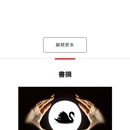
險控管）可能取決於這個答案。
確定性帶來的機會。
明應用黑天鵝策略的避險基金寰宇（Universa）。
地方是，黑天鵝交易策略的前提是：
出版日期
2024/02/22
敦為《華爾街日報》工作。他在2010年撰寫紐約時報暢銷
man）夢見了疾病。
書摘
是了解那些以驚人速度衝擊文明的多重與互連風險。對於
，就算這些重大事件可以預測，也很難預測得到，這種極
們幾乎摧毀金融體系。他的第二本書《暗池》（Dark Po
書號
BCB828
erald Loeb Award）得主，經常在媒體上發表文章，包括
內傳播，以驚人的速度複製及感染民眾，呈指數級擴展——
這是有利可圖的機會，但換個角度來說，一般人也低估自
上萬個。死亡率很高，每100名患者就有2、3人死亡。他
出版社
天下文化
，虧掉50%，就只剩下50元，接下來要賺100％，才能賺
《鯨吞億萬》（Billion Dollar Whale）合著者及「大
開始瘋也似地追蹤這種疾病的消息。當他得知病毒的發源
多感染病毒的人並不知道自己染疫。這些無症狀的帶原者