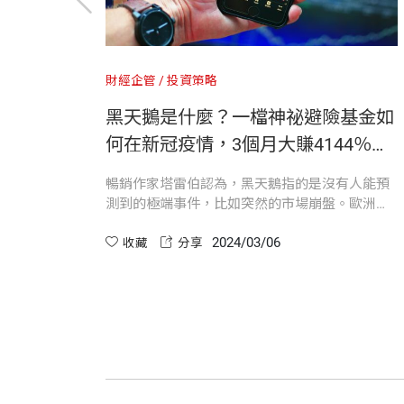
第三部 衡量風險太棘手
台灣大學國際企業學系畢業，美國伊利諾大學香檳
這可能會蔓延到所有地方！多數人不了解
「派特森融合了風險理論、金融學，以及
16 這個文明完蛋了
因此，黑天鵝策略會少量放空，雖然每次
電腦與遊戲軟體的翻譯工作。
的人感染病毒。多數政府採取的措施根本
一般民眾如何安度災難。這本書將讓讀者
17 轉向滅絕
其中有多達一百萬是美國人。
財經企管
投資策略
疑是令人著迷的人物。」
18 破產是永遠的
而龍王策略則是認為，極端事件雖然往往
譯作包括《挺身而進》、《恆毅力》、《
黎巴嫩
黑天鵝是什麼？一檔神祕避險基金如
19 那太遲了
逐漸邁向不穩定的過程（與黑天鵝概念相
這是簡單的數學。
...
何在新冠疫情，3個月大賺4144％｜
20 賭博
《黑天鵝投資大師們》
，美國前國土安全部助理部長及《
21 超越臨界點
這兩個策略有共同的特性，就是透過「極
的前副
暢銷作家塔雷伯認為，黑天鵝指的是沒有人能預
1月30日，世界衛生組織（WTO）宣布
中，對
測到的極端事件，比如突然的市場崩盤。歐洲人
22 盲目飛行
動。WTO的祕書長譚德塞（Tedros Ad
院就讀
一度以為所有的天鵝都是白的，直到他們在澳洲
23 風險的大難題
第二部分以金融海嘯到新冠疫情為背景，
「世界日益動盪不安，隨時都有脫軌的危
2024/03/06
權有一
發現黑天鵝以後才改觀。黑天鵝是一種完全脫離
收藏
分享
憂無慮地跨境旅行，簡直無法置信。壓垮
24 通往末日的台階
常規的東西，違背了所有以前已知的類別與假
的書，了解這些混沌之王是誰，以及他們
那些該死的時尚達人都將飛回世界各地人
設。
第三部分則從氣候災難、網路攻擊、恐怖
謝辭
金發展。
艾克曼心想，完蛋了！病毒已擴散到全世界。他是紐
附註
，穆迪分析公司（Moody's A
行長，也是著名的維權投資者。