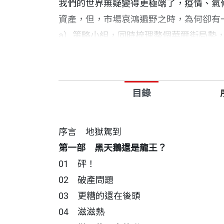
我們的世界無疑變得更極端了，疫情、氣
資產，但，市場哀鴻遍野之時，為何卻有一
a）策略小組，同時梳理整個華爾街局勢
見的觀察家，了解是否真有可能押注在災
在華爾街裡，關注風險，押注災難的陣營
目錄
其一是以暢銷書《黑天鵝效應》（The Blac
法預見大災難的到來；極端事件（即所謂
序言 地獄駕到
格爾（Mark Spitznagel）推出寰
第一部 黑天鵝還是龍王？
01 砰！
另一個派別是依賴複雜的公式，他們認為迫近
02 破產問題
多才多藝的法國數學家，喜歡以逾270公里的時速
03 更糟的還在後頭
向外看時，看到了他所謂的「龍王」（Dra
04 滋滋熱