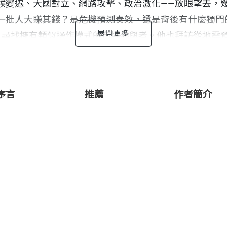
候變遷、大國對立、網路攻擊、政治激化——放眼望去，
批人大賺其錢？是危機預測奏效，還是背後有什麼獨門的交
，尋找擁有類似操作模式的市場參與者。他也拜訪從地震
難上並賭贏。
，至少出現兩大派別。
序言
推薦
作者簡介
k Swan）作者納西姆・尼可拉斯・塔雷伯（Nassim Nic
的黑天鵝）是無可避免的，總是令人措手不及。二○○七
宇避險基金（Universa），以避免投資者遭到市場上突如其
的混亂是可偵測的。狄迪耶・索耐特（Didier Sorne
狂飆重機。索耐特從他位於瑞士蘇黎世的金融危機觀察站（Financ
gon King）——那些不太可能發生、但可預測發生機率