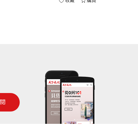
收藏
他開始想辦法避免他的公司及投資者受到這
大舉放空房利美（Fannie Mae）與房
008年的金融危機看起來像在公園裡悠哉散
反映。經濟穩定發展太久了，以至於投資
司組合在一起的指數）。如果債券指數只下
0億美元的垃圾債券買了保險合約，亦即所謂
閱
他只花2600萬美元下這些賭注。就像火災保險