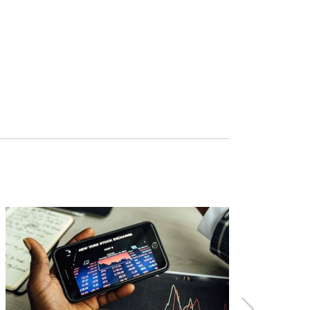
書《撼動華爾街的數學鬼才》（The Qu
想知道接下來會發生什麼，以及該如何做
端事件比大家以為的更具破壞性。
ols）揭開高頻交易如何操縱股市，受到眾多
在CNBC、The Daily Show和Fre
一個病人變成2個，接著變成4個，然後變成
己承擔的風險。
從噩夢中驚醒，渾身冷汗。
——布萊利・霍普（Bradley Hope）
回到100元，而非賺50％，所以要很小心虧
無畏計畫」（Project Brazen）共同創辦人
地武漢在封城以前，已有五百萬人逃離當
，把病毒傳播給他們遇到的幾乎每個人。