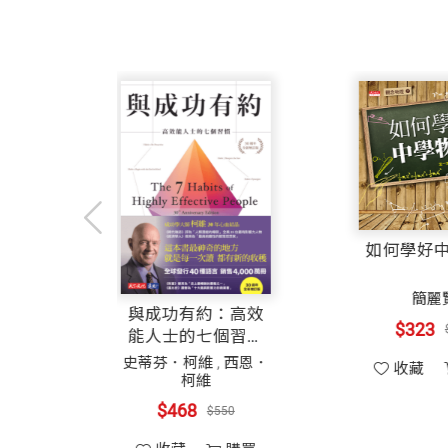
【國內推薦】
他開始認真思考他的公司所持有的數十億美
「這是一部報導豐富的作品，講述一群令
控制住這場疫情，旅館會停業。他也持有很
99啪
「99啪的財經筆記」版主/《動能致
時，看到一個充滿風險的火藥桶，可能會
Jenny
「JC財經觀點」版主
切老
「切老滾雪球」版主
這時出清所有的持股，感覺不對。潘興廣
巨人傑
交易員
再也不正常了，他開始打電話給全球各大
老墨
「老墨的市場觀測站」版主
（Warren Buffett），他一直
阿格力（許凱廸）
財經專家、生技博士
rkshire Hathaway）原定於
周岐原
風傳媒財經中心主任
來在3月中旬取消了波克夏海瑟威的年會
美國金融日記
台灣最熱門的投資科學知
原力心態
與成功有約：高效
麥克風
「麥克風的市場求生手冊」版主
2月初的某天，艾克曼在潘興廣場位於曼
能人士的七個習慣
陳喬泓
成長股達人
（30週年全新增訂
弗雷德里克．佛特
史蒂芬．柯維
,
西恩．
曼慌張地衝出會議室。他開始擔心他個人
版）
柯維
馮震凌
「William Feng 的操盤筆記」版主
$357
$420
能讓員工置身險境。他決定關閉辦公室，
$468
$550
雷浩斯
價值投資者 / 財經作家
臨威脅的員工，所以他說這是短期的災難
收藏
購買