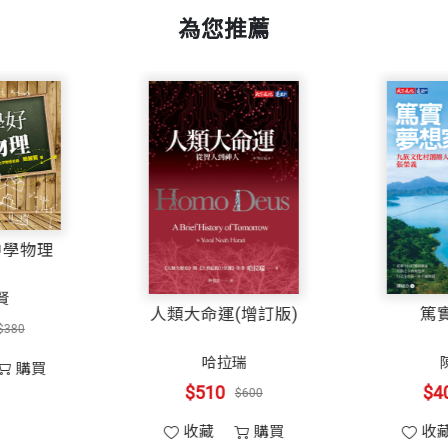
元投資。他應該全部賣掉嗎？全球經濟會崩盤嗎？他是希爾
人著迷的古怪人物。對於有興趣冒險的人來說，這是一本
為您推薦
多墨西哥速食連鎖店奇波雷（Chipotle）的股票，那
富》作者
爆炸。相較於他預見的大規模死亡，這一切都顯得微不足
，《億萬富豪的學徒》（T
場是長期投資者，他相信他投資的那些公司都有根本的實
金融機構的高層，看他們是否也有同樣的擔憂。結果發現
把巴菲特視為價值投資領域的導師，並告訴他，由於疫情即將席捲
五月初舉行的熱鬧年會。但這位無所不知的「奧馬哈先知」聽到那
如何學好中學物理
）。
識平台
簡麗賢
人類大命運(增訂版
$323
$380
哈頓中城的會議室裡開一對一的會議，他向對方說明他對
哈拉瑞
的風險，擔心他年邁的父親可能感染那病毒。他也開始意
收藏
購買
$510
$600
讓每個人在家工作。他沒有把原因推給病毒，擔心他要是
復原測試。私底下，他擔心公司可能整整一年都不會回辦
收藏
購買