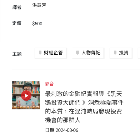
洪慧芳
譯者
定價
$500
財經企管
人物傳記
投資
主題
影音
最刺激的金融紀實報導《黑天
鵝投資大師們 》洞悉極端事件
的本質，在混沌時局發現投資
機會的那群人
日期 2024-03-06