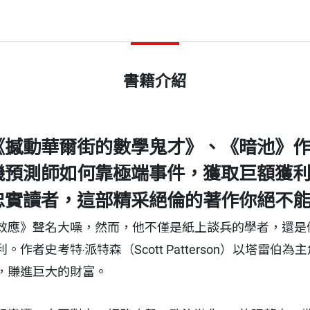
書籍介紹
《撼動華爾街的數學鬼才》、《暗池》
機預測師如何靠極端事件，獲取巨額獲
忠實讀者，這部精采絕倫的著作你絕不
效應》聲名大噪，然而，他不僅是紙上談兵的學者，還是
者史考特‧派特森（Scott Patterson）以塔雷
，賺進巨大的財富。