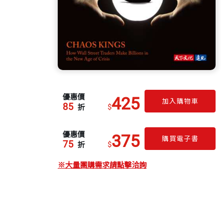
優惠價
425
加入購物車
85
$
折
優惠價
375
購買電子書
75
$
折
※大量團購需求請點擊洽詢