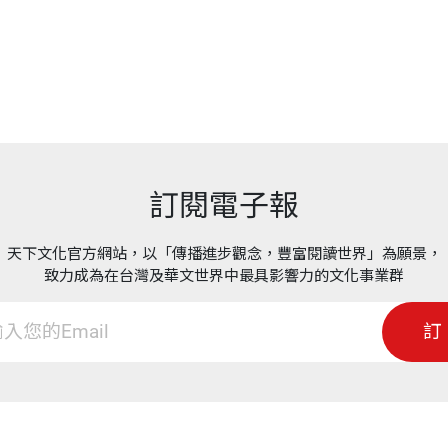
票！》作者
主
這是一場快速蔓延的全球災難。所以，2月23日週日，
做過類似的舉動。在2008年的全球金融危機中，艾克曼因
房市曝險的公司而海撈了一筆。他認為，新冠疫情危機可能讓2
債券市場並沒有反映他所看到的風險，而且是一點也沒有
改變軌跡。
訂閱電子報
做空指數中的債券組合（像道瓊工業指數那樣把30家公
天下文化官方網站，以「傳播進步觀念，豐富閱讀世界」為願景，
數大崩，他可以海撈一票，那是對混亂時局的巨大押注。
致力成為在台灣及華文世界中最具影響力的文化事業群
20億的美國投資級債券、逾200億美元的歐債指數、3
訂
 swaps，CDS）。他還為總計710億美元的公司債買了保險。
的押注就有回報了。