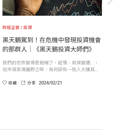
bank，目前為專職譯者，從事書籍、雜誌、
見，病毒會迅速擴散，全球可能會有半數
解的前景，但他也提供了詳細的藍圖，教
賺到原來部位的三倍以上。
球經濟蕭條，世界各地有數百萬人死亡，
是可憎。在派特森生動的敘述中，他們無
財經企管
投資
的風險（及收益）幾乎都是來自可觀察到、
近八十部。
黑天鵝駕到！在危機中發現投資機會
的那群人｜《黑天鵝投資大師們》
—
—
茱莉葉・凱伊姆（Juliette Kayyem）
 Live in an Age of Disasters）作者
我們的世界變得更極端了，疫情、氣候變遷...，
益嚴峻，WTO依然勸各國不要限制差旅移
但市場哀鴻遍野之時，為何卻有一批人大賺其
，而不是散播謠言的時候。」艾克曼看到大家仍無
錢？是危機預測奏效，還是背後有什麼獨門的交
利的人來說，卻是福音。讀這本引人入勝
2024/02/21
易策略？《黑天鵝投資大師們》將層層梳理這個
收藏
分享
發嚴重的疫情，但時裝週依然在2月舉行。
答案。
以預測這些系統性風險進行投資的避險基
—
—
馬克・贊迪（Mark Zandi）
pital Management）的創辦人兼執
Shock and Paying the Price）作者