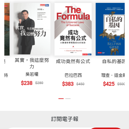
其實，我這麼努
第六次大滅絕
成功竟然有公式
自
力
吳若權
麗莎白．寇伯特
巴拉巴西
理查
$238
$383
$280
$383
$4
$450
$450
訂閱電子報