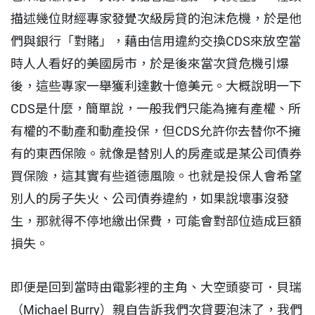
描述幾位財經專家發覺次級房貸的泡沫危機，於是他
們與銀行「對賭」，藉由信用違約交換CDS來放空當
時人人看好的美國房市，於是後來當次貸危機引爆
後，這些專家一舉獲利達數十億美元。大概說明一下
CDS是什麼，簡單說，一般我們只能為擁有產權、所
有權的不動產和動產投保，但CDS允許你去替你不擁
有的東西保險。就像是替別人的房產或是某公司債券
買保險，這其實有些道德風險。也就是投保人會希望
別人的房子失火、公司債券違約，如果說壞事沒發
生，那就得不停地繳出保費，可能會對部位造成巨額
損失。
即便是回到當時由電影裡的主角、大空頭麥可．貝瑞
（Michael Burry）親自告訴我們次貸要泡沫了，我們