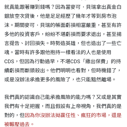
就真能跟著賺到錢嗎？因為當麥可．貝瑞拿出真金白
銀放空次貸後，他是足足經歷了幾年才等到房市泡
沫。期間麥可．貝瑞的帳面虧損相當嚴重，甚至有許
多他的投資客戶，紛紛不堪虧損而要求退出，甚至揚
言提告、討回損失。時勢造英雄，但也造出了一些亡
魂。當時有許多跟他抱持一樣看法的人也是使用
CDS，但因為行動過早，不堪CDS「繳出保費」的持
續虧損而斷頭殺出。他們明明也看對，但時機錯了，
或是沒辦法承擔更多的風險了，也只能黯然離場。
我們真的認識自己能承擔風險的能力嗎？又或是其實
我們有十足把握，而且假設有上帝視角，我們真的是
對的，但
因為你沒辦法拗贏任性、瘋狂的市場，還是
被輾壓過去。