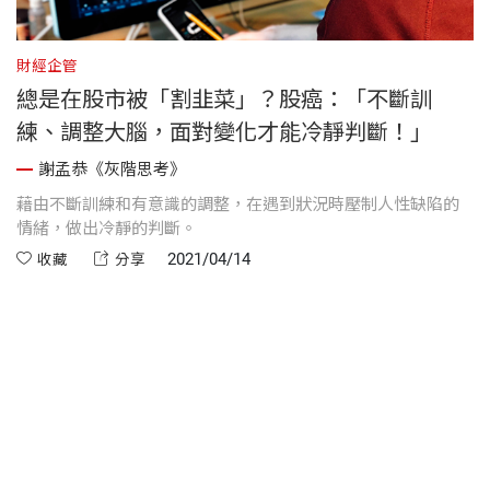
財經企管
財
總是在股市被「割韭菜」？股癌：「不斷訓
練、調整大腦，面對變化才能冷靜判斷！」
謝孟恭《灰階思考》
輕
藉由不斷訓練和有意識的調整，在遇到狀況時壓制人性缺陷的
灰
情緒，做出冷靜的判斷。
自
2021/04/14
收藏
分享