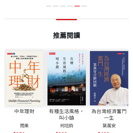
推薦閱讀
中年理財
有種生活風格，
為台灣經濟奮鬥
叫小鎮
一生
雨果
何培鈞
葉萬安