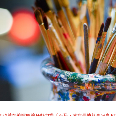
也曾在航運股的狂熱中措手不及，或在長債與高股息 ET