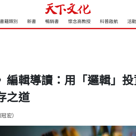
書籍類別
新書
暢銷書
懷念高教授
科普啟航
活
》編輯導讀：用「邏輯」投
存之道
劉冠宏）