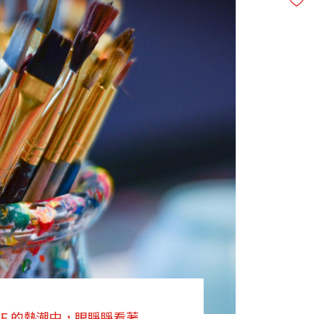
F 的熱潮中，眼睜睜看著