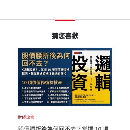
猜您喜歡
財經企管
股價腰折後為何回不去？掌握 10 項