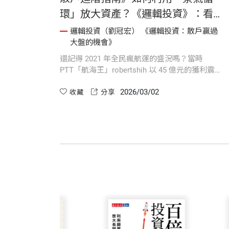
環」放大資產？《邏輯投資》：看懂
「先供不應求、後供過於求」，才不
邏輯投資（劉冠宏） 《邏輯投資：散戶贏過
大盤的機會》
會買在循環頂點
還記得 2021 年全民瘋航運的盛況嗎？當時
PTT「航海王」robertshih 以 45 億元的獲利震撼
投資圈。許多人認為那是運氣，但邏輯投資將揭
2026/03/02
露這背後嚴密的「景氣循環」邏輯。帶你了解什
收藏
分享
麼是造成產能大起大落的「長鞭效應」，以及如
何分辨庫存與設備投資循環。