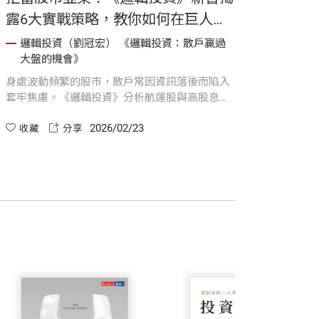
露6大實戰策略，教你如何在巨人的
戰場活下來
邏輯投資（劉冠宏） 《邏輯投資：散戶贏過
大盤的機會》
身處波動頻繁的股市，散戶常因資訊落後而陷入
套牢焦慮。《邏輯投資》分析航運股與高股息
ETF 的投資盲點，教你如何發揮散戶優勢，透過
2026/02/23
價值修復、理解商業模式等六大策略，避開法人
收藏
分享
戰場，建立一套能超越大盤的投資邏輯，找回理
財主動權。