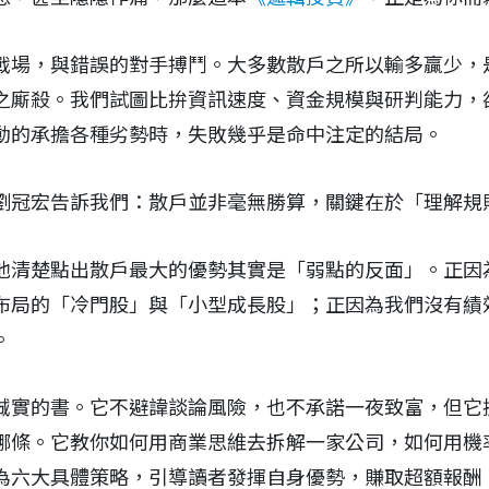
戰場，與錯誤的對手搏鬥。大多數散戶之所以輸多贏少，
之廝殺。我們試圖比拚資訊速度、資金規模與研判能力，
動的承擔各種劣勢時，失敗幾乎是命中注定的結局。
劉冠宏告訴我們：散戶並非毫無勝算，關鍵在於「理解規
他清楚點出散戶最大的優勢其實是「弱點的反面」。正因
布局的「冷門股」與「小型成長股」；正因為我們沒有績
。
誠實的書。它不避諱談論風險，也不承諾一夜致富，但它
哪條。它教你如何用商業思維去拆解一家公司，如何用機
為六大具體策略，引導讀者發揮自身優勢，賺取超額報酬