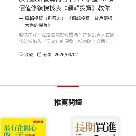
價值修復檢核表《邏輯投資》教你看
透結構性衰退的真相
邏輯投資（劉冠宏） 《邏輯投資：散戶贏過
大盤的機會》
股價跌深一定是進場好時機嗎？許多投資人在操
作時常陷入「便宜」的假象，卻忽略了公司可能
已掉入結構性衰退的「價值陷阱」。《邏輯投
2026/03/02
資》將深入剖析如何分辨公司是處於暫時性的挫
收藏
分享
折，還是不可逆的價值毀損。透過 10 項價值修
復檢核表與 3 大根本問題，幫助你不再盲目加碼
攤平，而是能在市場悲觀時，精準尋得真正的修
復契機
推薦閱讀