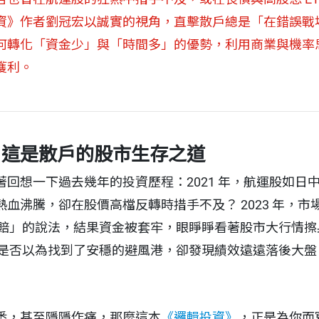
資》作者劉冠宏以誠實的視角，直擊散戶總是「在錯誤戰
何轉化「資金少」與「時間多」的優勢，利用商業與機率
獲利。
：這是散戶的股市生存之道
回想一下過去幾年的投資歷程：2021 年，航運股如日
血沸騰，卻在股價高檔反轉時措手不及？ 2023 年，
賺不賠」的說法，結果資金被套牢，眼睜睜看著股市大行情擦身而
，你是否以為找到了安穩的避風港，卻發現績效遠遠落後大
悉，甚至隱隱作痛，那麼這本
《邏輯投資》
，正是為你而