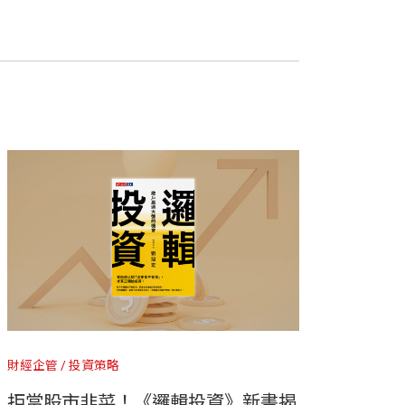
財經企管
投資策略
拒當股市韭菜！《邏輯投資》新書揭