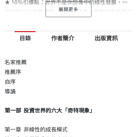
★ 10％引爆點：世界不是你想像中的線性發展，一
旦超過10％的臨界點，思想、訊息、商機就會快速引
爆。
★ 財富並非常態分布：別再幻想人人生而平等，實驗
目錄
作者簡介
出版資訊
告訴我們，財富天生就會聚集到少數人身上。
★ 網路領域的蝴蝶效應：無所不連的網路會放大一
切，一次錯誤的投資決策可能就會拖垮你一輩子的投
名家推薦
資心血。
推薦序
★ 連續性是假象：文明會中斷、市場會崩盤，投資的
自序
路上你總會遇到黑天鵝事件。
導讀
投資不能只懂數字、看線型。股神巴菲特的傳奇合夥
第一部 投資世界的六大「奇特現象」
人查理．蒙格曾說自己擁有跨學科的多元思考模型來
應對投資世界，面對當前百年未有之大變局，你必須
第一章 非線性的成長模式