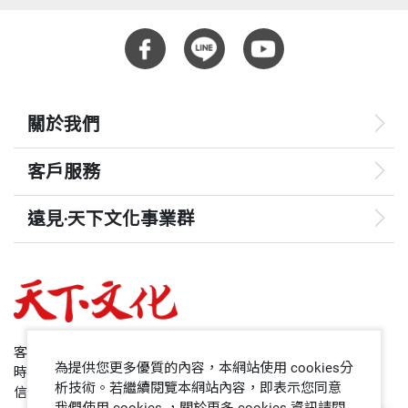
田軒╱清華大學五道口金融學院副院長、清華大學國
家金融研究院院長
泰德．賽德斯╱美國避險基金Protégé Partners創辦
人
關於我們
客戶服務
遠見‧天下文化事業群
遠見
哈佛商業評論
50+
客服專線：+886 2 2662-0012
為提供您更多優質的內容，本網站使用 cookies分
時間：週一~週五9:00~12:30;13:30~17:00
領導影響力學院
析技術。若繼續閱覽本網站內容，即表示您同意
信箱：service@cwgv.com.tw