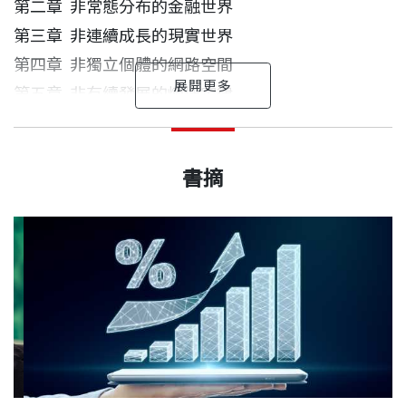
擁有更多元的思維模式才能做好準備！
第二章 非常態分布的金融世界
第三章 非連續成長的現實世界
財富是對知識的補償，而投資就是認知能力的變現。
第四章 非獨立個體的網路空間
掌握投資的底層邏輯，才能創造不畏市場衝擊的投資
第五章 非有續發展的熵增定律
勝率！
第六章 非理性的人類社會
陳超 作者
出版日期
2025/02/27
經濟學博士、研究員、研究生導師。清華大學五道口
本書集結作者二十多年的經濟洞察與投資管理經驗，
書摘
第二部 多元化的思維模式
金融學院業界導師，講授該院金融EMBA全球財富管
從投資領域的「奇特現象」出發，潛心研究巴菲特、
書號
BCB862
理課程。先後從事國際金融研究、金融體制改革、主
蒙格、史雲生、達利歐這些市場先行者為何能獲得非
第七章 歷史思維
權基金資產配置、公開市場投資、私募股權投資及投
凡的長期成功，並從機構投資人的角度探討主權基
第八章 週期思維
資研究等工作。曾出版《誰在管理國家財富？》、
金、退休基金如何能在混沌的複雜市場當中立於不敗
第九章 長期思維
出版社
天下文化
《經濟波動與資產配置》等經濟金融專著多部。
之地。
第十章 網路思維
第十一章 心理學思維
從基礎到專業，帶出完整的投資觀念與實用的實戰工
裝幀
平裝
第十二章 價值思維
具、歸納出投資人可行的投資操作法則，讓你擁有最