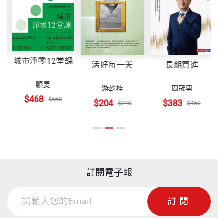
★ 價值思維：巴菲特的股權思維、安全邊際、市場先
第二十二章 資產配置的歷史演進
生與能力圈理論，正是價值思維的四大展現
第二十三章 資產成長的引擎—股權投資
★ 需求思維：優秀的企業滿足消費者需求，卓越的企
第二十四章 抗通膨、通縮的資產配置策略
業創造消費者需求。
第二十五章 分散風險的好選擇—避險基金
城市淨零12堂課
活好每一天
長期買進
第二十六章 機構投資人的資產配置
顧旻
游乾桂
周冠男
名家推薦
第二十七章 多週期的資產配置策略
$468
$550
$204
$383
$240
$450
第二十八章 十大股權投資思維
周冠男╱政大財管系特聘教授兼商學院副院長
樓繼偉╱中國投資前董事長
參考文獻
羅振宇╱得到App創辦人
吳曉靈╱中國人民銀行前副行長
訂閱電子報
黃奇輔╱麻省理工學院前講座教授
馬松╱耶魯大學管理學院金融學教授
訂閱
陳武志╱香港大學香港人文社會研究所所長