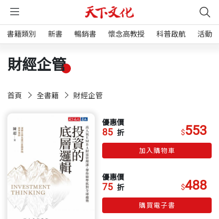
書籍類別
新書
暢銷書
懷念高教授
科普啟航
活動
財經企管
首頁
全書籍
財經企管
優惠價
553
85
$
折
加入購物車
優惠價
488
75
$
折
購買電子書