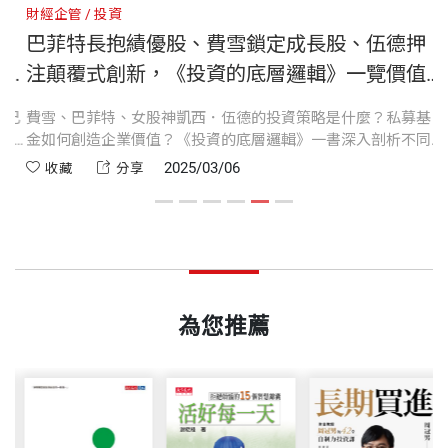
第十三章 需求思維
財經企管
投資
財
前瞻、最多元的投資視野，在複雜的投資世界裡無往
巴菲特長抱績優股、費雪鎖定成長股、伍德押
開本
14.8×21cm
不利。
第三部 投資世界的總體典範轉移
｜
注顛覆式創新，《投資的底層邏輯》一覽價值
投資的大師心法！
已
費雪、巴菲特、女股神凱西．伍德的投資策略是什麼？私募基
清
七種投資人必須掌握的思維模式：
第十四章 大國興衰的週期大變局
印刷規格
黑白
即
金如何創造企業價值？《投資的底層邏輯》一書深入剖析不同
邏
第十五章 全球財富分配的週期轉折
更
投資大師的策略，和其背後的投資思維。隨著時代變遷與科技
邏
2025/03/06
收藏
分享
進步，價值投資的核心理念始終未變，卻在不斷吸收新內涵，
類
★ 歷史思維：孫正義的時光機理論，讓他可以超前發
第十六章 全球貨幣金融週期的轉換
這正是價值思維歷久彌新的關鍵。
有
ISBN
9786264171625
掘投資機會
第十七章 全球人口週期的變局
整
★ 週期思維：掌握週期震盪，就能提前預知經濟走勢
第十八章 全球價值鏈重組的週期變革
★ 長期思維：持有基金短於三個月，90％會虧損；
第十九章 全球能源週期與能源轉型
頁數
560
持有超過一年，90％會獲利
第二十章 技術創新週期的新起點
為您推薦
★ 網路思維：透過五種網路思維，判斷某事件的市場
第二十一章 數位化變革的新週期
影響，有利投資決策
重量
641
★ 心理學思維：認識群體的非理性特徵，了解市場為
第四部 投資管理的多元架構
何沒有效率