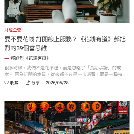
財經企管
要不要花錢 訂閱線上服務？《花錢有道》郝旭
烈的39個富思維
郝旭烈《花錢有道》
很多時候，我們不是花不起，而是忽略了「長期承諾」的成
本。 因為訂閱的本質，從來都不只是一次消費，而是一種持續
付費的習慣。如果沒有真正使用，再便宜的訂閱，都是浪費。
2026/05/28
收藏
分享
所以，比起在乎單次價格划不划算，更重要的是定期檢視：這
些花出去的錢，是否真的持續為自己創造價值。