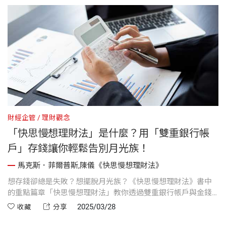
財經企管
理財觀念
「快思慢想理財法」是什麼？用「雙重銀行帳
戶」存錢讓你輕鬆告別月光族！
馬克斯．菲爾普斯,陳儀《快思慢想理財法》
想存錢卻總是失敗？想擺脫月光族？《快思慢想理財法》書中
的重點篇章「快思慢想理財法」教你透過雙重銀行帳戶與金錢
摩擦原則，遠離衝動消費，重新掌控財務，這套方法不僅能讓
2025/03/28
收藏
分享
收入與支出分離，也能減少無腦刷卡的習慣。