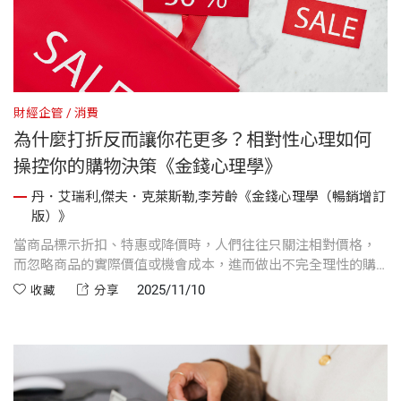
財經企管
消費
為什麼打折反而讓你花更多？相對性心理如何
操控你的購物決策《金錢心理學》
丹．艾瑞利,傑夫．克萊斯勒,李芳齡《金錢心理學（暢銷增訂
版）》
當商品標示折扣、特惠或降價時，人們往往只關注相對價格，
而忽略商品的實際價值或機會成本，進而做出不完全理性的購
買決定。傑西潘尼百貨曾嘗試以「公正定價」取代折扣策略，
2025/11/10
收藏
分享
但顧客習慣了折扣帶來的心理滿足，導致公司虧損，最終又回
到傳統促銷模式。這說明，金錢決策往往不只是理性計算，更
深受心理因素左右。