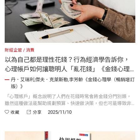
財經企管
消費
以為自己都是理性花錢？行為經濟學告訴你，
心理帳戶如何讓聰明人「亂花錢」《金錢心理
學》
丹．艾瑞利,傑夫．克萊斯勒,李芳齡《金錢心理學（暢銷增訂
版）》
「心理帳戶」概念說明了人們在花錢時常會將金錢分門別類，
雖然這種做法能幫助規劃預算、快速做決策，但也可能導致非
理性的消費行為。從珍‧馬丁的家庭理財例子，到看戲票、旅行
2025/11/10
收藏
分享
與拉斯維加斯賭錢的情境，心理帳戶讓我們將同樣價值的金錢
視為不同用途，影響支出判斷與行為。這種思維偏差讓我們誤
以為自己在理智花錢，實際上卻容易陷入金錢陷阱。