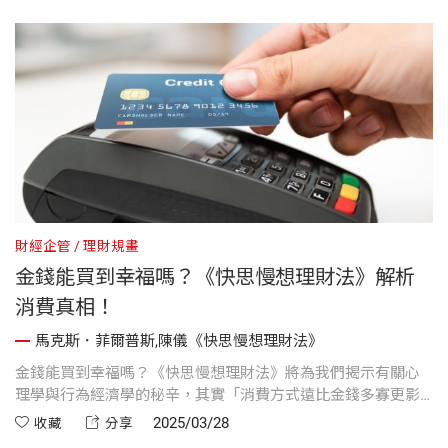
財經企管
理財規畫
金錢能買到幸福嗎？《快思慢想理財法》解析
消費真相！
馬克斯．菲爾普斯,陳儀《快思慢想理財法》
金錢能買到幸福嗎？《快思慢想理財法》將為我們揭示有關心
理學與行為經濟學的秘辛，其實「消費方式遠比金錢多寡更影
響快樂感」。金錢煩惱會導致你分心，無法好好享受現有的生
2025/03/28
收藏
分享
活，所以，你需要建立一套系統，以便建立信心、不再煩惱。