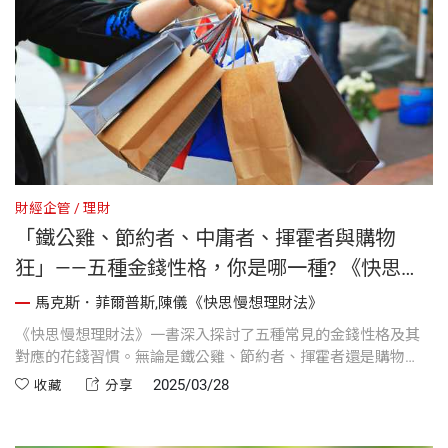
財經企管
理財
「鐵公雞、節約者、中庸者、揮霍者與購物
狂」——五種金錢性格，你是哪一種? 《快思慢
想理財法》
馬克斯．菲爾普斯,陳儀《快思慢想理財法》
《快思慢想理財法》一書深入探討了五種常見的金錢性格及其
對應的花錢習慣。無論是鐵公雞、節約者、揮霍者還是購物
狂，這些性格都能從快思慢想的理財方法中受益，方法各異，
2025/03/28
收藏
分享
但最終目標一致：少花一點，多存一點，讓你擺脫金錢焦慮，
輕鬆理財。