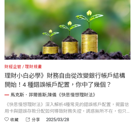
財經企管
理財規畫
理財小白必學》財務自由從改變銀行帳戶結構
開始！4 種錯誤帳戶配置，你中了幾個？
馬克斯．菲爾普斯,陳儀《快思慢想理財法》
《快思慢想理財法》深入解析4種常見的錯誤帳戶配置，揭露信
用卡與錯誤存款分配如何導致財務失控，誘惑無所不在，但只
要你了解自己的消費模式，就能看清過去的理財盲點，進而擬
2025/03/28
收藏
分享
定有效計畫，徹底改善財務狀況。