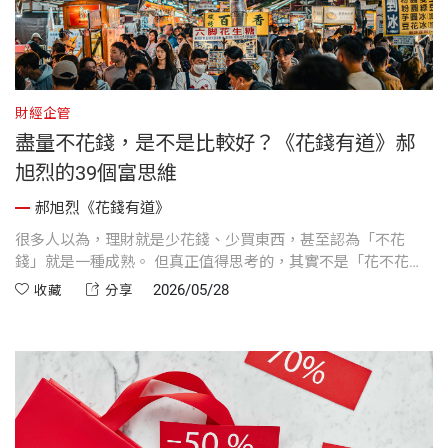
財經企管
盡量不花錢，是不是比較好？《花錢有道》郝
旭烈的39個富思維
郝旭烈《花錢有道》
很多人以為，理財就是少花錢、少買東西，甚至認為「不花
錢」就是一種成熟。 但真正值得思考的，其實不是「花不花
錢」，而是你為什麼不花錢。
2026/05/28
收藏
分享