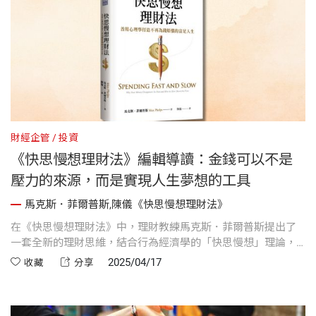
財經企管
投資
《快思慢想理財法》編輯導讀：金錢可以不是
壓力的來源，而是實現人生夢想的工具
馬克斯．菲爾普斯,陳儀《快思慢想理財法》
在《快思慢想理財法》中，理財教練馬克斯．菲爾普斯提出了
一套全新的理財思維，結合行為經濟學的「快思慢想」理論，
幫助你擺脫衝動消費與不理智決策。他建議透過設立多個帳
2025/04/17
收藏
分享
戶、調整支出方式等方法，讓你更有策略地管理金錢，減少財
務壓力，達成財務目標。