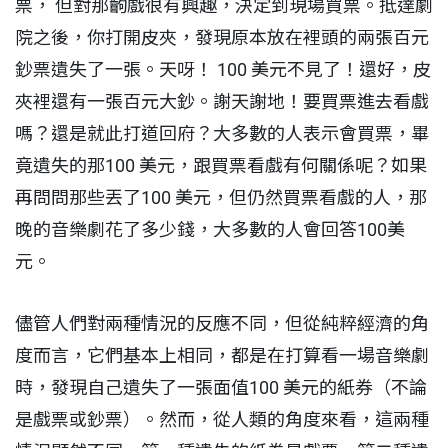
票， 但對那齣戲很有興趣，決定到現場買票。抵達劇
院之後，你打開皮夾，發現原本放在裡頭的兩張百元
鈔票遺失了一張。天呀！ 100 美元不見了！還好，皮
夾裡還有一張百元大鈔。謝天謝地！要買票進去看戲
嗎？還是就此打道回府？大多數的人表示會買票，畢
竟遺失的那100 美元，跟買票看戲有何關係呢？如果
再問問那些丟了100 美元，但仍然買票看戲的人，那
晚的音樂劇花了多少錢，大多數的人會回答100美
元。
儘管人們對兩種情況的反應不同，但從純粹經濟的角
度而言，它們基本上相同，都是在打算看一場音樂劇
時，發現自己遺失了一張面值100 美元的紙券（不論
是戲票或鈔票）。然而，從人類的角度來看，這兩種