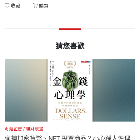
收藏
購買
猜您喜歡
財經企管
理財規畫
財
瘋搶加密貨幣、NFT 投資商品？小心踩人性理