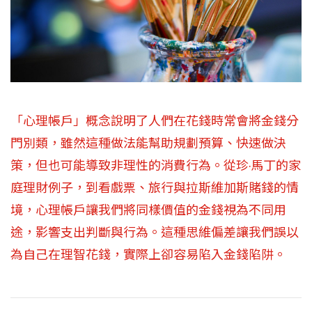
「心理帳戶」概念說明了人們在花錢時常會將金錢分
門別類，雖然這種做法能幫助規劃預算、快速做決
策，但也可能導致非理性的消費行為。從珍‧馬丁的家
庭理財例子，到看戲票、旅行與拉斯維加斯賭錢的情
境，心理帳戶讓我們將同樣價值的金錢視為不同用
途，影響支出判斷與行為。這種思維偏差讓我們誤以
為自己在理智花錢，實際上卻容易陷入金錢陷阱。