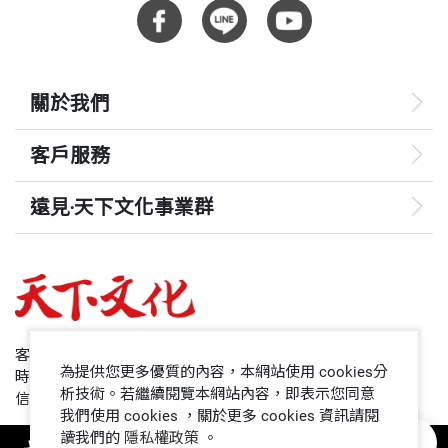
關於我們
客戶服務
遠見‧天下文化事業群
遠見
哈佛商業評論
50+
客服專線：+886 2 2662-0012
為提供您更多優質的內容，本網站使用 cookies分
時間：週一~週五9:00~12:30;13:30~17:00
領導影響力學院
析技術。若繼續閱覽本網站內容，即表示您同意
信箱：service@cwgv.com.tw
我們使用 cookies ，關於更多 cookies 資訊請閱
讀我們的
隱私權政策
。
1號課堂