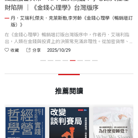
財陷阱 ｜《金錢心理學》台灣版序
訂
丹．艾瑞利,傑夫．克萊斯勒,李芳齡《金錢心理學（暢銷增訂
版）》
丹
。
在《金錢心理學》暢銷增訂版台灣版序中，作者丹．艾瑞利指
心
讓
出，人類在金錢與投資上的決策常充滿非理性。從加密貨幣、
些
金
比特幣到NFT投資熱潮，許多人即使屢次蒙受損失，仍容易重蹈
2025/10/29
收藏
分享
消
覆轍，凸顯心智容易受情緒、從眾心理與幻想未來的影響。他
與
以「古典瑞士刀」比喻人類心智，說明我們的決策工具是在遠
古進化而來，雖靈活多用，卻不適應現代複雜金融與理財環
境。這篇序文希望幫助讀者理解理財錯誤背後的心理原因，並
找到更理性的財務決策方式。
推薦閱讀