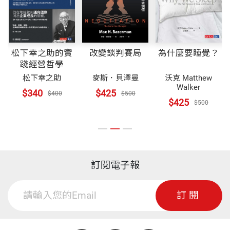
松下幸之助的實
改變談判賽局
為什麼要睡覺？
踐經營哲學
松下幸之助
麥斯．貝澤曼
沃克 Matthew
Walker
$340
$425
$400
$500
$425
$500
訂閱電子報
訂閱