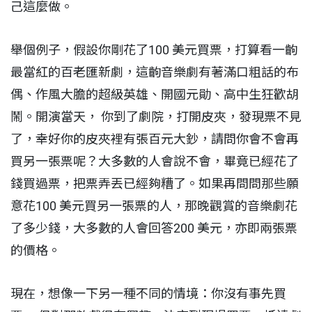
己這麼做。
舉個例子，假設你剛花了100 美元買票，打算看一齣
最當紅的百老匯新劇，這齣音樂劇有著滿口粗話的布
偶、作風大膽的超級英雄、開國元勛、高中生狂歡胡
鬧。開演當天， 你到了劇院，打開皮夾，發現票不見
了，幸好你的皮夾裡有張百元大鈔，請問你會不會再
買另一張票呢？大多數的人會說不會，畢竟已經花了
錢買過票，把票弄丟已經夠糟了。如果再問問那些願
意花100 美元買另一張票的人，那晚觀賞的音樂劇花
了多少錢，大多數的人會回答200 美元，亦即兩張票
的價格。
現在，想像一下另一種不同的情境：你沒有事先買