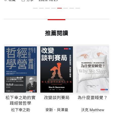
錢
覆轍，凸顯心智容易受情緒、從眾心理與幻想未來的影響。他
誤
以「古典瑞士刀」比喻人類心智，說明我們的決策工具是在遠
古進化而來，雖靈活多用，卻不適應現代複雜金融與理財環
境。這篇序文希望幫助讀者理解理財錯誤背後的心理原因，並
找到更理性的財務決策方式。
推薦閱讀
松下幸之助的實
改變談判賽局
為什麼要睡覺？
踐經營哲學
松下幸之助
麥斯．貝澤曼
沃克 Matthew