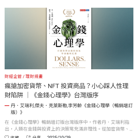
財經企管
理財規畫
財
瘋搶加密貨幣、NFT 投資商品？小心踩人性理
財陷阱 ｜《金錢心理學》台灣版序
訂
丹．艾瑞利,傑夫．克萊斯勒,李芳齡《金錢心理學（暢銷增訂
版）》
丹
，
在《金錢心理學》暢銷增訂版台灣版序中，作者丹．艾瑞利指
心
非
出，人類在金錢與投資上的決策常充滿非理性。從加密貨幣、
些
行
比特幣到NFT投資熱潮，許多人即使屢次蒙受損失，仍容易重蹈
2025/10/29
收藏
分享