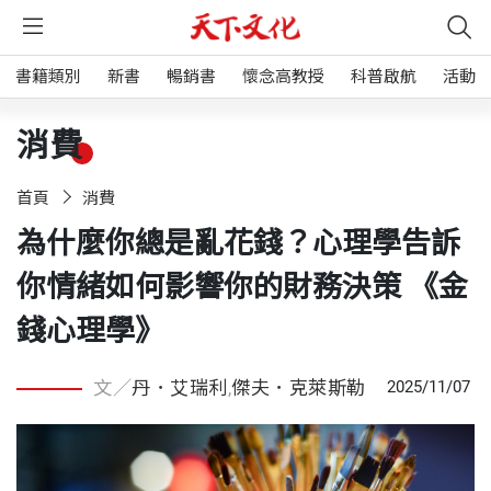
書籍類別
新書
暢銷書
懷念高教授
科普啟航
活動
消費
首頁
消費
為什麼你總是亂花錢？心理學告訴
你情緒如何影響你的財務決策 《金
錢心理學》
文／
丹．艾瑞利
,
傑夫．克萊斯勒
2025/11/07