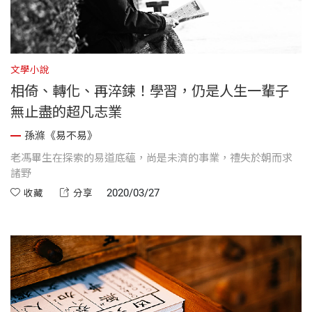
文學小說
相倚、轉化、再淬鍊！學習，仍是人生一輩子
無止盡的超凡志業
孫滌《易不易》
老馮畢生在探索的易道底蘊，尚是未濟的事業，禮失於朝而求
諸野
2020/03/27
收藏
分享