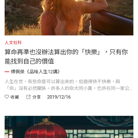
人文社科
算命再準也沒辦法算出你的「快樂」，只有你
能找到自己的價值
傅佩榮《品味人生12講》
人生在世，有些命是可以算出來的，但過得快不快樂，與
「命」沒有必然關係。許多人的命大同小異，也許在同一家公
司工作，有類似的發展，卻不見得有同樣快樂的品質。快樂是
2019/12/16
收藏
分享
人生重要的目標，該怎麼達到？