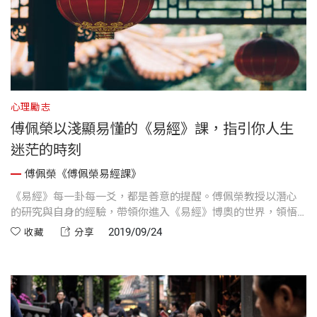
心理勵志
傅佩榮以淺顯易懂的《易經》課，指引你人生
迷茫的時刻
傅佩榮《傅佩榮易經課》
《易經》每一卦每一爻，都是善意的提醒。傅佩榮教授以潛心
的研究與自身的經驗，帶領你進入《易經》博奧的世界，領悟
天道無吉凶、否極總會泰來，自然日日是好日。
2019/09/24
收藏
分享