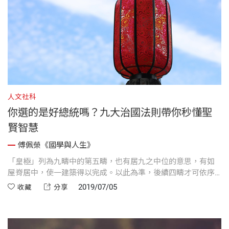
人文社科
你選的是好總統嗎？九大治國法則帶你秒懂聖
賢智慧
傅佩榮《國學與人生》
「皇極」列為九疇中的第五疇，也有居九之中位的意思，有如
屋脊居中，使一建築得以完成。以此為準，後續四疇才可依序
展開。
2019/07/05
收藏
分享