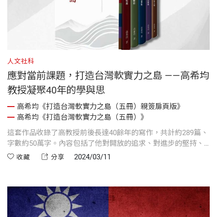
人文社科
應對當前課題，打造台灣軟實力之島 ——高希均
教授凝聚40年的學與思
高希均《打造台灣軟實力之島（五冊）親簽扉頁版》
高希均《打造台灣軟實力之島（五冊）》
這套作品收錄了高教授前後長達40餘年的寫作，共計約289篇、
字數約50萬字。內容包括了他對開放的追求、對進步的堅持、
對文明的嚮往、對和平的迫切，以及對學習的鼓吹，盼藉此提
2024/03/11
收藏
分享
供站在「和平vs.戰爭」十字路口的讀者，更多元的思考角度。