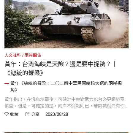
人文社科
兩岸關係
黃年：台灣海峽是天險？還是甕中捉鱉？｜
《總統的脊梁》
黃年《總統的脊梁：二○二四中華民國總統大選的兩岸視
角》
黃年指出，在俄烏示範後，可確定中共對武力犯台必更趨猶豫
慎重。但是，可確定的是，兩岸不開戰則已，若開戰就只有你
死我活。一旦開戰，台灣就必須預定終戰指導。此戰是要實現
2023/08/28
收藏
分享
台獨嗎？如果不能，為何要因台獨引戰？此戰是要捍衛中華民
國嗎？那麼何必玩弄台獨到引戰地步？此戰會不會使台獨與中
華民國兩頭落空？