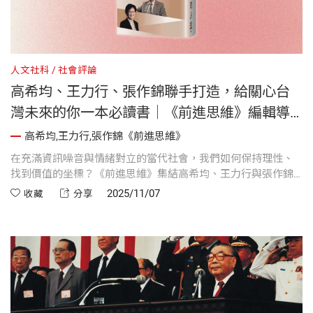
人文社科
社會評論
高希均、王力行、張作錦聯手打造，給關心台
灣未來的你一本必讀書｜《前進思維》編輯導
讀
高希均,王力行,張作錦《前進思維》
在充滿資訊噪音與情緒對立的當代社會，我們如何保持理性、
找到價值的坐標？《前進思維》集結高希均、王力行與張作錦
三位橫跨經濟、教育、媒體與國際觀察的作者，以九大章節、
2025/11/07
收藏
分享
四大主軸，深入探討制度、教育、人文與全球化下的台灣處
境。