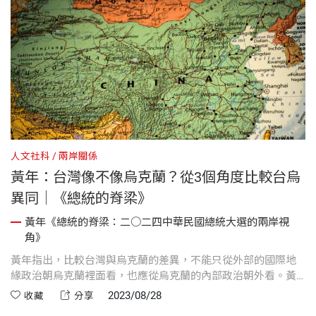
人文社科
兩岸關係
黃年：台灣像不像烏克蘭？從3個角度比較台烏
異同｜《總統的脊梁》
黃年《總統的脊梁：二○二四中華民國總統大選的兩岸視
角》
黃年指出，比較台灣與烏克蘭的差異，不能只從外部的國際地
緣政治朝烏克蘭裡面看，也應從烏克蘭的內部政治朝外看。黃
年從3個角度，比較台烏異同。
2023/08/28
收藏
分享