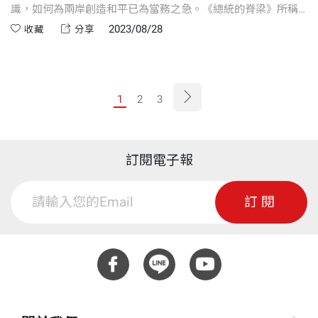
識，如何為兩岸創造和平已為當務之急。《總統的脊梁》所稱
「台灣應在兩岸關係中規劃出自己的道路」，是黃年先生對國
2023/08/28
收藏
分享
人與所有總統候選人的殷殷期許。值得慶幸的是，黃年先生已
在《總統的脊梁》中為兩岸和平撥雲指路。
1
2
3
訂閱電子報
訂閱