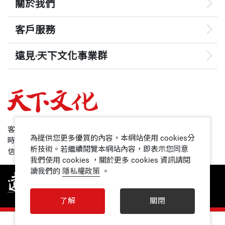
關於我們
客戶服務
遠見‧天下文化事業群
遠見
哈佛商業評論
50+
客服專線：+886 2 2662-0012
為提供您更多優質的內容，本網站使用 cookies分
時間：週一~週五9:00~12:30;13:30~17:00
領導影響力學院
析技術。若繼續閱覽本網站內容，即表示您同意
信箱：service@cwgv.com.tw
我們使用 cookies ，關於更多 cookies 資訊請閱
讀我們的
隱私權政策
。
1號課堂
未來親子
了解
關閉
人文空間
0