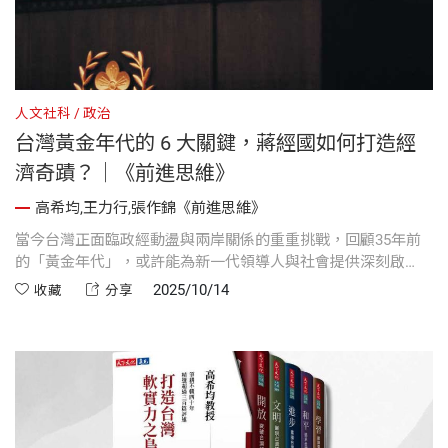
人文社科
政治
台灣黃金年代的 6 大關鍵，蔣經國如何打造經
濟奇蹟？｜《前進思維》
高希均,王力行,張作錦《前進思維》
當今台灣正面臨政經動盪與兩岸關係的重重挑戰，回顧35年前
的「黃金年代」，或許能為新一代領導人與社會提供深刻啟
示。《前進思維》透過蔣經國領導下的政策、態度與改革手
2025/10/14
收藏
分享
法，重新檢視那段締造經濟奇蹟的歲月。