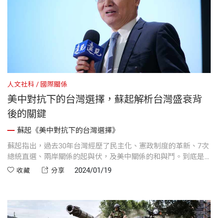
人文社科
國際關係
美中對抗下的台灣選擇，蘇起解析台灣盛衰背
後的關鍵
蘇起《美中對抗下的台灣選擇》
蘇起指出，過去30年台灣經歷了民主化、憲政制度的革新、7次
總統直選、兩岸關係的起與伏，及美中關係的和與鬥。到底是
什麼因素導致台灣由盛而衰？ 它們之間的相互影響是什麼？
2024/01/19
收藏
分享