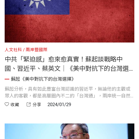
人文社科
兩岸暨國際
中共「緊迫感」愈來愈真實！蘇起談戰略中
國、習近平、蔡英文｜《美中對抗下的台灣選
擇》
蘇起《美中對抗下的台灣選擇》
蘇起分析，具有如此豐富台灣認識的習近平，無論他的主觀或
眾人的客觀，都是高層圈內不二的「台灣通」，兩岸統一自然
也是他無可迴避的歷史責任。如果成功，他將是中國統一的
2024/01/29
收藏
分享
「偉人」，功績直比毛鄧；倘若失敗，自然就成歷史「罪
人」。