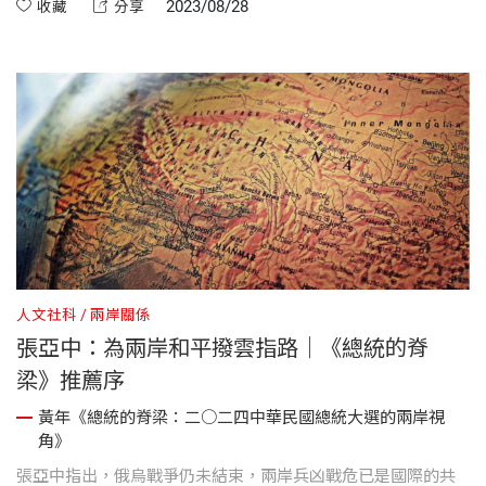
中華民國總統也應以中華民國憲法為脊梁。 但是，在台灣，國
2023/08/28
收藏
分享
家的脊梁與總統的脊梁一向皆是一個核心的政治爭議，當然也
是2024總統大選的核心爭議。一切皆源自剪不斷理還亂的兩岸
關係。
人文社科
兩岸關係
張亞中：為兩岸和平撥雲指路｜《總統的脊
梁》推薦序
黃年《總統的脊梁：二○二四中華民國總統大選的兩岸視
角》
張亞中指出，俄烏戰爭仍未結束，兩岸兵凶戰危已是國際的共