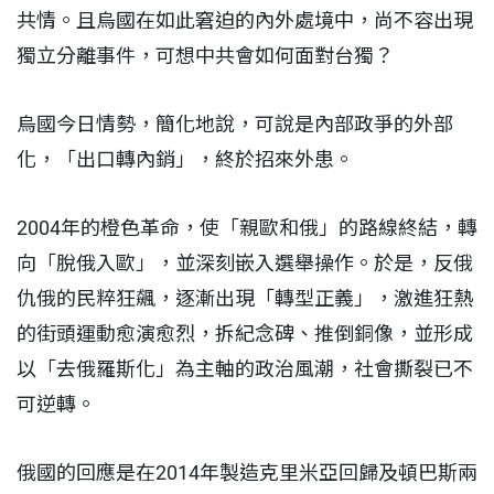
共情。且烏國在如此窘迫的內外處境中，尚不容出現
獨立分離事件，可想中共會如何面對台獨？
烏國今日情勢，簡化地說，可說是內部政爭的外部
化，「出口轉內銷」，終於招來外患。
2004年的橙色革命，使「親歐和俄」的路線終結，轉
向「脫俄入歐」，並深刻嵌入選舉操作。於是，反俄
仇俄的民粹狂飆，逐漸出現「轉型正義」，激進狂熱
的街頭運動愈演愈烈，拆紀念碑、推倒銅像，並形成
以「去俄羅斯化」為主軸的政治風潮，社會撕裂已不
可逆轉。
俄國的回應是在2014年製造克里米亞回歸及頓巴斯兩