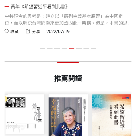
黃年《希望習近平看到此書》
中共現今的思考是：確立以「馬列主義基本原理」為中國定
如
後
位，而以解決台灣問題來更加鞏固此一架構。但是，本書的思
加
考則是：中共應當從人性本質與文明方向的角度來省思自身的
的
2022/07/19
收藏
分享
的
本質與方向，亦以此為兩岸關係定位。這才是「兩岸大論述」
從
的應有格局。
推薦閱讀