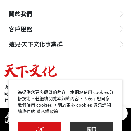
關於我們
客戶服務
遠見‧天下文化事業群
遠見
哈佛商業評論
50+
客服專線：+886 2 2662-0012
為提供您更多優質的內容，本網站使用 cookies分
時間：週一~週五9:00~12:30;13:30~17:00
領導影響力學院
析技術。若繼續閱覽本網站內容，即表示您同意
信箱：service@cwgv.com.tw
我們使用 cookies ，關於更多 cookies 資訊請閱
讀我們的
隱私權政策
。
1號課堂
未來親子
了解
關閉