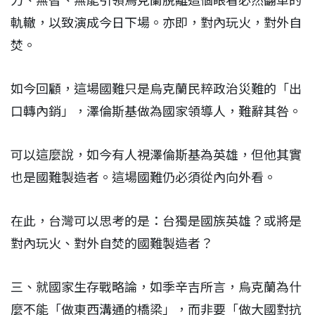
力、無智、無能引領烏克蘭脫離這個眼看必然翻車的
軌轍，以致演成今日下場。亦即，對內玩火，對外自
焚。
如今回顧，這場國難只是烏克蘭民粹政治災難的「出
口轉內銷」，澤倫斯基做為國家領導人，難辭其咎。
可以這麼說，如今有人視澤倫斯基為英雄，但他其實
也是國難製造者。這場國難仍必須從內向外看。
在此，台灣可以思考的是：台獨是國族英雄？或將是
對內玩火、對外自焚的國難製造者？
三、就國家生存戰略論，如季辛吉所言，烏克蘭為什
麼不能「做東西溝通的橋梁」，而非要「做大國對抗