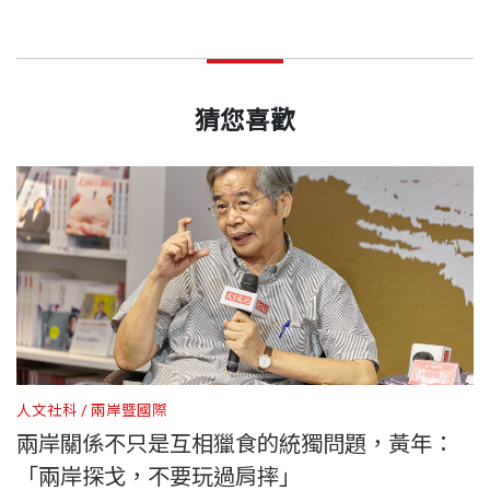
猜您喜歡
人文社科
兩岸暨國際
人
定
兩岸關係不只是互相獵食的統獨問題，黃年：
「兩岸探戈，不要玩過肩摔」