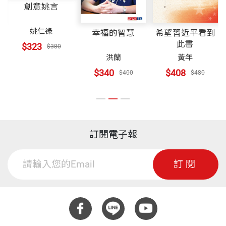
創意姚言
姚仁祿
文
幸福的智慧
希望習近平看到
此書
$323
$380
洪蘭
黃年
$340
$408
$400
$480
訂閱電子報
訂閱