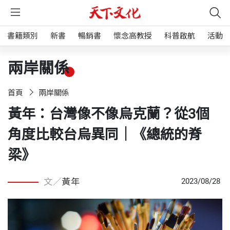
書籍類別
新書
暢銷書
懷念高教授
科普啟航
活動
兩岸關係
首頁
兩岸關係
黃年：台灣像不像烏克蘭？從3個
角度比較台烏異同｜《總統的脊
梁》
文／
黃年
2023/08/28