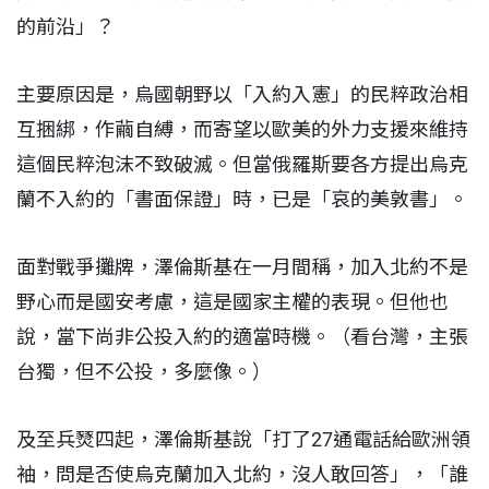
的前沿」？
主要原因是，烏國朝野以「入約入憲」的民粹政治相
互捆綁，作繭自縛，而寄望以歐美的外力支援來維持
這個民粹泡沫不致破滅。但當俄羅斯要各方提出烏克
蘭不入約的「書面保證」時，已是「哀的美敦書」。
面對戰爭攤牌，澤倫斯基在一月間稱，加入北約不是
野心而是國安考慮，這是國家主權的表現。但他也
說，當下尚非公投入約的適當時機。（看台灣，主張
台獨，但不公投，多麼像。）
及至兵燹四起，澤倫斯基說「打了27通電話給歐洲領
袖，問是否使烏克蘭加入北約，沒人敢回答」，「誰