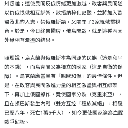
州叛離；這使民間反俄情緒更加激越，政客與民間遂
以仇俄恨俄相互綁架，散播納粹化史觀，並將加入歐
盟及北約入憲，禁俄羅斯語，又關閉了3家親俄電視
台。於是，今日終告攤牌，俄烏開戰，就是這種內因
外緣相互激盪的結果。
照理說，烏克蘭與俄羅斯本為同源的民族（這是和平
的本錢），而烏克蘭又為獨立的國家（這是自衛的保
障）。烏克蘭應當具有「親歐和俄」的最佳條件。但
是，在政客與民間激進力量的相互激盪與相互綁架
下，再加上俄國操作，竟使國家分裂（克里米亞），
且在頓巴斯發生內戰（雙方互控「種族滅絕」，相殘
已歷八年，死亡1萬5千人），如今更使國家淪為血腥
戰爭砧板。