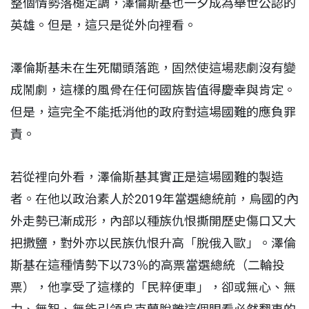
整個情勢落槌定調，澤倫斯基也一夕成為舉世公認的
英雄。但是，這只是從外向裡看。
澤倫斯基未在生死關頭落跑，固然使這場悲劇沒有變
成鬧劇，這樣的風骨在任何國族皆值得慶幸與肯定。
但是，這完全不能抵消他的政府對這場國難的應負罪
責。
若從裡向外看，澤倫斯基其實正是這場國難的製造
者。在他以政治素人於2019年當選總統前，烏國的內
外走勢已漸成形，內部以種族仇恨撕開歷史傷口又大
把撒鹽，對外亦以民族仇恨升高「脫俄入歐」。澤倫
斯基在這種情勢下以73％的高票當選總統（二輪投
票），他享受了這樣的「民粹便車」，卻或無心、無