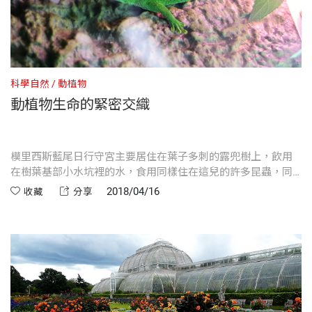
科學自然
動植物
動植物生命的緊密交織
模里西斯藍尾日行守宮主要居住在葉子多刺的露兜樹上，飲用
在樹葉基部小水坑裡的水，食用同樣住在這兒的許多昆蟲，同
時還能得到保護，不受掠食者侵害。
2018/04/16
收藏
分享