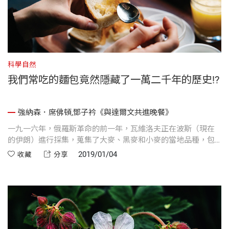
科學自然
我們常吃的麵包竟然隱藏了一萬二千年的歷史!?
強納森．席佛頓,鄧子衿《與達爾文共進晚餐》
一九一六年，俄羅斯革命的前一年，瓦維洛夫正在波斯（現在
的伊朗）進行採集，蒐集了大麥、黑麥和小麥的當地品種，包
括一種能夠對抗白粉病的小麥品種。
2019/01/04
收藏
分享