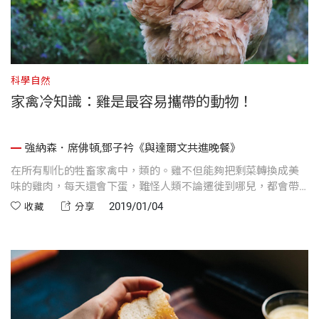
科學自然
家禽冷知識：雞是最容易攜帶的動物！
強納森．席佛頓,鄧子衿《與達爾文共進晚餐》
在所有馴化的牲畜家禽中，類的。雞不但能夠把剩菜轉換成美
味的雞肉，每天還會下蛋，難怪人類不論遷徙到哪兒，都會帶
著這種神奇的動物。
2019/01/04
收藏
分享