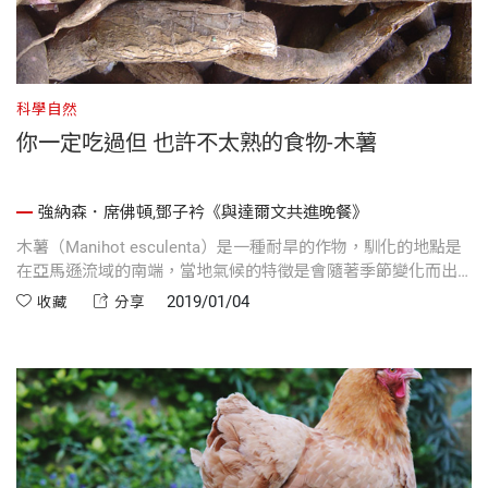
科學自然
你一定吃過但 也許不太熟的食物-木薯
強納森．席佛頓,鄧子衿《與達爾文共進晚餐》
木薯（Manihot esculenta）是一種耐旱的作物，馴化的地點是
在亞馬遜流域的南端，當地氣候的特徵是會隨著季節變化而出
現乾季，屬於莽原，不是低地雨林。
2019/01/04
收藏
分享