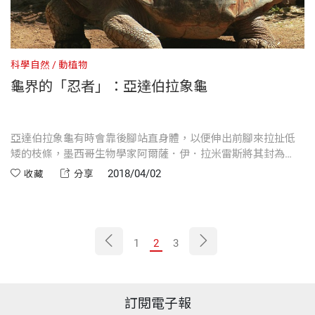
科學自然
動植物
龜界的「忍者」：亞達伯拉象龜
亞達伯拉象龜有時會靠後腳站直身體，以便伸出前腳來拉扯低
矮的枝條，墨西哥生物學家阿爾薩．伊．拉米雷斯將其封為
「龜界的忍者」。
2018/04/02
收藏
分享
1
2
3
訂閱電子報