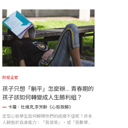
具。
財經企管
孩子只想「躺平」怎麼辦... 青春期的
孩子該如何轉變成人生勝利組？
卡蘿．杜維克,李芳齡《心態致勝》
定型心態學生如何解釋他們的成績不佳呢？許多
人歸咎於自身能力：「我很笨」，或「我數學很