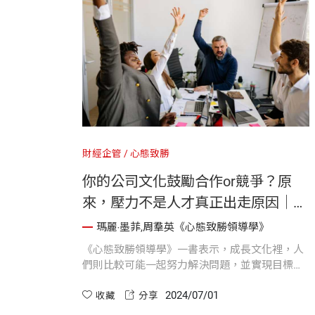
財經企管
心態致勝
你的公司文化鼓勵合作or競爭？原
來，壓力不是人才真正出走原因｜
《心態致勝領導學》
瑪麗‧墨菲,周羣英《心態致勝領導學》
《心態致勝領導學》一書表示，成長文化裡，人
們則比較可能一起努力解決問題，並實現目標；
天才文化裡，公司裡大多數人傾向於彼此競爭而
2024/07/01
非合作。這些結果意義重大，因為員工認為組織
收藏
分享
傾向於合作或是競爭，會影響他們的信任與認