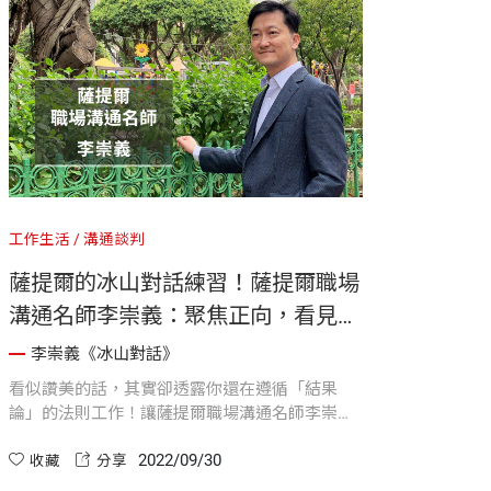
工作生活
溝通談判
薩提爾的冰山對話練習！薩提爾職場
溝通名師李崇義：聚焦正向，看見歷
程
李崇義《冰山對話》
看似讚美的話，其實卻透露你還在遵循「結果
論」的法則工作！讓薩提爾職場溝通名師李崇義
與你分享，如何融合「冰山理論」改變自身的溝
2022/09/30
通慣性，免除與人溝通時不必要的衝突與困難，
收藏
分享
讓對話成為獲取和諧關係、達成雙贏的有力工