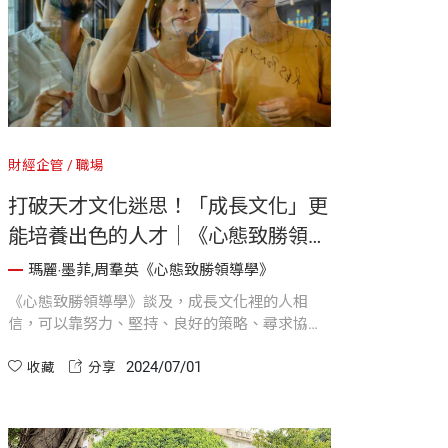
財經企管
職場
打破天才文化迷思！「成長文化」更
能培養出色的人才｜《心態致勝領導
學》
瑪麗‧墨菲,周羣英《心態致勝領導學》
《心態致勝領導學》談及，成長文化裡的人相
信，可以靠努力、堅持、良好的策略、尋求協助
和支援，來發展天賦和能力。成長文化會要求他
2024/07/01
們經常反思自己的進展，而不僅僅只是報告自己
收藏
分享
是否達成目標。成長文化還要求他們確認，他們
為了取得進展做了哪些事。這些事包括失敗的
事，而非只有成功的事。