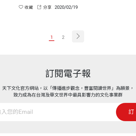
力。在另一個世界裡，努力被視為正確且有必
2020/02/19
要，因為唯有透過努力，你才能變得更聰明、更
收藏
分享
能幹。
1
2
訂閱電子報
天下文化官方網站，以「傳播進步觀念，豐富閱讀世界」為願景，
致力成為在台灣及華文世界中最具影響力的文化事業群
訂