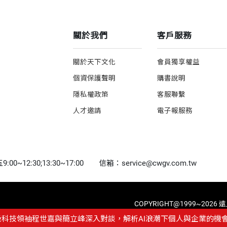
關於我們
客戶服務
關於天下文化
會員獨享權益
個資保護聲明
購書說明
隱私權政策
客服聯繫
人才邀請
電子報服務
0~12:30;13:30~17:00
信箱：service@cwgv.com.tw
COPYRIGHT@1999~2026
級科技領袖程世嘉與簡立峰深入對談，解析AI浪潮下個人與企業的機