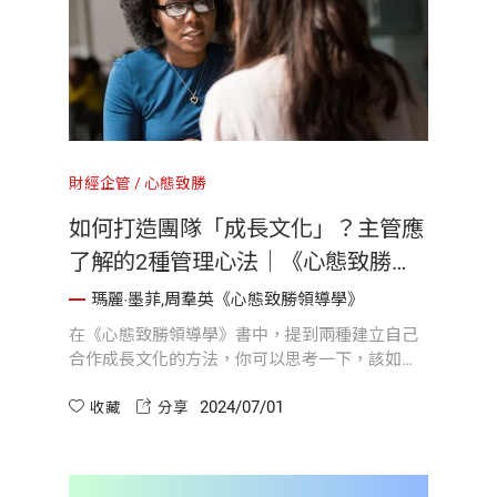
財經企管
心態致勝
如何打造團隊「成長文化」？主管應
了解的2種管理心法｜《心態致勝領
導學》
瑪麗‧墨菲,周羣英《心態致勝領導學》
在《心態致勝領導學》書中，提到兩種建立自己
合作成長文化的方法，你可以思考一下，該如何
重新設計激勵和評估機制，對發展最快或展現出
2024/07/01
能夠一起創新的個人和團隊給予重視。如果公司
收藏
分享
表揚最能促進跨團隊或跨部門合作的專案呢？公
司甚至可以挑戰團隊，要團隊提出具有成長心態
的競爭方式，並把這當作團隊的首要任務。