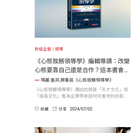
財經企管
領導
《心態致勝領導學》編輯導讀：改變
心態要靠自己還是合作？這本書會告
訴你所有的答案
瑪麗‧墨菲,周羣英《心態致勝領導學》
《心態致勝領導學》講述的就是「天才文化」和
「成長文化」會為企業帶來如何天差地別的影
響。瑪麗．墨菲師承《心態致勝》作者卡蘿．杜
2024/07/02
維克，並將心態的概念擴大運用到組織上，告訴
收藏
分享
我們心態不只存在於你我的大腦之中，環境也會
影響我們行為處事的方式。