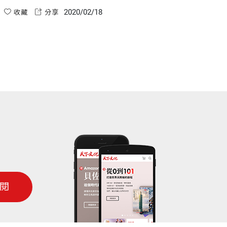
爛。」許多人藉著歸咎他人來掩飾這些感覺
2020/02/18
收藏
分享
閱