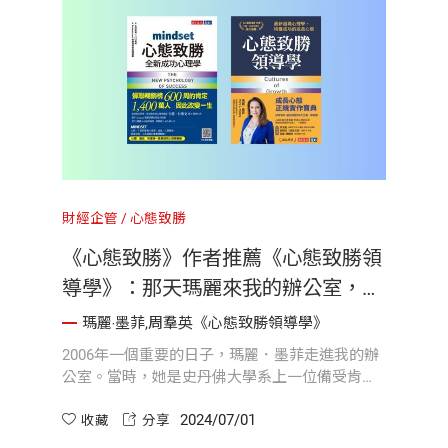
財經企管
心態致勝
《心態致勝》作者推薦《心態致勝領
導學》：那天瑪麗來我的辦公室，從
此有了改變世界的新觀點
瑪麗‧墨菲,周羣英《心態致勝領導學》
2006年一個重要的日子，瑪麗．墨菲走進我的辦
公室。當時，她是史丹佛大學系上一位備受肯定
的研究生，所以當她找我談話時我很高興，我迫
2024/07/01
不及待想聽她要說些什麼。當時的我完全不知
收藏
分享
道，那次談話之後我們會建立起密切的關係...