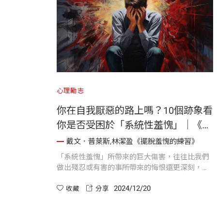
心理勵志
你在自我厭惡的路上嗎？10個跡象看
你是否受困於「系統性羞愧」｜《擺
脫羞愧的練習》
戴文．普萊斯,林潔盈《擺脫羞愧的練習》
「系統性羞愧」所帶來的巨大傷害，往往比我們
做出殘忍或有害的事所帶來的悔恨還更深刻，這
是因為「系統性羞愧」不只是一種情緒，還是一
2024/12/20
個關乎誰值得獲得幫助、誰應該為所受傷害負責
收藏
分享
的信念系統。