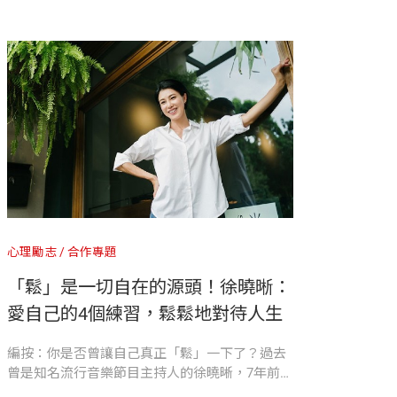
與課題，以及如何破除這些框架和糾結
心理勵志
合作專題
「鬆」是一切自在的源頭！徐曉晰：
愛自己的4個練習，鬆鬆地對待人生
編按：你是否曾讓自己真正「鬆」一下了？過去
曾是知名流行音樂節目主持人的徐曉晰，7年前勇
敢告別不合適的婚姻，如今更以「鬆姐」的身