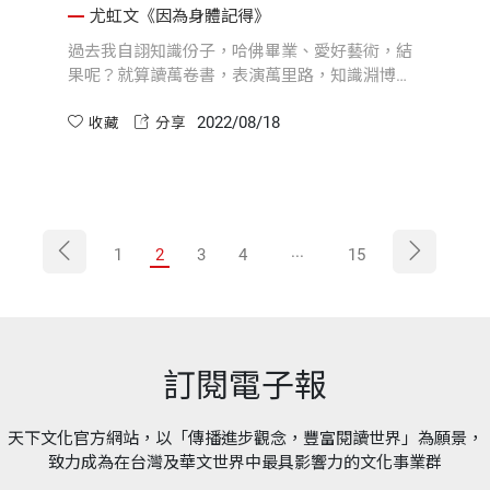
也必須擁抱自己
尤虹文《因為身體記得》
過去我自詡知識份子，哈佛畢業、愛好藝術，結
果呢？就算讀萬卷書，表演萬里路，知識淵博，
閱歷豐富，但最終，我了解自己的神明嗎？
2022/08/18
收藏
分享
...
1
2
3
4
15
訂閱電子報
天下文化官方網站，以「傳播進步觀念，豐富閱讀世界」為願景，
致力成為在台灣及華文世界中最具影響力的文化事業群