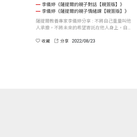
李儀婷《薩提爾的親子對話【親簽版】》
李儀婷《薩提爾的親子情緒課【親簽版】》
薩提爾教養專家李儀婷分享 : 不將自己重量叫他
人承擔，不將未來的希望寄託在他人身上，自己
學會為自己負責，就是愛自己
2022/08/23
收藏
分享