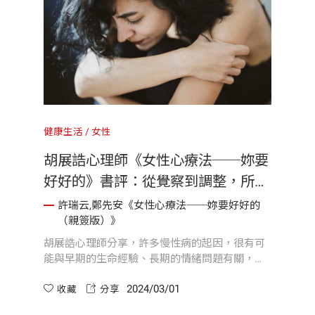
健康生活
女性
胡展誥心理師《女性心療法──妳要
好好的》書評：從覺察到調整，所有
人都該溫柔對待自己的心
許瑞云,鄭先安《女性心療法──妳要好好的
（親簽版）》
胡展誥心理師分享，許多慢性病的起因，很有可
能與早期的生命經驗、長期的情緒問題有關，我
們也需要回過頭來檢視我們的心念，才能安頓自
2024/03/01
己的心。
收藏
分享