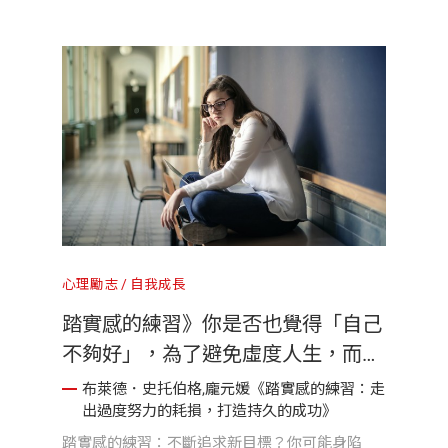
心理勵志
自我成長
踏實感的練習》你是否也覺得「自己
不夠好」，為了避免虛度人生，而不
斷追求新目標？讓踏實感的練習，幫
布萊德．史托伯格,龐元媛《踏實感的練習：走
出過度努力的耗損，打造持久的成功》
你擺脫莫名躁動的空虛感！
踏實感的練習：不斷追求新目標？你可能身陷