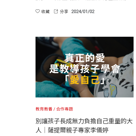
的困境，可能有錯誤的自我解讀，或者對主要照
2024/01/02
顧者的回應斷章取義，這時孩子感到極度沮喪，
收藏
分享
久而久之選擇退縮並沉默。
教育教養
合作專題
別讓孩子長成無力負擔自己重量的大
人｜薩提爾親子專家李儀婷