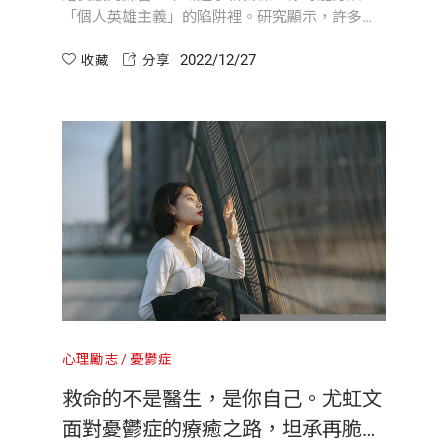
「個人英雄主義」的陷阱裡。研究顯示，許多追
求成功卓越的人經常陷入焦慮倦怠、關係緊繃、
2022/12/27
心力交瘁的無盡循環，還出現憂鬱、成癮行為等
收藏
分享
副作用。《踏實感的練習》作者史托伯格建議打
造「踏實成功六大原則」為根基及提供26個踏實
感的練習，培養「接納」、「臨在」、「耐
心」、「脆弱」、「連結」、「運動」，邁向更
快樂、健康、充實，同時能發揮個人潛能的人
生。
心理勵志
憂鬱症
救命的不是醫生，是你自己。尤虹文
面對憂鬱症的療癒之路，坦承再脆弱