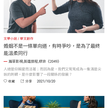
文學小說
華文創作
婚姻不是一條單向道，有時爭吵，是為了最終
能溫柔同行
瀚草影視,英雄旅程,繆非《2049》
人總是仰賴愛而活著；而因為愛，我們又常常成為一隻滿是尖
銳的刺蝟。是什麼影響了一段關係的發展？
2021/10/20
收藏
分享