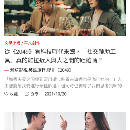
文學小說
華文創作
從《2049》看科技時代來臨，「社交輔助工
具」真的能拉近人與人之間的距離嗎？
瀚草影視,英雄旅程,繆非《2049》
「如果夫妻之間搞到要用讀心裝置來溝通也是滿可悲的！」人
工智能幫我們進行最佳篩選，但同時也剝奪了我們思考判斷的
能力。
2021/10/20
收藏
分享