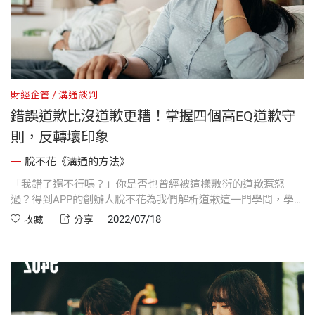
財經企管
溝通談判
錯誤道歉比沒道歉更糟！掌握四個高EQ道歉守
則，反轉壞印象
脫不花《溝通的方法》
「我錯了還不行嗎？」你是否也曾經被這樣敷衍的道歉惹怒
過？得到APP的創辦人脫不花為我們解析道歉這一門學問，學會
如何好好道歉，才能幫你扭轉危機，甚至留下好印象。
2022/07/18
收藏
分享