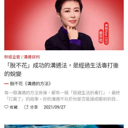
財經企管
溝通談判
「脫不花」成功的溝通法，是經過生活毒打後
的蛻變
脫不花《溝通的方法》
每一個溝通的方法背後，都有一個「經過生活的毒打」，最終
「打贏了」的故事。好的溝通不在於你是否能達成眼前的目
標，而在於你能否不斷的自我塑造
2021/09/27
收藏
分享