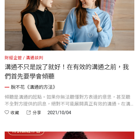
財經企管
溝通談判
溝通不只是說了就好！在有效的溝通之前，我
們首先要學會傾聽
脫不花《溝通的方法》
傾聽是溝通的起點。如果你無法聽懂對方表達的意思，甚至聽
不全對方提供的訊息，絕對不可能展開真正有效的溝通。在溝
通的同時，挖掘出隱藏訊息，然後你就能看清楚，想明白，做
2021/10/04
收藏
分享
正確。