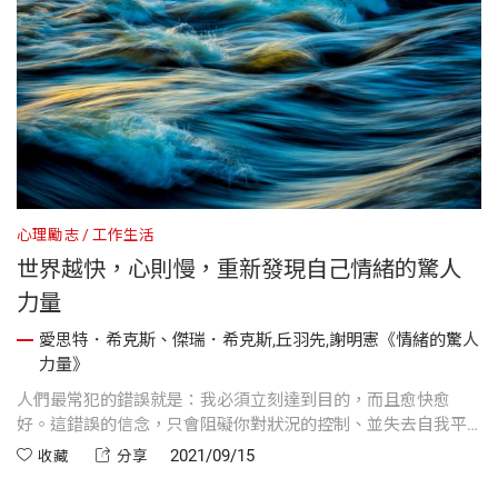
心理勵志
工作生活
世界越快，心則慢，重新發現自己情緒的驚人
力量
愛思特．希克斯、傑瑞．希克斯,丘羽先,謝明憲《情緒的驚人
力量》
人們最常犯的錯誤就是：我必須立刻達到目的，而且愈快愈
好。這錯誤的信念，只會阻礙你對狀況的控制、並失去自我平
衡。我們當然能理解，你想儘快找到問題答案或解決方法的渴
2021/09/15
收藏
分享
望。但是，心急只會帶來反效果。