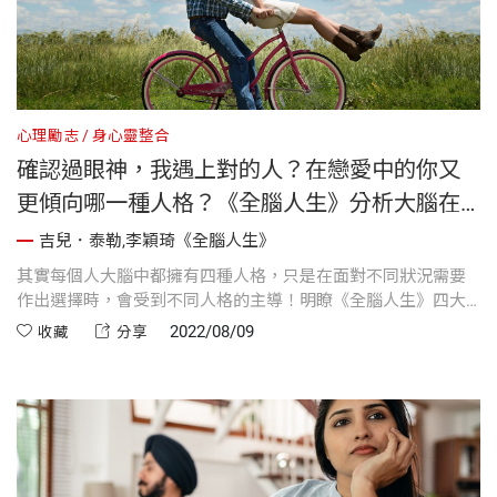
心理勵志
身心靈整合
確認過眼神，我遇上對的人？在戀愛中的你又
更傾向哪一種人格？《全腦人生》分析大腦在
感情世界裡的四大人格
吉兒．泰勒,李穎琦《全腦人生》
其實每個人大腦中都擁有四種人格，只是在面對不同狀況需要
作出選擇時，會受到不同人格的主導！明瞭《全腦人生》四大
人格在愛情關係中注重的要點，幫助你確認自己的優勢及行為
2022/08/09
收藏
分享
模式，也能讓你更了解各人格對於各段關係的影響。