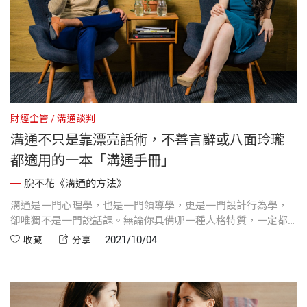
財經企管
溝通談判
溝通不只是靠漂亮話術，不善言辭或八面玲瓏
都適用的一本「溝通手冊」
脫不花《溝通的方法》
溝通是一門心理學，也是一門領導學，更是一門設計行為學，
卻唯獨不是一門說話課。無論你具備哪一種人格特質，一定都
能找到最適合自己的溝通方法！
2021/10/04
收藏
分享