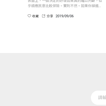
表面上，一個決定的好壞如果真的難以判斷，似
乎順應民意比較保險。實則不然。如果你掉進這
個陷阱，思維會被眾人所影響，原本有七成把握
2019/09/06
的決定，會看起來只有五一％，害你三心二意。
收藏
分享
正因為如此，膽識在此時特別重要。