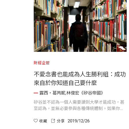
財經企管
不愛念書也能成為人生勝利組：成功
來自於你知道自己要什麼
露西・葛芮妮,林俊宏《矽谷帝國》
矽谷並不認為一個人需要讀到大學才能成功，甚
至認為，並無必要參與各種傳統體制。如果你可
以自己創業，何必受雇於人？又何必要受到政府
2019/12/26
的監管呢？
收藏
分享