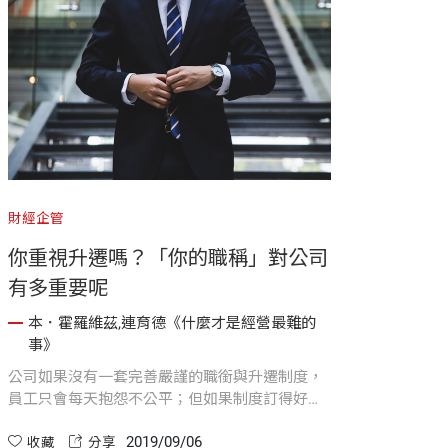
財經企管
你重視升遷嗎？「你的職稱」對公司
有多重要呢
本．霍羅維茲,連育德《什麼才是經營最難的
事》
公司如果沒有一套完善嚴謹的職銜與升遷制度，
員工只會每天抱怨不公平；但如果制度訂得好，
就能省掉大家在乎職銜高低的時間，專心爭取拿
2019/09/06
到「本月最佳員工」的頭銜。
收藏
分享