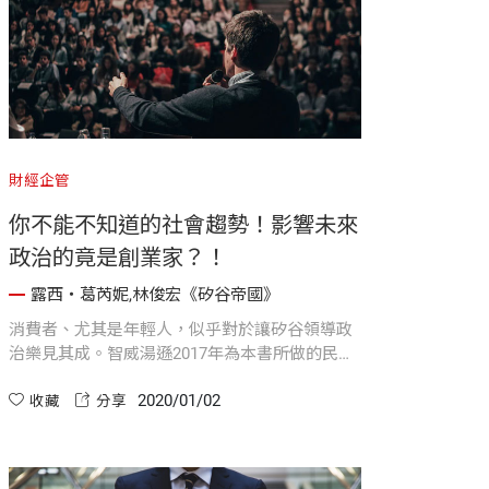
財經企管
你不能不知道的社會趨勢！影響未來
政治的竟是創業家？！
露西・葛芮妮,林俊宏《矽谷帝國》
消費者、尤其是年輕人，似乎對於讓矽谷領導政
治樂見其成。智威湯遜2017年為本書所做的民調
結果顯示，如果有矽谷領袖參選從市長到總統等
2020/01/02
公職職位，有84%的美國消費者都願意把票投給
收藏
分享
他。