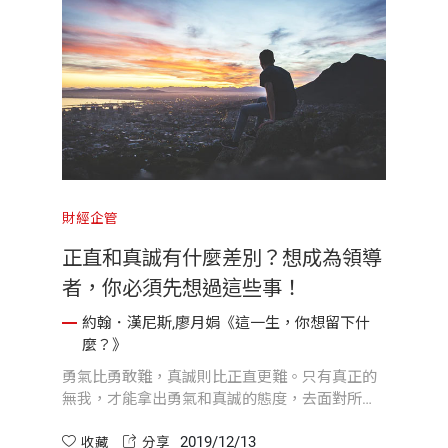
財經企管
正直和真誠有什麼差別？想成為領導
者，你必須先想過這些事！
約翰．漢尼斯,廖月娟《這一生，你想留下什
麼？》
勇氣比勇敢難，真誠則比正直更難。只有真正的
無我，才能拿出勇氣和真誠的態度，去面對所有
的問題，以及建立有效率的工作團隊。
2019/12/13
收藏
分享