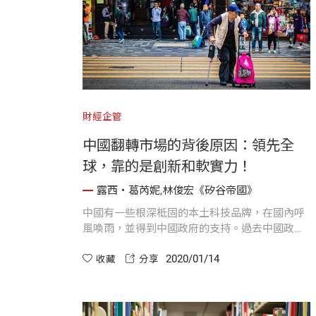
財經企管
中國翻轉市場的背後原因：領先全
球，靠的是創新和軟實力！
露西・葛芮妮,林俊宏《矽谷帝國》
中國有一些根深柢固的本土科技品牌，在國內呼
風喚雨，並得到中國政府的支持。過去中國政府
就曾經禁止不遵照中國遊戲規則的外國平台進入
2020/01/14
市場，而讓本土品牌站穩腳步。而在隱私與審查
收藏
分享
制度方面，中國科技企業與政府可說是密切且透
明地形成一種共生關係。