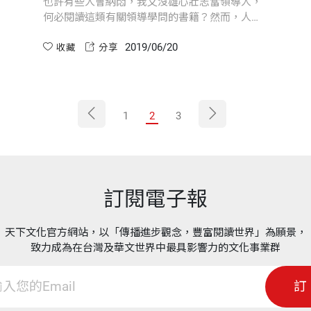
也許有些人會納悶，我又沒雄心壯志當領導人，
何必閱讀這類有關領導學問的書籍？然而，人的
一生就是在「領導」與「被領導」之間不停切
2019/06/20
換，甚至可以說是「人生何處不領導」
收藏
分享
1
2
3
訂閱電子報
天下文化官方網站，以「傳播進步觀念，豐富閱讀世界」為願景，
致力成為在台灣及華文世界中最具影響力的文化事業群
訂