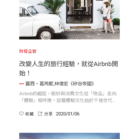
財經企管
改變人生的旅行經驗，就從Airbnb開
始！
露西・葛芮妮,林俊宏《矽谷帝國》
Airbnb的崛起，剛好與消費文化從「物品」走向
「體驗」相呼應。這種體驗文化始於千禧世代，
他們買不起公寓（有人會這麼說），於是寧可優
2020/01/06
先把錢花在旅遊、慶祝、食物、活在當下。
收藏
分享