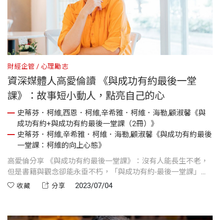
財經企管
心理勵志
資深媒體人高愛倫讀 《與成功有約最後一堂
課》：故事短小動人，點亮自己的心
史蒂芬．柯維,西恩．柯維,辛希雅．柯維．海勒,顧淑馨《與
成功有約+與成功有約最後一堂課（2冊）》
史蒂芬．柯維,辛希雅．柯維．海勒,顧淑馨《與成功有約最後
一堂課：柯維的向上心態》
高愛倫分享 《與成功有約最後一堂課》：沒有人能長生不老，
但是書籍與觀念卻能永垂不朽，「與成功有約-最後一堂課」作
者史蒂芬.柯維三年前已抵達人生終點，但是女兒辛希雅與他合
2023/07/04
收藏
分享
著完成的作品，此刻正在發揮成功學影響力。