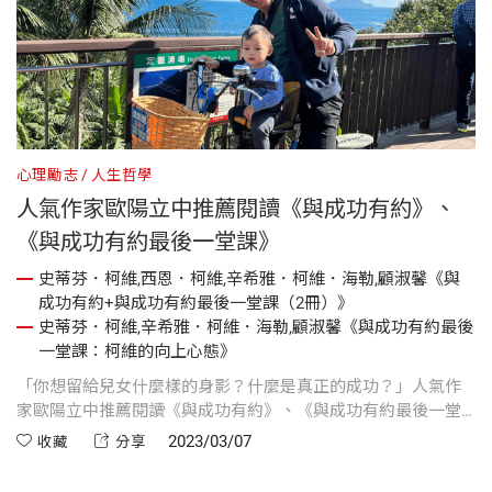
心理勵志
人生哲學
人氣作家歐陽立中推薦閱讀《與成功有約》、
《與成功有約最後一堂課》
史蒂芬．柯維,西恩．柯維,辛希雅．柯維．海勒,顧淑馨《與
成功有約+與成功有約最後一堂課（2冊）》
史蒂芬．柯維,辛希雅．柯維．海勒,顧淑馨《與成功有約最後
一堂課：柯維的向上心態》
「你想留給兒女什麼樣的身影？什麼是真正的成功？」人氣作
家歐陽立中推薦閱讀《與成功有約》、《與成功有約最後一堂
課》，取得事業、家庭、心靈的平衡，不是天方夜譚！
2023/03/07
收藏
分享