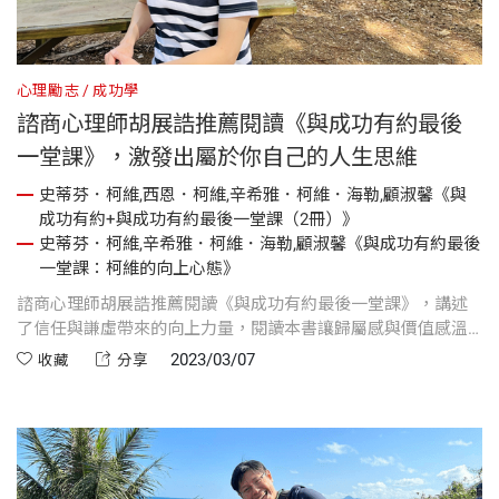
心理勵志
成功學
諮商心理師胡展誥推薦閱讀《與成功有約最後
一堂課》，激發出屬於你自己的人生思維
史蒂芬．柯維,西恩．柯維,辛希雅．柯維．海勒,顧淑馨《與
成功有約+與成功有約最後一堂課（2冊）》
史蒂芬．柯維,辛希雅．柯維．海勒,顧淑馨《與成功有約最後
一堂課：柯維的向上心態》
諮商心理師胡展誥推薦閱讀《與成功有約最後一堂課》，講述
了信任與謙虛帶來的向上力量，閱讀本書讓歸屬感與價值感溫
暖你的生命旅程。
2023/03/07
收藏
分享