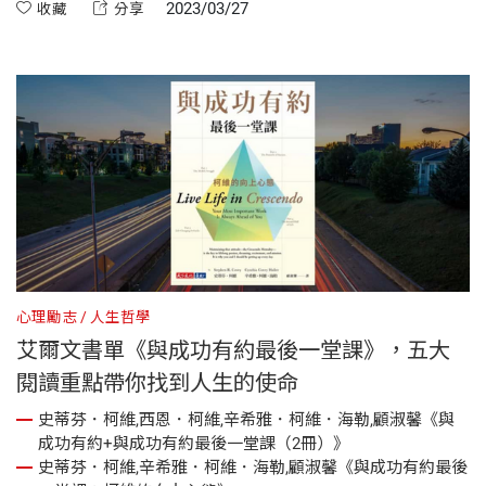
是他影響了許多人，教育出九個好子女，更有女兒可以克紹箕
2023/03/27
收藏
分享
裘，完成他的心願，他的人生可以說是很精彩，沒有遺憾。但
願每個讀者都能從這本書中汲取到他的智慧和經驗。
心理勵志
人生哲學
艾爾文書單《與成功有約最後一堂課》，五大
閱讀重點帶你找到人生的使命
史蒂芬．柯維,西恩．柯維,辛希雅．柯維．海勒,顧淑馨《與
成功有約+與成功有約最後一堂課（2冊）》
史蒂芬．柯維,辛希雅．柯維．海勒,顧淑馨《與成功有約最後