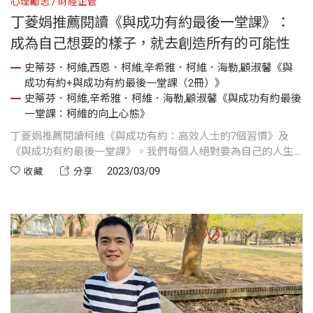
心理勵志
財經企管
丁菱娟推薦閱讀《與成功有約最後一堂課》：
成為自己想要的樣子，就去創造所有的可能性
史蒂芬．柯維,西恩．柯維,辛希雅．柯維．海勒,顧淑馨《與
成功有約+與成功有約最後一堂課（2冊）》
史蒂芬．柯維,辛希雅．柯維．海勒,顧淑馨《與成功有約最後
一堂課：柯維的向上心態》
丁菱娟推薦閱讀柯維《與成功有約：高效人士的7個習慣》及
《與成功有約最後一堂課》。我們每個人絕對要為自己的人生
負責。人生苦短，真的沒時間提停留在抱怨、哀嘆、後悔過去
2023/03/09
收藏
分享
的情緒中，而是把時間放在你看重的事情上，也就是柯維所說
的「要事第一」。