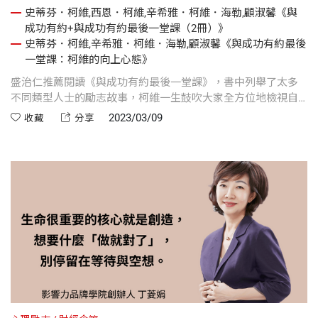
史蒂芬．柯維,西恩．柯維,辛希雅．柯維．海勒,顧淑馨《與
成功有約+與成功有約最後一堂課（2冊）》
史蒂芬．柯維,辛希雅．柯維．海勒,顧淑馨《與成功有約最後
一堂課：柯維的向上心態》
盛治仁推薦閱讀《與成功有約最後一堂課》，書中列舉了太多
不同類型人士的勵志故事，柯維一生鼓吹大家全方位地檢視自
己的生活目標，努力成為生理、心智、情感和心靈都達到平衡
2023/03/09
收藏
分享
的四方人，雖不能至，心嚮往之。