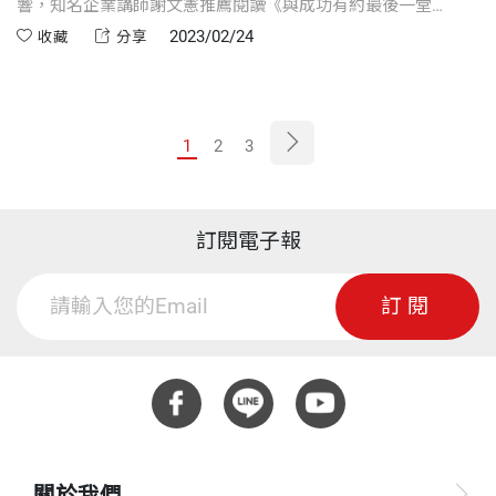
響，知名企業講師謝文憲推薦閱讀《與成功有約最後一堂
課》，找到使命與貢獻點，並選擇以「降載不停機」的向上心
2023/02/24
收藏
分享
態，做為未來十五年的人生哲學與價值觀。
1
2
3
訂閱電子報
訂閱
關於我們