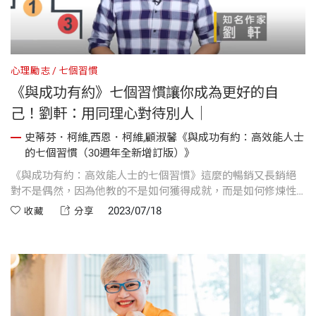
心理勵志
七個習慣
《與成功有約》七個習慣讓你成為更好的自
己！劉軒：用同理心對待別人｜
史蒂芬．柯維,西恩．柯維,顧淑馨《與成功有約：高效能人士
的七個習慣（30週年全新增訂版）》
《與成功有約：高效能人士的七個習慣》這麼的暢銷又長銷絕
對不是偶然，因為他教的不是如何獲得成就，而是如何修煉性
格；他教的不是技巧，而是永恆的原則。那這七個習慣是什麼
2023/07/18
收藏
分享
呢？