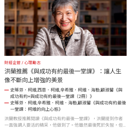
財經企管
心理勵志
洪蘭推薦《與成功有約最後一堂課》：讓人生
像不斷向上增強的美景
史蒂芬．柯維,西恩．柯維,辛希雅．柯維．海勒,顧淑馨《與
成功有約+與成功有約最後一堂課（2冊）》
史蒂芬．柯維,辛希雅．柯維．海勒,顧淑馨《與成功有約最後
一堂課：柯維的向上心態》
洪蘭教授推薦閱讀《與成功有約最後一堂課》，洪蘭提到作者
一直強調人要活的精采，他做到了。他雖然最後死於失智，但