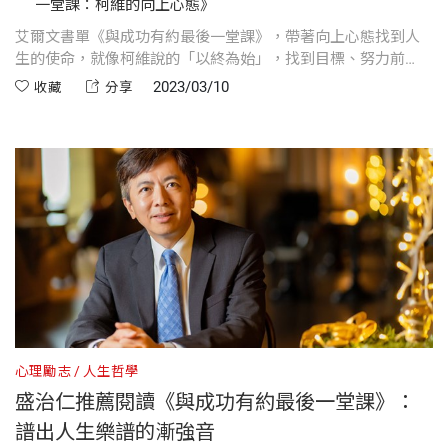
一堂課：柯維的向上心態》
艾爾文書單《與成功有約最後一堂課》，帶著向上心態找到人
生的使命，就像柯維說的「以終為始」，找到目標、努力前
進，在終點前綻放自己，把生命的禮物贈給他人，為後人創造
2023/03/10
收藏
分享
出更好的夢想起點。《與成功有約最後一堂課》五大閱讀重
點：1.設定清晰的人生願景；2.擁抱不確定以及改變；3.持續成
長學習；4.真誠地對待其他人；5.盡自己所能回饋其他人
心理勵志
人生哲學
盛治仁推薦閱讀《與成功有約最後一堂課》：
譜出人生樂譜的漸強音