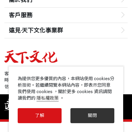
客戶服務
遠見‧天下文化事業群
遠見
哈佛商業評論
50+
客服專線：+886 2 2662-0012
為提供您更多優質的內容，本網站使用 cookies分
時間：週一~週五9:00~12:30;13:30~17:00
領導影響力學院
析技術。若繼續閱覽本網站內容，即表示您同意
信箱：service@cwgv.com.tw
我們使用 cookies ，關於更多 cookies 資訊請閱
讀我們的
隱私權政策
。
1號課堂
未來親子
了解
關閉
人文空間
0