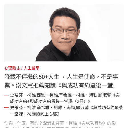
心理勵志
人生哲學
降載不停機的50+人生 ，人生是使命，不是事
業。謝文憲推薦閱讀《與成功有約最後一堂
課》
史蒂芬．柯維,西恩．柯維,辛希雅．柯維．海勒,顧淑馨《與
成功有約+與成功有約最後一堂課（2冊）》
史蒂芬．柯維,辛希雅．柯維．海勒,顧淑馨《與成功有約最後
一堂課：柯維的向上心態》
你與「什麼」有約？深受史蒂芬．柯維《與成功有約》的影