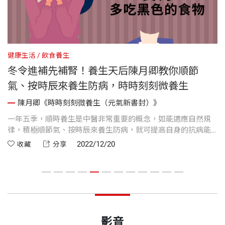
健康生活
飲食養生
健
可
冬令進補先補腎！養生天后陳月卿教你順節
氣、按時辰來養生防病，時時刻刻微養生
陳月卿《時時刻刻微養生（元氣新書封）》
柱
一年五季，順時養生是中醫非常重要的概念，如能適應自然規
養
頭
律，積極順節氣、按時辰來養生防病，就可提高自身的抗病能
節
本
力。一般常說春季養肝，綠色入肝；夏季養心，紅色入心；秋
臥
2022/12/20
收藏
分享
椎
季潤肺，白色入肺；冬季養腎，黑色入腎。冬天是最重要的養
新
生季節，也是是腎氣當令的時段，容易出現腎的病變，所以可
助
以多吃黑色的食物，少鹹、少吃點海鮮。
影音