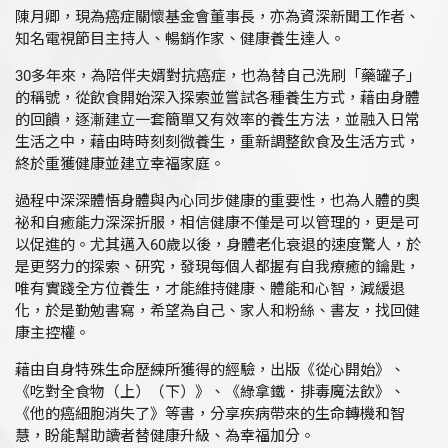
陳月卿，現為癌症關懷基金會董事長，亦為資深新聞工作者、
知名電視節目主持人、暢銷作家、健康養生達人。
30多年來，為陪伴夫婿對抗癌症，也為替自己洗刷「藥罐子」
的稱號，從飲食開始深入探索並嘗試各種養生方式，藉由身體
的回饋，逐漸建立一套簡單又有效率的養生方法，並融入日常
生活之中，藉由時時刻刻微養生，重新調整飲食及生活方式，
終於重獲健康並建立幸福家庭。
過程中深深體悟身體與內心同步健康的重要性，也為人體的奧
祕和自癒能力深深折服，相信健康不僅是可以管理的，更是可
以促進的。尤其邁入60歲以後，身體老化衰退的速度驚人，於
是更努力的探索、研究，發現每個人都握有自我療癒的鑰匙，
唯有實踐全方位養生，才能維持健康、體能和心智，減緩退
化，於是勤勉書寫，希望為自己、家人和粉絲、書友，找回健
康主控權。
藉由自身特殊生命歷練所獲得的經驗，出版《從心開始》、
《吃對全食物（上）（下）》、《綠拿鐵．排毒魔法飲》、
《他的癌細胞消失了》等書，分享疾病帶來的生命轉機和智
慧，盼能幫助讀者替健康升級、為幸福加分。