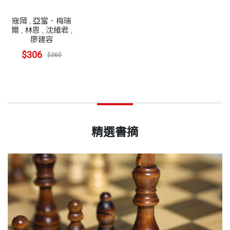
寇岡
,
亞當．梅瑞
爾
,
林恩
,
沈維君
,
廖建容
$306
$360
精選書摘