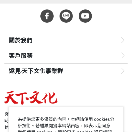
關於我們
客戶服務
遠見‧天下文化事業群
遠見
哈佛商業評論
50+
客服專線：+886 2 2662-0012
為提供您更多優質的內容，本網站使用 cookies分
時間：週一~週五9:00~12:30;13:30~17:00
領導影響力學院
析技術。若繼續閱覽本網站內容，即表示您同意
信箱：service@cwgv.com.tw