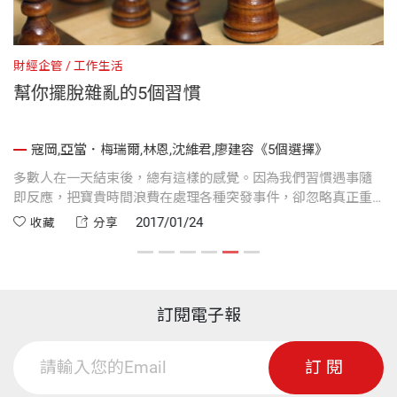
財經企管
工作生活
健
幫你擺脫雜亂的5個習慣
寇岡,亞當．梅瑞爾,林恩,沈維君,廖建容《5個選擇》
專
多數人在一天結束後，總有這樣的感覺。因為我們習慣遇事隨
至
即反應，把寶貴時間浪費在處理各種突發事件，卻忽略真正重
茶
要的事（願景、家庭、人際關係、健康）。富蘭克林柯維公司
2017/01/24
收藏
分享
結合最新的神經科學，以及在時間管理領域數十年的經驗與研
究，透過5個關鍵選擇，針對二十一世紀重新定義時間管理訣
竅，提高個人、團隊與組織的生產力，讓你在思考將時間、注
意力與精力投入哪些事務時，做出影響重大的選擇。
訂閱電子報
訂閱