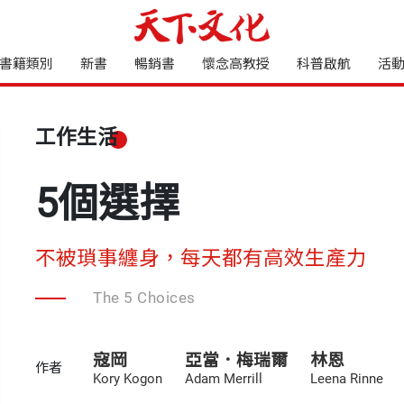
書籍類別
新書
暢銷書
懷念高教授
科普啟航
活
工作生活
5個選擇
不被瑣事纏身，每天都有高效生產力
The 5 Choices
寇岡
亞當．梅瑞爾
林恩
作者
Kory Kogon
Adam Merrill
Leena Rinne