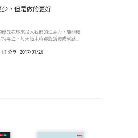
食物更健康！
做的更少，但是做的
還真不少。看看市面上有好多關於職場必
 Forbes）（富比士媒體集團總裁暨總編輯）
ogle大神，都能找到一堆建議與小竅門，
為13月亮曆解讀師、塔羅占心師，現正研
能量的好方法。7個祕密，幫
有清楚的優先次序來投入我們
，傳遞黑暗與光明之美。賜教信箱：sam.
人興奮的嶄新洞見，更重要的是，這些洞見
非凡的表現，吃的更健康！
保我們保持專注，每天結束時
「安排石頭，非分類細砂。」
柯維生產力實務專家們在本書中特別整理
7/02/14
2017/01/26
重要性更好的事務，避免分心
收藏
分享
有的「非凡」結果。
nt Halvorson）（哥倫比亞大學商學院教授）
相反的，「非凡」指的是盡力生活與工
想像！》、《管理大未來》等書。
。我不僅自己運用5個選擇的方法，還帶領
克雷格（Jacob Kragh）（樂高教育總裁）
「能量管理」架構下的5個有意識的選擇，