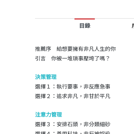
多數人在一天結束後，總有這樣的感覺。
家庭、人際關係、健康）。而在知識工作
經科學，以及在時間管理領域數十年的經
目錄
產力，讓你在思考將時間、注意力與精力
強力推薦
推薦序 給想要擁有非凡人生的你
．西恩．柯維（Sean Covey）｜《紐
引言 你被一堆瑣事壓垮了嗎？
．特納（Kevin Turner）｜微軟前營運長
決策管理
．富比士（Steve Forbes）｜富比士
選擇１：執行要事，非反應急事
．海佛森（Heidi Grant Halvorso
選擇２：追求非凡，非甘於平凡
．克雷格（Jacob Kragh）｜樂高教育總
．齊潘（Kimo Kippen）｜希爾頓全球大
注意力管理
．達魯（Marty Draude）｜安富利
選擇３：安排石頭，非分類細砂
．博伊德（Jeffrey Boyd）博士｜莫
選擇４：善用科技，非反被奴役