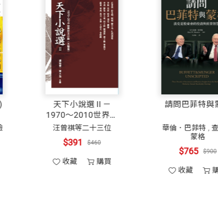
等於重要。所以，忙碌並非榮譽勳章，重要的成就才是。
如：
是使用大腦的「洞察力」來分辨出最重要的事，減少不假
——齊潘（Kimo Kippen）（希爾頓全球大學（Hil
是相信自己永遠有成就大事的「潛在能力」，精心設計自
家庭滿足許多需求，達到平衡，《5個選擇》提供實用指
數學嗆聲班(基礎班)
天下小說選Ⅱ－
的決策，好讓你在一天即將結束的時刻獲得成就感。不論
1970～2010世界中
是選擇重要性更高的事務，也就是有清楚的「優先次序」
文小說（大陸卷）
日本跨國語言交流實驗
汪曾祺等二十三位
學院
$391
$460
$221
要讓所有的科技與資訊系統，手機、Notebook、雲端
——達魯（Marty Draude）
$260
收藏
購買
加整理，反而讓我們迷失在眾多隨手筆記或小紙條中，無
收藏
購買
選擇將注意力與時間投入哪些事務，然後每天做最重要的
是要隨時「更新」讓自己保持全人（腦、身、心、靈）的