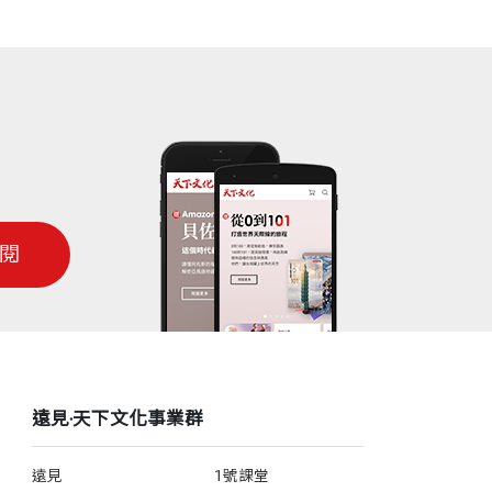
oyd）博士（莫霍克工業公司組織效能高級總監）
版） 是在指導我們經營長期甚至像是人的
個選擇》提供指引，讓你從總是處於紅色警
富有成就感。
對許多令人眼花繚亂的干擾之際保持專
ifeld）（《培訓》（Training）雜誌總編輯）
閱
遠見‧天下文化事業群
遠見
1號課堂