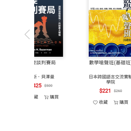
《5個選擇》讓我恍然大悟，原來忙碌不
本書中每一個選擇背後都有一個原則，例
活。
選擇1：執行要事，非反應急事。其原則
選擇2：追求非凡，非甘於平凡。其原則
保持平衡。
身為兼顧多重角色的女性，努力在職場與
退休理財的六堂課
改變談判賽局
間、注意力與精力花在哪裡，做出高價值
選擇3：安排石頭，非分類細砂。其原則
了遊戲規則！
邱顯比
麥斯．貝澤曼
$272
$425
$320
$500
選擇4：善用科技，非反被奴役。其原則是
收藏
購買
收藏
購買
一致。因為這些資料，有可能因為沒有善
程。
這本書邀請我們關閉自動駕駛功能，慎重
選擇5：點燃熱情，非燃燒殆盡。其原則