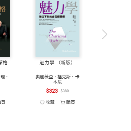
這種革命性的轉變正在改變我和身邊人的生
思索的反射動作的回應。
ton Worldwide University）學習長）
己扮演的角色腳本，獲得激勵與成就感，並
引，杜絕令人分心的干擾，針對你要把時
請問巴菲特與蒙格
魅力學 （新版
是在專業上或個人生活上，這本書都改變
來投入我們的注意力，避免分心。
華倫．巴菲特
,
查理．
奧麗薇亞．福克斯
蒙格
本尼
$765
$323
或APP等資料，都要高度的互相連結、協調
（安富利公司培訓與實踐部門才能發展小組經理）
$900
$380
法幫助我們有效管理重要記事、約會、行
收藏
購買
收藏
購
事。
最佳狀態，讓自己懂得運用書中的五大能量