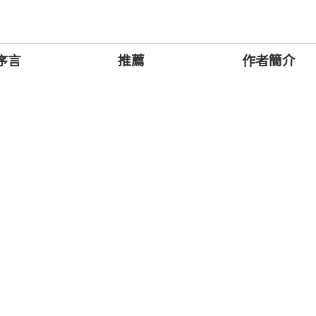
因為我們習慣遇事隨即反應，把寶貴時間浪費在處理各種
當道的職場中，善用「思考的大腦」，是你最重要的資產
驗與研究，透過5個關鍵選擇，針對二十一世紀重新定義
序言
推薦
作者簡介
投入哪些事務時，做出影響重大的選擇。
約時報》暢銷作家
媒體集團總裁暨總編輯
n）｜哥倫比亞大學商學院教授
裁
學學習長
公司培訓與實踐部門才能發展小組經理
霍克工業公司組織效能高級總監