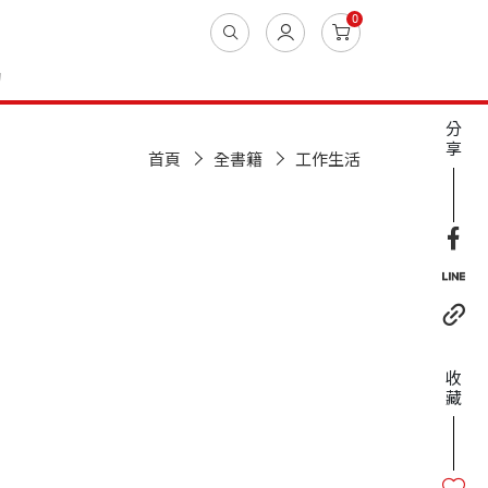
0
動
分
享
首頁
全書籍
工作生活
收
藏