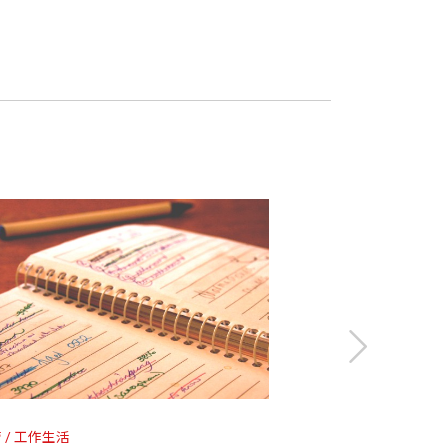
溝通技巧。
Sean Covey）（《紐約時報》暢銷作家）
李俐嫺（富蘭克林柯維台灣辦公室負責人）
二十四小時都保持連線的情況下，透過這些
力。
好像提供了有意義的貢獻。
——特納（Kevin Turner）（微軟前營運長）
。
藝術設計
財經企管
工作生活