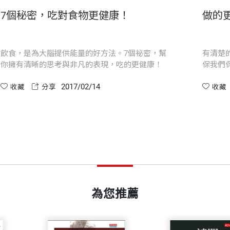
開本
14.8×21cm
出科技成癮了嗎？
7個秘密，吃對
教育，為了投入職場或經營家庭所受的基本訓練，老實說
——富比士（Steve
次……就上手」的工具書，技巧方面的How to 問問Go
是編輯，也是譯者，亦曾跨界到百貨業創立線上雜誌、成
印刷規格
黑白
人對緊急事件的上癮程度，讓癮頭變
飲食，是為大腦提供
量下悠遊各領域。相信文字與思想的力量，祝願成為橋梁
比任何人都了解時間管理與生產力。《5個選擇》提供令
像吸食快克古柯鹼，會立即產生刺
你擁有清晰的思考與
粉狀古柯鹼更容易成癮，顯然也更危
作量，充分了解自己的潛能，不論是在工作上或生活上。
案，在自己的心中，別人無法幫忙解答。這也是富蘭克林
2017/02/17
201
分享
收藏
分享
ISBN
9789864791507
現代人，應該要深思並付諸行動，最終才能有所謂個人獨
——海佛森（Heidi Gra
人都必須在週五促進世界和平，然後週一贏得諾貝爾獎。
頁數
288
、《學校沒教的十件事》，合譯有《律師本色》、《重新
獻你獨特的才能與精力。
出意圖明確的高價值決策，並在干擾與改變之中保持專注
可以提高生產力，讓人掌控自己的工作生活。
重量
397
最重要的。
為您推薦
——
亂匆忙，有意識的利用「決策管理」、「注意力管理」與