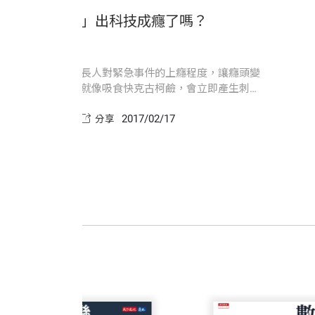
個習慣，擺脫瞎忙人生
你「滑」
如今的年代，我們大部分受到不錯的基礎
沈維君 譯者
勝祕笈、新手爸媽育兒手冊，還有很多「第一
曾任職天下文化、時報、遠流等出版社，
連應該要怎樣得到快樂，也有答案！
關鍵選擇，重新定義時間管理訣竅，提高個
科技會助長
讀《易經》、紫微斗數……在光譜藍猴的能
富蘭克林柯維公司的研究人員與諮詢顧問
團隊生產力，讓你在思考將時間、注意力與
大十倍。就
echo@gmail.com
投入哪些事務時，做出重大的選擇。
激，而且比
非常實用，可以幫助你處理沉重不堪的工
但問題是，那個只屬於你自己才適用的答
2017/03/10
藏
分享
險。
收藏
的架構，希望幫助每一位追求「非凡」的
廖建容 譯者
書中提到的「非凡」一詞，並不是指每個
中山大學外研所畢業，譯有《天使歸鄉》
作，全心全意投入你所做的事，發掘並貢
這本書提供人們所需的工具，協助他們做
樂高教育的團隊一起使用。而且發現確實
這意味著，做讓自己感覺良好的事，才是
隨著本書的引導，你能有機會暫停一下混
來達成你的「非凡」成果。