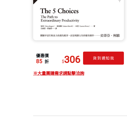
優惠價
306
貨到通知我
85
$
折
※大量團購需求請點擊洽詢