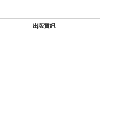
突發事件，卻忽略真正重要的事（願景、
與工具。富蘭克林柯維公司結合最新的神
時間管理訣竅，提高個人、團隊與組織的生
出版資訊