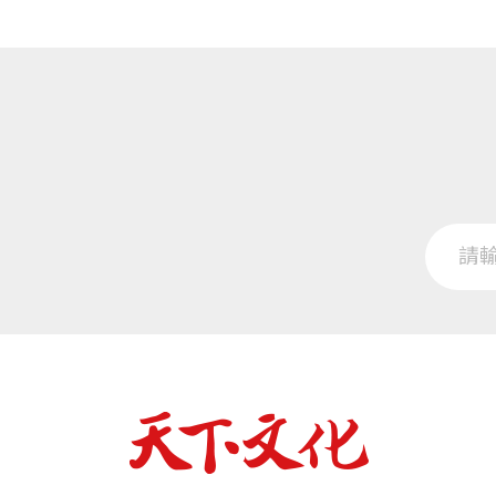
驅動因素，迎接每日接踵而來的各項挑戰
如果說著名的「高效能人士的七個習慣」
你曾經想要這樣大喊嗎？「快讓這個世界
一生那麼久遠的效能原則，那麼本書就是
戒的精神狀態，轉變成策略可行的心態。
注。別只是搭便車湊熱鬧，自己掌舵吧！
推薦給想要擁有「非凡」的你。