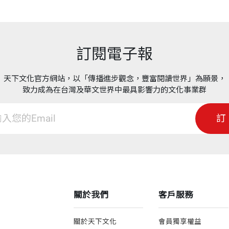
——博伊德（Jeffrey B
。
（《與成功有約：高效能人士的七個習慣》，天下文化出
停下來，我想離開！」那麼，這就是為你準備的書。《5
訂閱電子報
具體的提供方法，讓我們每一天在就寢前感到心滿意足，
這本書提供精神力量，讓你得以做出高價值的決策，在面
天下文化官方網站，以「傳播進步觀念，豐富閱讀世界」為願景，
致力成為在台灣及華文世界中最具影響力的文化事業群
——佛瑞菲德（Lorri Fre
訂
關於我們
客戶服務
關於天下文化
會員獨享權益