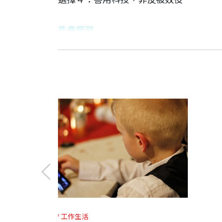
．佛瑞菲德（Lorri Freifeld）｜《培訓》
能量管理
選擇５：點燃熱情，非燃燒殆盡
給想要擁有非凡人生的你
清晰。實用。力量強大。這本書讓你每天
寇岡 作者
富蘭克林柯維公司的生產力全球實務領導
結語：你的非凡人生
特別章節：成為象限2領導者
領導者能做什麼？
嗨！在各行各業打拚的你們，最近過得好
亞當．梅瑞爾 作者
在你的組織裡建立象限２文化
面對排山倒海的壓力而身心俱疲，已經變
富蘭克林柯維公司的創新副總裁，帶領一
選擇提供的方法，讓你得以做正確的事，
是不是每天精神奕奕，充滿成就感？
附錄１：最重要的２５項電子郵件協定
附錄２：關鍵模組
還是感到忙碌不已，日子過得還可以？
林恩 作者
富蘭克林柯維公司的資深顧問。從《財富
致謝
抑或是感覺被幾股不斷推進的強大浪潮沖
這本書的問世非常及時，在紛亂卻充滿機
生活
心理勵志
注釋
財經企管
工