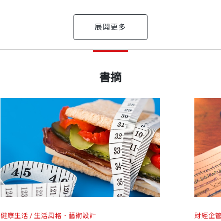
（Training）雜誌總編輯
結束時，都獲得很大的成就感。
出版日期
2017/01/18
人，擅長的研究與內容開發領域是時間管理、專案管理與
書摘
——西恩柯維（
書號
BWL049
嗎？
成每日的課題，而解決之道就在《5個選擇》中。在一天
群傑出人才開發得獎產品，幫助個人與組織大大提高生產
不再試圖完成每件事，然後在一天接近尾聲時，感覺自己
出版社
天下文化
裝幀
平裝
》雜誌評選的百大企業到在地的小公司，都曾是她的客戶
刷，幾乎要站不穩腳步，乾脆放棄，隨波逐流了？
會的時代，符合真正的需求。
作生活
健康生活
生活風格．