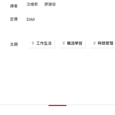
沈維君
廖建容
譯者
定價
$360
工作生活
職涯學習
時間管理
主題