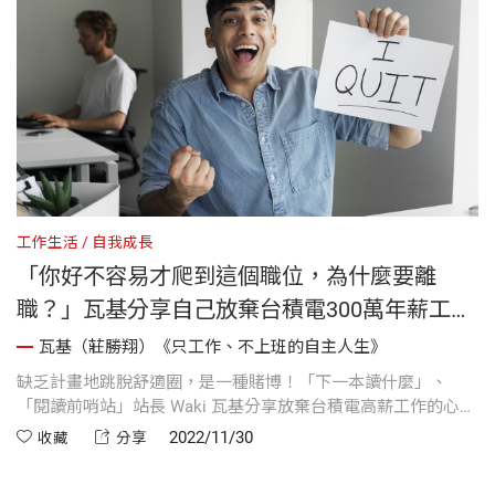
工作生活
自我成長
工
「你好不容易才爬到這個職位，為什麼要離
職？」瓦基分享自己放棄台積電300萬年薪工作
的心路歷程
瓦基（莊勝翔）《只工作、不上班的自主人生》
情
缺乏計畫地跳脫舒適圈，是一種賭博！「下一本讀什麼」、
即
「閱讀前哨站」站長 Waki 瓦基分享放棄台積電高薪工作的心路
商
立
歷程，並以新書《只工作、不上班的自主人生》手把手帶你重
存
2022/11/30
收藏
分享
重
新定義生命、設計你的理想工作，瓦基：走出舒適圈，並不是
前
種
為了「刻意讓自己不舒服」，而是讓自己更好的一種過程。
你