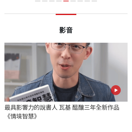
下
自
影音
最具影響力的說書人 瓦基 醞釀三年全新作品
《情境智慧》