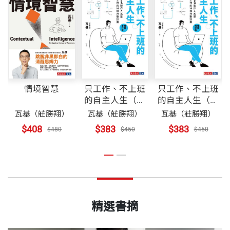
情境智慧
只工作、不上班
只工作、不上班
的自主人生（暢
的自主人生（暢
銷增訂版）
銷增訂版）【親
瓦基（莊勝翔）
瓦基（莊勝翔）
瓦基（莊勝翔）
簽版】
$408
$383
$383
$480
$450
$450
精選書摘