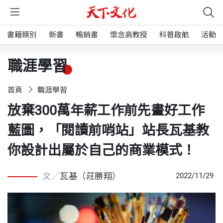
書籍類別
新書
暢銷書
懷念高教授
科普啟航
活動
職涯學習
首頁
職涯學習
放棄300萬年薪工作前先畫好工作
藍圖，「閱讀前哨站」站長瓦基教
你設計出屬於自己的商業模式！
文／
瓦基（莊勝翔）
2022/11/29