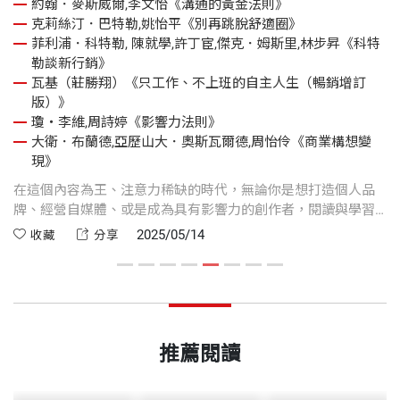
約翰．麥斯威爾,李文怡《溝通的黃金法則》
立
歷
克莉絲汀．巴特勒,姚怡平《別再跳脫舒適圈》
重
新
菲利浦．科特勒, 陳就學,許丁宦,傑克．姆斯里,林步昇《科特
種
為
勒談新行銷》
瓦基（莊勝翔）《只工作、不上班的自主人生（暢銷增訂
版）》
瓊・李維,周詩婷《影響力法則》
大衛．布蘭德,亞歷山大．奧斯瓦爾德,周怡伶《商業構想變
現》
在這個內容為王、注意力稀缺的時代，無論你是想打造個人品
牌、經營自媒體、或是成為具有影響力的創作者，閱讀與學習
都是最具投報率的投資之一。天下文化精選了9本必讀書單，每
2025/05/14
收藏
分享
一本都從不同面向切入，幫助你建立品牌、強化溝通、精準思
考，最終邁向理想的自主人生。
推薦閱讀