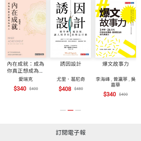
爆文故事力
內在成就：成為
誘因設計
你真正想成為的
人
李海峰
,
曾瀛葶
,
吳
愛瑞克
尤里．葛尼奇
嘉華
$340
$408
$400
$480
$340
$400
訂閱電子報