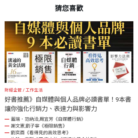
猜您喜歡
財經企管
工作生活
工
好書推薦》自媒體與個人品牌必讀書單！9本書
讓你強化行銷力、表達力與影響力
蓋瑞．范納洽,周宜芳《自媒體行銷》
謝文憲,劉子寧《極限銷售》
情
缺
劉奕酉《看得見的高效思考》
即
「