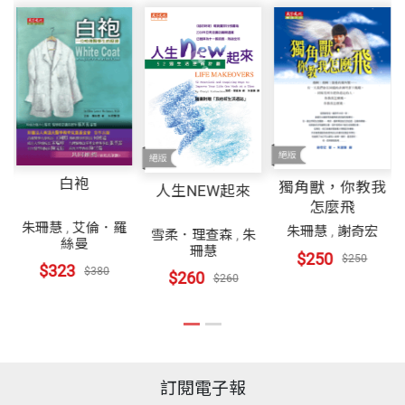
白袍
獨角獸，你教我
人生NEW起來
怎麼飛
朱珊慧
,
艾倫．羅
朱珊慧
,
謝奇宏
雪柔．理查森
,
朱
絲曼
珊慧
$250
$250
$323
$380
$260
$260
訂閱電子報