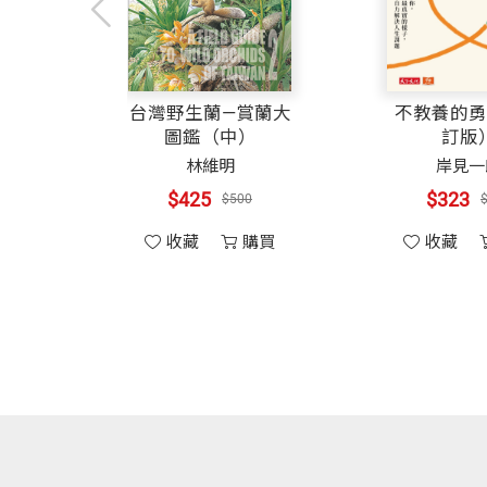
福氣。
我們都有能力讓這個社會與世界變得更積
5
「我以你為榮」
祝福你實行順利。
我多麼希望我們的社會、家人之間能常說
對於不常得到獎項與獎勵的人，也就是對
會的事
可大、可久、可敬
台灣野生
────────理查．狄維士
的經營思維
圖鑑
「謝謝你」、「我以你為榮」、「我相信
6
「謝謝你」
梁天龍
林
要動力（作者與他的家人都參加過卡內基
✥✥✥
「謝謝你」表達了對他人慷慨行為的謝忱
$400
$42
00
$400
講這幾句話，能為彼此帶來多少的歸屬感
購買
收藏
購買
收藏
專文推薦
7
「我需要你」
作者狄維士先生是安麗的創辦人，也是一
當我們感覺被需要時，會對自己比較有信
但願我年輕時能多說這十句話就好了。
─
就以我們的社會來說，雖然有那麼多的問
8
「我信任你」
地區服務的醫療人員，我們還是會覺得大
十句簡單的話，在你人生的每一片段都用
信任依照一個黃金原則運作：相信人們會
最後，我想做一位見證人。每當我由衷做
9
「我尊敬你」
過去在貧窮中長大、沒能完成學業，到今