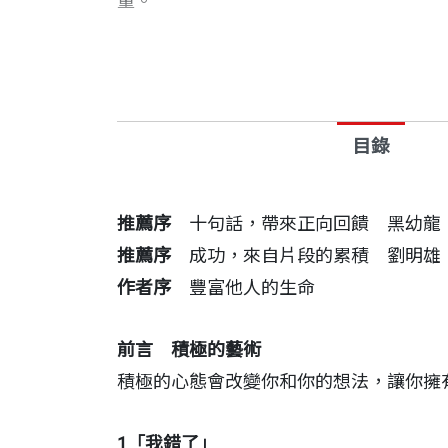
量。
狄維士以簡單直接的話語，透過其人生故
活之中，你將可以在工作與家庭中，建立
目錄
除了善用這些實用基本的短句外，狄維士
碩的收穫。假如你決定以積極的態度生活
推薦序
十句話，帶來正向回饋 黑幼龍
☆
10
句平凡、不起眼的簡短話語，蘊含了
推薦序
成功，來自片段的累積 劉明雄
作者序
豐富他人的生命
一句「我錯了」，能夠化敵為友。
一句「我很抱歉」，能弭平憤怒或負面的
前言 積極的藝術
一句「你一定辦得到」，能幫助對方達到
積極的心態會改變你和你的想法，讓你擁
一句「我相信你的能力」，能幫助他人實
一句「我以你為榮」，能拓展人們的潛能
1
「我錯了」