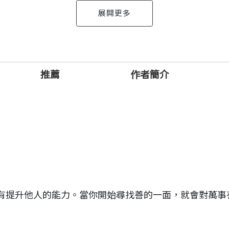
事與當中所透露的珍貴訊息，幫助你豐富自我，也豐富他
良好關係、激發成就、注入自信，並改變態度。
推薦
作者簡介
也鼓勵我們燃起深植內心的希望，告訴我們積極的態度是
，你就可以改變自己的人生、從而影響身旁的人，甚至擴
極大的力量，一旦釋放，將對人們的一生產生深遠的影
情緒。
意想不到的成就。
有提升他人的能力。當你開始尋找善的一面，就會對萬事
現夢想。
。