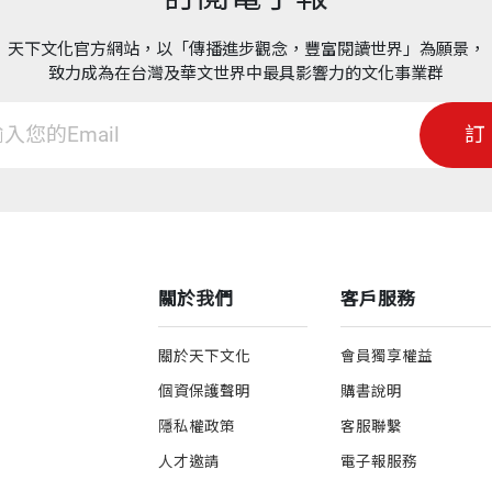
你很快就可以在他們身上找到值得尊重的事物，然後你就
，二十萬名曾接受過我們訓練的學員……能與這些人相遇
天下文化官方網站，以「傳播進步觀念，豐富閱讀世界」為願景，
致力成為在台灣及華文世界中最具影響力的文化事業群
訂
諸行動，之後才來後悔沒能說出口。讓我們善用每個機會
推薦序 成功，來自片段的累積
關於我們
客戶服務
關於天下文化
會員獨享權益
明能幹的同事，他們既有大本領，也有大脾氣。在一件又
個資保護聲明
購書說明
怨恨有志難伸；我也見過許多領導人，本身在專業領域上
隱私權政策
客服聯繫
，如沐春風。
人才邀請
電子報服務