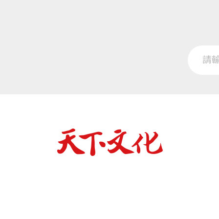
傾聽人們急於與你分享的驕傲人生時刻，
十個孫子、孫女，近一百位工作的好夥伴
可以贏得他們的尊敬，並且提高自尊心。
但願我年輕時能多說這十句話就好了。
10
「我愛你」
我們不能只是想著要說「我愛你」卻不付
在職場數十年，我見過許多才華洋溢、精
又一批的同事、戰友，最終路愈走愈窄，
怨無悔甘心為他幹活，因為與他相處共事