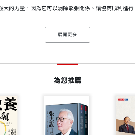
斷累積。
強大的力量，因為它可以消除緊張關係、讓協商順利進行
賴的人。
。
圓滿富足的人生。
然就消失了。所有的憤怒與情緒都不見了。這些正面的結
推薦序 十句話，帶來正向回饋
出版日期
2025/06/27
位成功的美國商人，安麗企業的共同創辦人，美國職業籃球隊
為您推薦
國陸軍航空隊。他和他的妻子海倫有四個孩子、十六個孫
書號
BBP507
渠成。你可以據實評估可能面對的困難，但這些困難只是
地方卻終身難忘，甚至以後還常津津樂道。很多人我們見
出版社
天下文化
開始教我們，隨著年歲的增長，有的人忘了，有的人覺得
產生的影響。你不只是讚美對方或感謝對方把事情做好；
…甚至過了隨心所欲的年紀還在全心全意、全力地善用這些
、《學校沒教的十件事》，合譯有《律師本色》、《重新
裝幀
平裝