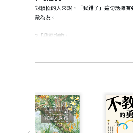
一句「謝謝你」，能使人們心中的善意不
對積極的人來說，「我錯了」這句話擁有
一句「我需要你」，能肯定人們的價值。
敵為友。
一句「我信任你」，能讓人們成為值得信
一句「我尊敬你」，能提升人們的自信心
2
「我很抱歉」
一句「我愛你」，幫助你和所愛之人迎向
一旦我們決定向對方道歉，許多問題很自
理查・狄維士 作者
可能危及地位與有損自尊來得重要多了。
理查．狄維士（Rich DeVos）是一
✥✥✥
3
「你一定辦得到」
狄維士在二次世界大戰時，曾經服役於美
學習這些短句，
有「一定辦得到」的心態，一切就會水到
有些地方我們去過之後沒什麼印象，有些
與佛羅里達州的維羅海灘。
每天都將它應用在對你最重要的人身上。
因。
得但願自己也能像他那樣。
有些短句可能讓你覺得難以啟齒，
但請練習說出來，
4
「我相信你的能力」
有些簡短的句子我們從幼稚園起，老師就
廖建容 譯者
你一定會有收穫。
想像你對某人說「我相信你的能力」將會
的句子，在他們20歲、30歲、40歲…
中山大學外研所畢業，譯有《天使歸鄉》
我衷心相信，
件事。