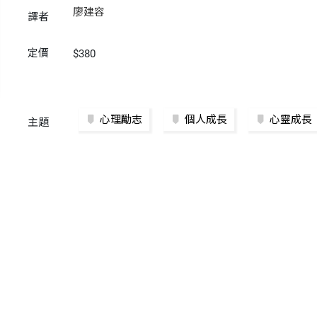
廖建容
譯者
定價
$380
心理勵志
個人成長
心靈成長
主題