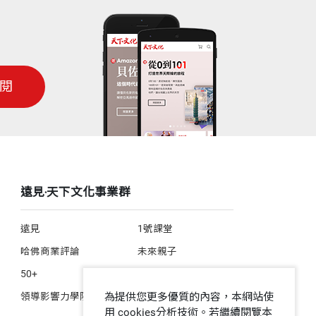
可以對他們說「我尊敬你」。同時，你將
相知，可說都與這十句話息息相關。
閱
，發自內心告訴所愛的人「我愛你」。
遠見‧天下文化事業群
劉明雄 前安利大中華區副總裁
遠見
1號課堂
一件的成功事蹟背後，也同時得罪了一批
哈佛商業評論
未來親子
並非佼佼者，卻能召集一群賢能死士，無
50+
人文空間
領導影響力學院
為提供您更多優質的內容，本網站使
用 cookies分析技術。若繼續閱覽本