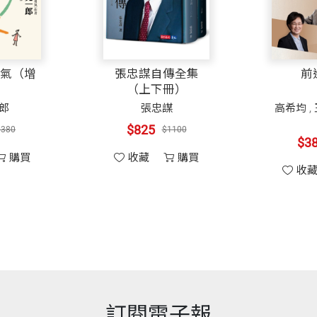
極。
「我錯了」、「我很抱歉」這些話。但要想說得出口需要
開本
14.8×21cm
懷疑自己的能力或找不到自豪成就的人來說，「我以你為
蘭—賞蘭大
不教養的勇氣（增
張
（中）
訂版）
你的能力」、「我尊敬你」、「我需要你」，這些話代表
維明
岸見一郎
印刷規格
黑白
訓練，他也陸續派安麗的人來受訓）。想像家人之間或一
。它表彰了他人的善意，與他們為我們著想的心意。
5
$323
$
$500
$380
、重要感。而這正是人一生最渴望得到的。
購買
收藏
購買
ISBN
9786264172592
位演講家。他已經八十多歲，終其一生常不忘肯定他人、
心，也會有比較好的表現，甚至想做更多，讓人們知道我
─
黑幼龍 中文卡內基訓練創辦人
頁數
208
題、衝突、弱點，但要是能想想慈濟義工的慷慨，想想善
有可為，甚至想參與其中。
得著，積累數十年，它會給你不一樣的人生。
──劉明雄
將心比心地信任我們，這不僅令人感到安心，而且會鼓勵
重量
316
到書中提到的任何一句話，都會有好的結果，都會產生正
訂閱電子報
天擁有一位和我一起生活了四十多年的好妻子，四位已成