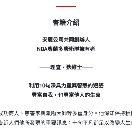
書籍介紹
安麗公司共同創辦人
NBA
奧蘭多魔術隊擁有者
──
理查．狄維士
──
利用
10
句深具力量與智慧的短語
豐富自我，也豐富他人的生命
成功商人、慈善家與激勵大師等多重身分。他深知保持積
告訴人們他所發現的重要訊息：十句平凡卻足以改變人生