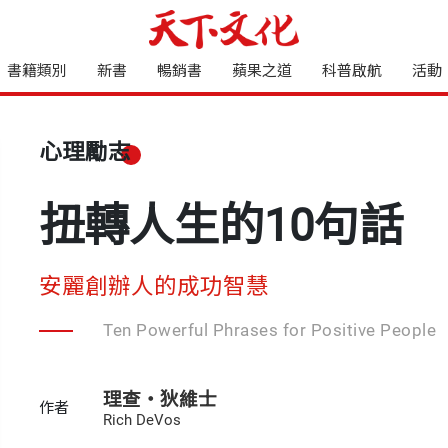
書籍類別
新書
暢銷書
蘋果之道
科普啟航
活動
心理勵志
扭轉人生的10句話
安麗創辦人的成功智慧
Ten Powerful Phrases for Positive People
理查・狄維士
作者
Rich DeVos