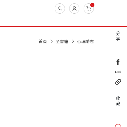
0
分
享
首頁
全書籍
心理勵志
收
藏