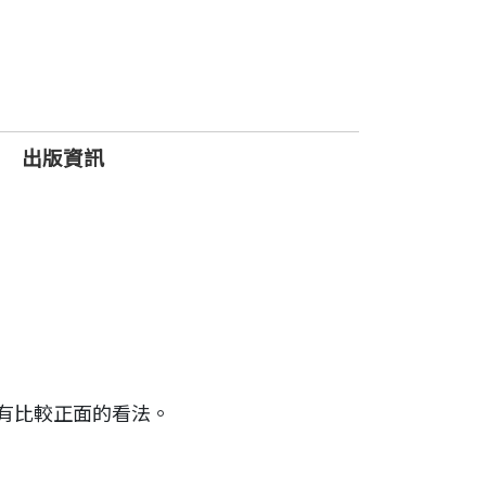
人的生命。只要將這些短句運用於日常生
出版資訊
一種選擇的結果，只要付出，必定能有豐
及至全世界。
響
──
有比較正面的看法。