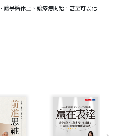
、讓爭論休止、讓療癒開始，甚至可以化
果，遠比不願意承認自己有缺點，或擔心
奧蘭多魔術隊的擁有者。
黑幼龍 中文卡內基訓練創辦人
子以及兩個曾孫。現居於密西根州大湍市
需要克服的障礙，而非阻止你開始的原
過了就忘了，另有些人我們卻很心儀，覺
不重要，有些人卻深化、內化了這些簡單
你同時也表達出你相信對方有能力完成某
短句。他們成為更幸福的人，周圍的人也好有
想像！》、《管理大未來》等書。