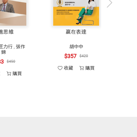
很強的自信。
榮」格外具有振奮人心的效果。
忠謀自傳全集
前進思維
（上下冊）
著正向的人際關係，也是卡內基訓練的主
張忠謀
高希均
,
王力行
,
張作
家公司的總經理、經理、職員間若能經常
錦
825
$1100
$383
$450
收藏
購買
收藏
購買
鼓勵他人，提醒人們世界美好的一面。
們是多麼不可或缺。
牧基金會對未婚媽媽的照顧，想想在偏遠
 前安利大中華區副總裁
我們做個值得信賴的人。
向的回饋。雖然我還是說得不夠，但回想
家，也都很上進、懂得關心他人的子女，