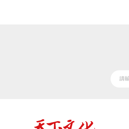
──蔡淇華 台中市立惠文高中圖書館主
在書中她提到，當年為了讓第一個孩子不
13學習與韌性
的不理解與孩子的疲憊不堪。經過反思，
專注、發散與連結／這是孩子的功課，不
到了喜愛且擅長的領域，學業上也都有亮
14考試是一種闖關遊戲
因人而異的學習風格／讓孩子決定要如何
15生涯：怎樣是好工作？
父母更關注職業風險／學歷×學習能力／
16少年運、中年運與老年運：人生成長八
孩子一生的心理劇本／學齡後，教大於養
17教養的變奏
不再教養，決定陪伴／生物基因與生涯／