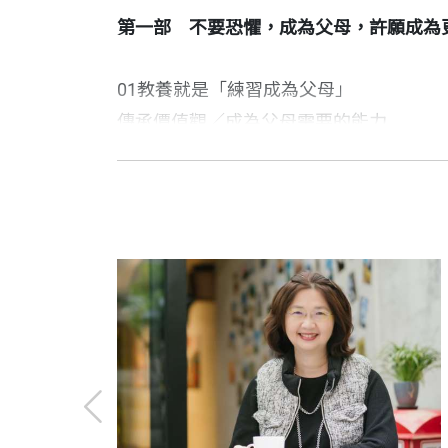
✦善用教養十大助力：1.陪伴、2.盟友、3.手
第一部 不要恐懼，成為父母，許願成為
✦不要被外界標準綁住，引導孩子走出屬
✦幸福，是教養的最終目標
01教養就是「練習成為父母」
✦用栽培孩子的熱情來栽培自己，重啟人
傳承價值觀／成為父母需要的能力
自序 充滿驚喜、驚嚇與驚奇的生命提問
推薦序 當教養成為選擇，我們如何走向
丘美珍 作者
從這個社會的「工作體系」轉入「照顧體
第二部 不要憂慮，善用教養的十大助力
專欄作家／TED講者，曾擔任《經理人
在孩子家人身上花費了數萬小時之後
撰寫這本書的過程中，我重新回顧了自己
「華人精英論壇」。歷任記者、編者、作
也許，在別人眼中
02陪伴：與孩子共度的時間，就是愛
我變成一個姿態平凡、衣著不起眼、言語
陪伴的價值／全職媽媽的陪伴／管教的壓
我是三個小孩的母親，成為母親至今進入
身為兩個孩子的母親，一路走來，我深知
曾榮獲文化部優良電影劇本獎、中華基督
但是，就身為一個人的質地來說
我擔任全職媽媽，長達12年。4年前，又
變。而這本書，正是陪伴我們在迷霧中前
抽屜：唐鳳的AI時代生存心法》，與陳
03盟友：教養孩子，需要全村的力量
我覺得自己變成一個更好的人
家人團隊：喘息照顧及情感支持／親子長
在成為母親之前，我熱愛我的工作，全心
美珍老師以「為母的藝術」為起點，帶領
關注親子教育議題，以及女性做為母親的
在人生的某個階段
現在想到這件事，覺得白目。當時年輕的
的是一位母親貼近生活的真誠與柔軟。書
04手足：能凝聚手足的，就是父母
如果能夠有機會好好的照顧別人