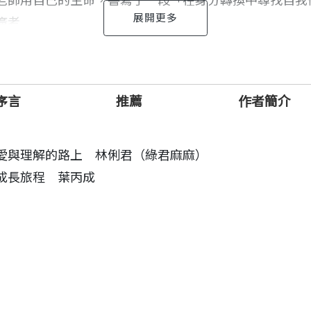
老師用自己的生命，書寫了一段「在身分轉換中尋找自我
廣者
序言
推薦
作者簡介
來的挑戰與成就。三個孩子陸續誕生之後，工作與家庭之
愛與理解的路上 林俐君（綠君麻麻）
程中，她看到「陪伴的價值」，親子相處的時光，都將成
成長旅程 葉丙成
獨立、變成「沒有故事的人」。她回到職場，重新享受工
育，她告訴我們：