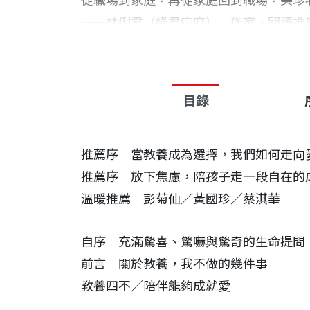
從職場到家庭，再從家庭回到職場，美珍
──林俐君（綠君麻麻） 作家、閱讀推
你樂在工作，也想兼顧育兒？
你投入家庭，卻日漸感到落寞？
目錄
你想重回職場，卻不知如何踏出第一步？
丘美珍曾是知名雜誌總編輯，樂在工作帶
推薦序 當教養成為選擇，我們如何走向
場光環，全心陪伴孩子十二年。在這段歷
推薦序 放下焦慮，陪孩子走一段自在的
溫暖推薦 彭菊仙／黃國珍／蔡淇華
孩子陸續上大學後，她發現自己財務無法
自序 充滿驚喜、驚嚇與驚奇的生命提問
本書是關乎「親」與「子」雙方的生命教
前言 關於教養，我不做的幾件事
教養四不／陪伴能夠成就愛
✦陪伴能夠成就愛