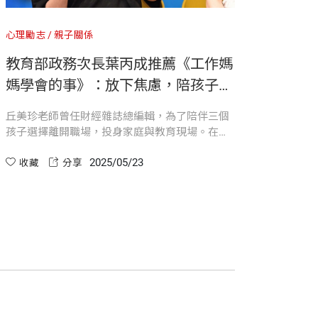
，像一個深呼吸，也像一雙溫暖的手，撫
心理勵志
親子關係
心理勵
果我捨棄了職場，進入家庭。這些年來，
教育部政務次長葉丙成推薦《工作媽
暢銷
讓我對於職場與家庭的生態，有了更多的
是理論，更有故事、有畫面、有情感的波
媽學會的事》：放下焦慮，陪孩子走
事》
互動千變萬化，有笑有淚，而我們夫妻倆
一段自在的成長旅程
如何
丘美珍老師曾任財經雜誌總編輯，為了陪伴三個
暢銷作
如何修復，孩子也會學去處理自己的情緒
孩子選擇離開職場，投身家庭與教育現場。在
學會的
，也就是這三個核心提問：
《工作媽媽學會的事》一書中，她分享多年育兒
媽、全
2025/05/23
與教學的心路歷程，提醒父母別被焦慮牽著走。
收藏
分享
與情感
收
教育部政務次長葉丙成也推薦此書，認為對台灣
長，找
的英文班，為的就是能夠多些時間和排行
家長而言，是一本誠實又實用的教養書。
依靠與
陪伴來增強與孩子之間的關係。
不覺花了23年的時間，回溯歲月的軌跡，
為選擇，我們如何走向愛與理解的路上〉）
不到的事，不要求孩子遵守