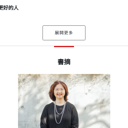
足、4.界線、5.困惑、6.空間、7.洞察、8.提問、9.習慣
更好的人
於自己的路
生下半場
愛與理解的路上
系」
出版日期
2025/05/26
月刊》總編輯、《數位時代》編輯總監。現任職教育業。作
書摘
做為母親的旅程，充滿感恩。
者、譯者、編劇、創意寫作老師，享受不同文字的多重面
書號
BBP508
無味的歐巴桑
力／工作父母的陪伴
第23年。我曾經是工作家庭兩頭燒的職業婦女，也曾經毅
教養之路並沒有標準模式。太多的時候，我們在育兒現場
教文字協會金書獎。應日本文藝春秋出版社邀約撰寫唐鳳
重返職場，成為上班族。
行的那盞溫柔的燈。
明蕾教授合著《教出雙閱讀素養》。
出版社
天下文化
照需要幫手／家長團隊：小村子召集媽媽一起陪伴孩子／
投入。看到有同事捨棄職涯回家陪伴小孩，還跟她說：「
讀者回顧她做為職業媽媽、全職媽媽再重返職場的心路歷
福祉，創辦臉書社團：「媽媽悅讀基地」、「幸福財女讀
我，並沒有意識到親子陪伴的珍貴，我還停留在「人生以
中第一部〈不要恐懼，成為父母〉，一開頭就說明了她寫
裝幀
平裝