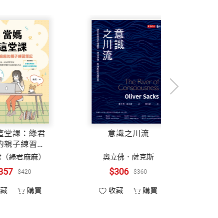
葉丙成 教育部政務次長
旦成年，我尊重他對人生的選擇，停止教
老師。美珍老師在加入我們之前，曾擔任
智慧，不過度用力教養但持續深刻的覺察
，毅然辭職。
札、幸福指南。
家庭教育的資深編輯，會如何教導我們的
閱讀的祕訣／AI時代的閱讀：關鍵字決
以細膩的觀察與深刻的關懷，走進孩子們
已經超過自己體力和財力的負荷，那就是
文字，將自己從面對身分轉換的思考，到
當媽這堂課：綠君
意識之川
麻麻的親子練習筆
記（親簽版）
林俐君（綠君麻麻）
奧立佛．薩
「不要焦慮」。台灣的父母普遍承受極大
$357
$306
$420
$3
間。但美珍老師以她自身的教養歷程，讓
好書。丘美珍期待這本書可以增強父母親
買
收藏
購買
收藏
記追求大人的幸福。
珍貴的下一代。