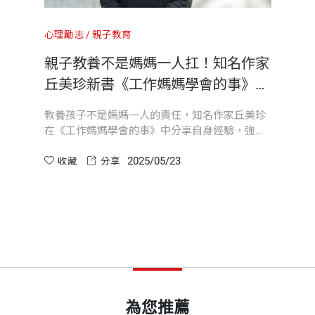
是「我們如何在錯誤中學習，在愛裡成長」。這樣的開場
處之必要／排解手足紛爭／避免比較，挑起競爭心
心理勵志
親子教育
了某一年，再也無法兼顧工作與家庭，必須做出取捨，結
開本
14.8×21cm
親子教養不是媽媽一人扛！知名作家
激憤難平，許多念頭在我的腦子裡和心裡互相激盪辯證，
的十大助力〉。這一章節以十個主題展開，每一則都不只
／練習設定界線
丘美珍新書《工作媽媽學會的事》教
，讓我深有同感。在我們家，兩個孩子的個性大不相同，
你打造教養協作團隊
印刷規格
黑白
教養孩子不是媽媽一人的責任，知名作家丘美珍
梁。父母如何愛，孩子就如何學會去愛；父母如何吵架、
在《工作媽媽學會的事》中分享自身經驗，強調
媽，在親子陪伴的過程中，我們在探索的其實是生命教育
孩子打造內在風景。
找到面對世界的姿態／因為助人，走出性格陰影
親子教養需要「協作團隊」，從三胎育兒與全職
2025/05/23
工作雙重壓力中，她體悟到家人、親友的支持力
收藏
分享
ISBN
9786264173476
量，並提出「教養需要整個村子」的觀念...
夠活出應活的生命？
為了讓孩子更有安全感，她特別安排了一個接送距離較遠
，即使忙碌，美珍老師也會想盡辦法，擠出一點時間，用
空間，設定斷網規則
頁數
272
，如此宏大的提問，很難用三言兩語來回答，所以我不知
本書。
（摘自〈推薦序 當教養成
爆教養危機／不多問、不責備、不囉唆、一起玩／爸媽做
重量
388
成長旅程
為您推薦