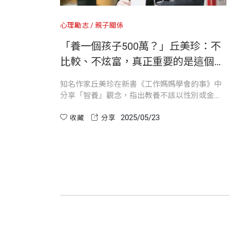
來的成就感和安全感。
在進行式，是一個逐漸累積的過程，也就
手足的助益／安頓手足的機智／與父母獨
你的生命也會因此得到不凡的滋養
平許多爸媽心中對「不夠好」的焦慮。
心理勵志
親子關係
但是，身為三個孩子的母親，我的人生到
05界線：為心靈建立護城河
──────丘美珍
媽媽學
「養一個孩子500萬？」丘美珍：不
心境起伏，有時覺得歲月靜好，有時覺得
我尤其喜愛第二部〈不要憂慮，善用教養
與工作劃出界線／覺得心痛時，不要沉默
職場、
比較、不炫富，真正重要的是這個觀
思考。
動。其中提到「能撐起手足的，是父母」
專文推薦
念
與自我
知名作家丘美珍在新書《工作媽媽學會的事》中
的情感穩定，就是孩子彼此建立連結的橋
06困惑：幫孩子找到面對世界的姿態
挑戰與
分享「智養」觀念，指出教養不該以性別或金錢
綜合言之，不論是身為工作媽媽或全職媽
與衝突。教養的每一步，都是在為未來的
林俐君（綠君麻麻） 作家、閱讀推廣者
探究孩子的性格／看見孩子的原貌／孩子
來源的
多寡區分，而應依孩子成長階段調整，從小學的
2025/05/23
自我價
「窮養」到大學的「富養」，培養孩子的心靈富
收藏
分享
葉丙成 教育部政務次長
足與優雅氣質，而非一味追求物質比較或炫耀。
人為何而活？人應該如何生活？人如何能
美珍老師認為和每個孩子獨處非常重要，
07空間：決定五感體驗和人際關係的所在
老二的女兒獨處。讀到這裡讓我非常感動
溫暖推薦
空間帶來多元體驗／空間決定互動／運用
這是關乎「親」與「子」雙方的生命教育
嘗試提出自己的答案，結果，就寫成了這
沈雅琪 神老師
08洞察：手機時代的青少年教養
陳志恆 諮商心理師、暢銷作家
創意力來自真實世界／視力危機／手機引
透過這本書，我想傳達的訊息是：
彭菊仙 作家
推薦序 放下焦慮，陪孩子走一段自在的