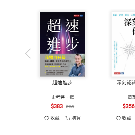
09提問：開啟對話的鑰匙
黃國珍 品學堂創辦人、《閱讀理解》學
1.親子關係是終身的，但親子教養不是：
提問帶來深度思考／3W提問法
蔡淇華 台中市立惠文高中圖書館主任
（按姓氏筆畫排序）
任何親密關係都需要界線，親子關係也是
10習慣：好習慣是好僕人，壞習慣是壞主
記得我剛創辦無界塾實驗教育機構時，正
養，因為，那是他的人生，不是我的。
習慣的威力／高效的自律習慣／身教的典
美珍說：「有了孩子，讓我變成更好的人
知名財經雜誌的總編輯，文筆犀利且深具
與思考。謝謝她在成為母親二十多年之後
2.做為父母，盡力就好：
11閱讀：最強大的隱形教養
──彭菊仙 作家
當我們邀請美珍老師兼職到無界塾教授語
多元、好看，是最佳選書策略／依天賦選
孩子。沒想到，她的教學方式讓我深深驚
身為父母是人生中很特別的挑戰，我們盡
定知識的貧富
美珍以她親身的經歷體驗，敏銳的觀察發
的內心世界，激發他們自主學習的熱情。
不教養的勇氣（增
超速進步
該停止施力的時候。孩子不需要完美的父
陪伴孩子經歷不同階段成長相關的知識、
訂版）
第三部 不要受困於別人講述的世界觀
岸見一郎
史考特．楊
──黃國珍 品學堂創辦人、《閱讀理解
在這本書裡，美珍老師真誠且無私地分享
3.大人的幸福跟小孩的幸福，一樣重要：
$323
$383
$380
$450
的壓力與焦慮，擔心孩子輸在起跑點，擔
12窮養？富養？不如智養
教養與閱讀教學的專家丘美珍，在三位孩
我們看到了另一種可能：其實父母不必如
收藏
購買
收藏
購買
成立家庭，是為了讓家裡的每一位成員都
長大之後的富養／以平常心看待日常生活
溝通、領導、管理及學習四種能力。並且