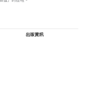
價值」的歷程。
出版資訊
間的拉扯，讓她不得不做出抉擇，放下職
為孩子的幸福資產。
作帶來的快樂。