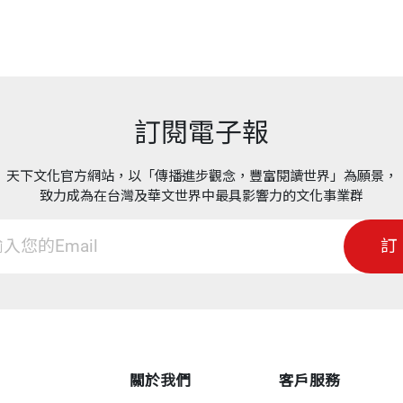
任
要落後於同儕，曾安排密集的補習與才藝課程，但很快發
（摘自〈自
她決定放手，選擇順應孩子的興趣與天性。15年後，她
是你的／五個正向小我，增加人生韌性
眼的成績。
（摘自〈推薦序 放
訂閱電子報
學習／如何面對孩子的段考／從段考練習專案管理
天下文化官方網站，以「傳播進步觀念，豐富閱讀世界」為願景，
致力成為在台灣及華文世界中最具影響力的文化事業群
協助孩子兼顧理想與現實／列出正面及負面考慮因素
訂
堂課
／學習愛人的能力／實踐自己期待的人生
關於我們
客戶服務
負面表列更有智慧