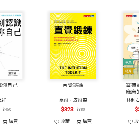
習誌暨數位平台總編輯
。做為父母，在孩子未成年時，用心教養，但是，孩子一
人
需要一位出色的語文老師，那時候很幸運地遇見了丘美珍
範
。」我確實在書的每一部分，都感受到她的透澈、了然與
洞察力。然而，她後來為了更完整地陪伴家中的三個孩子
，願意總結這本不只關乎教養，更關乎人生體悟的母親手
文課時，我內心充滿期待，也好奇這位從高壓媒體圈轉向
書，找尋人生典範／一次快讀二十分鐘／慢讀的收穫／在家
豔。不僅能夠精準地引領學生探索語文的美妙與深度，更
力而為。但是，如果有一天，你覺得自己對孩子的付出，
現，反躬自身的反思，廣博的知識匯整和思路清晰的細膩
美珍老師不只是位好老師，更是一位難得的好媽媽。
深刻認識你自己
直覺鍛鍊
母，他們需要的是能夠以智慧陪伴他們的父母。
經驗與智慧娓娓道來。
童至祥
喬爾．皮爾森
》學習誌暨數位平台總編輯
她一路走來的教養經驗，尤其強調了一個重要的觀點──
$356
$323
$450
$380
憂孩子未來競爭力不足，因此常常過度安排孩子的學習時
子都升上大學後，苦心造詣為家長整理這本為教養增能的
此焦慮，也可以把孩子養得很好。
收藏
購買
收藏
購
變得更幸福！在我們設想孩子幸福人生的時候，也不要忘
／智養要花多少錢？
在閱讀全書之後，可以不憂不懼，更有自信，為台灣教養