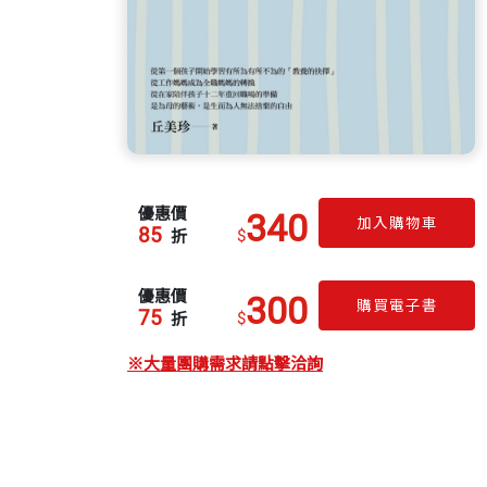
優惠價
340
加入購物車
85
$
折
優惠價
300
購買電子書
75
$
折
※大量團購需求請點擊洽詢