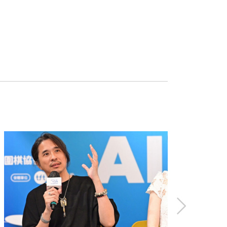
、10.閱讀
品散見《天下》「獨立評論」、《遠見》
林俐君（綠君麻麻） 作家、閱讀推廣者
貌。
然辭去努力20年的工作，回家陪伴小孩。
徬徨、試錯、懊悔，再重新站穩、擁抱改
專書，並收入文庫版。著有《我的99個私
社團洗禮：學校學不到的成長
其實小孩不用你陪伴，也會自己長大。」
程。她的筆觸沒有高高在上的說教，更多
書會」。
工作為目的」的階段，享受著工作為我帶
這本書的初衷：她告訴大家，當父母是現