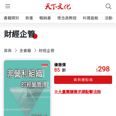
書籍類別
新書
暢銷書
懷念高教授
科普啟航
活動
財經企管
首頁
全書籍
財經企管
優惠價
298
85
$
折
貨到通知我
※大量團購需求請點擊洽詢