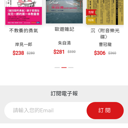
為可觀。然而這些學術研究，對非營利組織的實際經
政治大學企業管理系畢業(1970)
．其他CORPS不全之非營利組織
營管理者而言，似乎稍嫌深奧。在現階段，他們可能
裝幀
平裝
．非營利組織的其他分類方法
還需要一些更基礎、更全面、更淺近的入門書籍。這
經歷
．非營利組織當然可以收費
是本書寫作的最基本目的，也是本書的定位。
政治大學副校長
歐遊雜記
不教養的勇氣
沉〈附音樂光
．非營利組織與營利組織有時是程度問題
開本
14.8×21cm
碟〉
政治大學企業管理研究所所長
．在CORPS模式中，企業是特例
朱自清
岸見一郎
曹冠龍
淺近基本，實務導向
政治大學企業管理學系系主任
$281
$330
$238
$306
$280
$360
財團法人商業發展研究院董事長
印刷規格
黑白
第二章 使命與策略
本書有幾項特色。第一項特色是——淺近基本，實務
．使命的意義
導向。書中沒有理論名詞，也沒有文獻引註，只有平
主要著作
．非營利組織的使命
實的敘述，是為實務人士所提供的實用經營觀念與管
《策略管理新論：觀念架構與分析方法》（智勝文
ISBN
957-621-601-X
．組織使命的作用
理原則。
化，2016修訂再版）
訂閱電子報
．決策核心界定使命
《管理學的新世界》（天下文化，2013修訂再版）
．使命與宗旨的永續性
頁數
350
第二項特色是本書所發展的「CORPS」模式，並以此
訂閱
《司徒達賢談個案教學：聽說讀想的修鍊》（天下文
．非營利組織的策略
模式說明書中大部分的觀念。簡言之，CORPS模式即
化，2015）
．策略選擇的可能方向（一）
是將非營利組織中的幾個重要因素：人員、資金、作