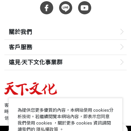
《家族企業的治理、傳承與接班》（天下文化，202
重量
460
．策略選擇的可能方向（二）
業、使命等組合成一個整體概念，而這些因素既可分
1）
．垂直整合與多角化（一）
開討論，也可以從模式中看到並推衍出彼此間的互動
《非營利組織的經營管理》（天下文化，1999）
．垂直整合與多角化（二）
關係。經由此一模式，我們可以吸納各門各派的理論
《為管理定位》（天下雜誌叢書，1998）
關於我們
．組織成長的考量
與建議，也可以適用於各種性質不同的非營利組織。
《管理挑戰新世紀》（天下雜誌叢書，2000）
．組織遠景的描述：策略形態
客戶服務
《打造未來領導人：管理教育與大學發展》（天下雜
．「R」的集中或分散？
第三項特色是對照每篇短文所附的觀念圖。心理學指
誌叢書，2004）
遠見‧天下文化事業群
．「P」與「C」的集中或分散
出，「圖像思考」對一件事物觀念化的理解、觀念的
《整合的智慧》（天下雜誌叢書，2006）
．C、P、R 間之轉換
記憶，甚至於聯想與創意的運用，都有幫助。這次藉
遠見
《整合的實踐》（天下雜誌叢書，2006）
．合縱連橫
著這本書，試著將每一篇短文所想表達的重點，用觀
2006年以後專欄數百餘篇請參見 http://prof-seetoo.b
哈佛商業評論
．CORPS五者平衡的追求
念圖表現出來。我希望讀者在閱讀一篇短文後，再參
logspot.com/
．非營利組織所面對之競爭
考附圖，可以加深了解。
50+
客服專線：+886 2 2662-0012
．競爭的正面意義
為提供您更多優質的內容，本網站使用 cookies分
時間：週一~週五9:00~12:30;13:30~17:00
榮譽
領導影響力學院
析技術。若繼續閱覽本網站內容，即表示您同意
．合作策略（一）
信箱：service@cwgv.com.tw
第四項特色是內容與主題的本土化。本書內容是由本
中華民國管理科學學會「管理獎章」，1998
我們使用 cookies ，關於更多 cookies 資訊請閱
．合作策略（二）
土非營利組織的問題與經驗出發，因此所包括的主
讀我們的
隱私權政策
。
1號課堂