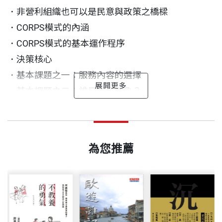
．非營利組織也可以是民意與政策之橋樑
．CORPS模式的內涵
．CORPS模式的基本運作程序
．決策核心
．基本課題之一：服務內容的選擇
．基本課題之二：誰是服務對象？
．基本課題之三：志工與專職人員的管理
一六○個問答
司徒達賢 作者
出版日期
1999/09/15
．基本課題之四：財力與物力資源
現任
．基本課題之五：業務效率之追求
司徒達賢
政治大學名譽講座教授
為您推薦
．基本課題之六：決策核心的運作
書號
BCB205
．由CORPS模式來分析五者俱全的非營利組織
近年來，針對國內非營利組織蓬勃發展所帶來的強烈
學歷
．大學與政黨也都可以用CORPS模式分析
需求，許多學者已致力於非營利組織的學術研究與探
美國西北大學企業管理博士(1976)
．以成員為核心之非營利組織
出版社
天下文化
討，也舉辦過很多全國性的學術研討會，研究成果頗
美國伊利諾大學企業管理碩士(1973)
．FUNDING ORGANIZATION