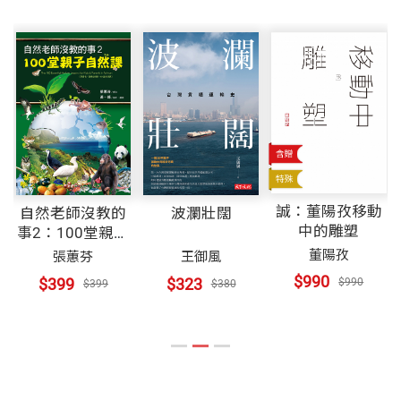
年》、《進擊的勇氣》、《女青40：愛無所不在》、
兒心基金會五十週年大事紀
《啟動心未來︰中華民國心臟學會60週年》。
重量
571
兒心基金會第十六屆董監事名單
回顧與展望（英文版）
Taiwan Cardiac Children’s Foundation 50th Annivers
ary: A Review and Blessings
誠：董陽孜移動
自然老師沒教的
波瀾壯闊
中的雕塑
事2：100堂親子
自然課
董陽孜
張蕙芬
王御風
$990
$399
$323
$990
$399
$380