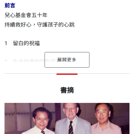
前言
兒心基金會五十年
持續救好心，守護孩子的心跳
1 留白的祝福
2 生命給予的特別任務
謝其濬 作者
3 研究數據裡的真實人生
出版日期
2021/12/08
政大新聞系畢業，英國蘇格蘭史特靈大學出版碩士，
書摘
曼徹斯特都會大學視覺傳播碩士，現從事文字相關工
4 不斷前進的愛
書號
BGH199
作。
5 饅頭裡的慈母心
出版社
天下文化