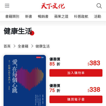
書籍類別
新書
暢銷書
蘋果之道
科普啟航
活動
健康生活
首頁
全書籍
健康生活
優惠價
383
85
$
折
加入購物車
優惠價
338
75
$
折
購買電子書