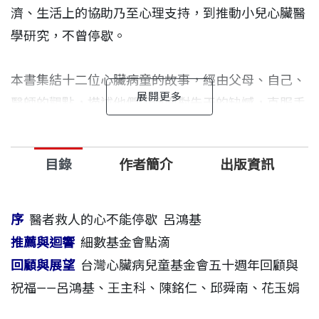
濟、生活上的協助乃至心理支持，到推動小兒心臟醫
學研究，不曾停歇。
本書集結十二位心臟病童的故事，經由父母、自己、
醫師的觀點，描述他們如何面對先天的缺憾，克服手
術與生活的挑戰，走過生命的幽谷，活出希望。這些
故事不僅能喚起社會大眾對心臟病兒童及其家庭的關
目錄
作者簡介
出版資訊
注，也激勵人心，勇敢面對挑戰，活得精采。
序
醫者救人的心不能停歇 呂鴻基
推薦與迴響
細數基金會點滴
回顧與展望
台灣心臟病兒童基金會五十週年回顧與
祝福——呂鴻基、王主科、陳銘仁、邱舜南、花玉娟