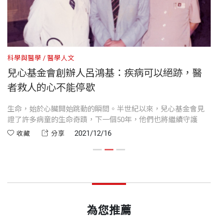
陳慧玲 作者
6 陪妳到最後
文字工作者。資深新聞工作者。著有《打造全球第一
品牌：D-Link年年獲利的傳奇》（商周出版）、《方
7 每個生命都有活下去的權利
裝幀
平裝
賢齊傳：電信之父、科技推手》（天下文化）、《翻
科學與醫學
醫學人文
科
8 浪子老爸的守候
轉賽局：贏占全球資通訊紅利》（天下文化）。
兒心基金會創辦人呂鴻基：疾病可以絕跡，醫
開本
17×23cm
者救人的心不能停歇
9 愛，就是無法割捨的牽絆
陳培英 作者
溝
生命，始於心臟開始跳動的瞬間。半世紀以來，兒心基金會見
綺
印刷規格
彩色
證了許多病童的生命奇蹟，下一個50年，他們也將繼續守護
且
10 與死神的那場拔河
文字工作者。著有《突破：走過75年，臺大管理學院
但
2021/12/16
收藏
分享
的成長與創新之路》、《家的夢想無限大：大家房屋
繼
11 在那一天到來之前
的經營哲學》、《覆盤：馬光中醫30年創新之路》、
ISBN
9789865254001
《大同百年風華》、《尋找阿甘．發現農業心台灣》
12 那美好的一仗
等書籍。合著《風土再造──看見地方的光：25個社
頁數
256
區營造的實踐之路》、《繁花似錦︰台灣產業50
為您推薦
附錄