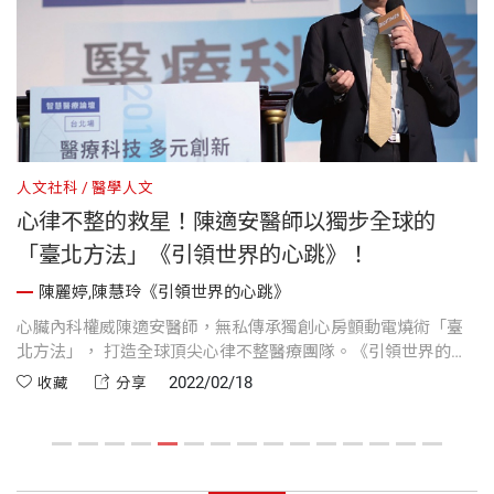
人文社科
醫學人文
健
心律不整的救星！陳適安醫師以獨步全球的
「臺北方法」《引領世界的心跳》！
陳麗婷,陳慧玲《引領世界的心跳》
，
心臟內科權威陳適安醫師，無私傳承獨創心房顫動電燒術「臺
基
，
北方法」， 打造全球頂尖心律不整醫療團隊。《引領世界的心
通
成
跳》，重拾健康生活。
戰
2022/02/18
收藏
分享