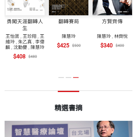
勇闖天涯翻轉人
翻轉賽局
方賢齊傳
生
謝
王怡棻
,
王珍翔
,
王
陳慧玲
陳慧玲
,
林齊悅
麗
維玲
,
朱乙真
,
李偉
$425
$340
$500
$400
安
麟
,
沈勤譽
,
陳慧玲
$408
$480
精選書摘